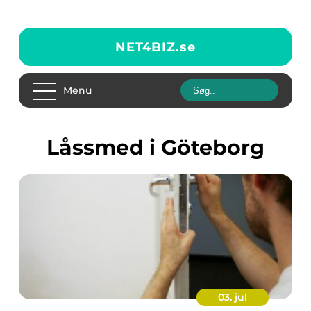
NET4BIZ.
se
Menu
låssmed i Göteborg
03. jul