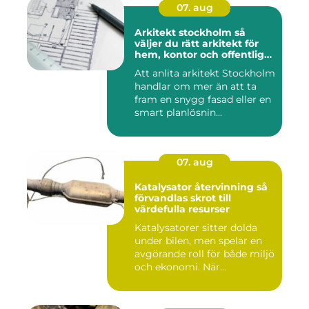
07. aug
Arkitekt stockholm så
väljer du rätt arkitekt för
hem, kontor och offentlig
miljö
Att anlita arkitekt Stockholm
handlar om mer än att ta
fram en snygg fasad eller en
smart planlösnin...
07. aug
Katalysator återvinning så
förvandlas skrot till
värdefulla resurser
Katalysatorer sitter dolda
under bilen, men spelar en
avgörande roll för både miljö
och ekonomi. När...