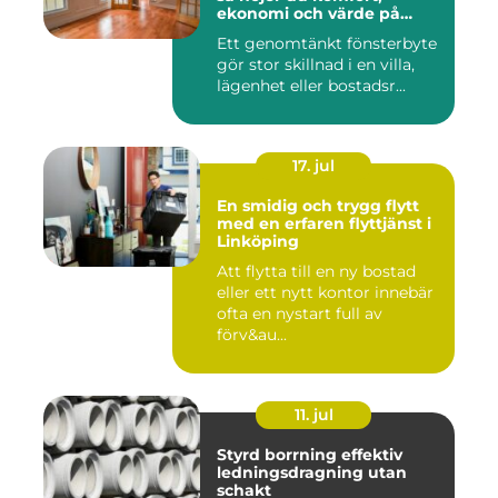
ekonomi och värde på
bostaden
Ett genomtänkt fönsterbyte
gör stor skillnad i en villa,
lägenhet eller bostadsr...
17. jul
En smidig och trygg flytt
med en erfaren flyttjänst i
Linköping
Att flytta till en ny bostad
eller ett nytt kontor innebär
ofta en nystart full av
förv&au...
11. jul
Styrd borrning effektiv
ledningsdragning utan
schakt