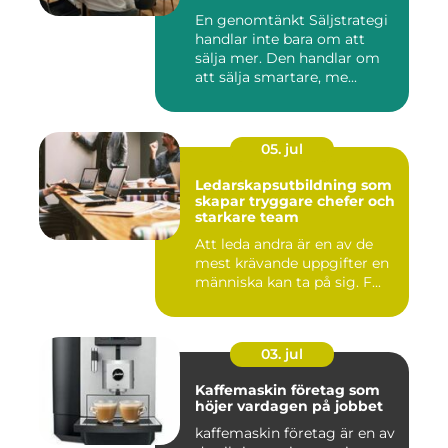
En genomtänkt Säljstrategi
handlar inte bara om att
sälja mer. Den handlar om
att sälja smartare, me...
05. jul
Ledarskapsutbildning som
skapar tryggare chefer och
starkare team
Att leda andra är en av de
mest krävande uppgifter en
människa kan ta på sig. F...
03. jul
Kaffemaskin företag som
höjer vardagen på jobbet
kaffemaskin företag är en av