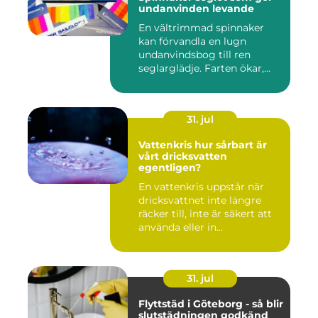
undanvinden levande
En vältrimmad spinnaker
kan förvandla en lugn
undanvindsbog till ren
seglarglädje. Farten ökar,
båte...
31. jul
Vattenkris hur sårbart är
vårt dricksvatten
egentligen?
En vattenkris uppstår när
dricksvattnet inte längre
räcker till, inte är säkert att
använda eller in...
31. jul
Flyttstäd i Göteborg - så blir
slutstädningen godkänd