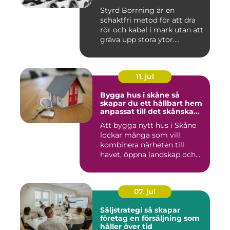
Styrd Borrning är en
schaktfri metod för att dra
rör och kabel i mark utan att
gräva upp stora ytor....
11. jul
Bygga hus i skåne så
skapar du ett hållbart hem
anpassat till det skånska
landskapet
Att bygga nytt hus i Skåne
lockar många som vill
kombinera närheten till
havet, öppna landskap och
S...
07. jul
Säljstrategi så skapar
företag en försäljning som
håller över tid