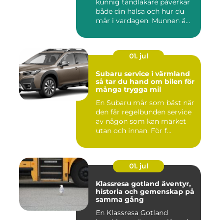
kunnig tandläkare påverkar
både din hälsa och hur du
mår i vardagen. Munnen ä...
01. jul
Subaru service i värmland
så tar du hand om bilen för
många trygga mil
En Subaru mår som bäst när
den får regelbunden service
av någon som kan märket
utan och innan. För f...
01. jul
Klassresa gotland äventyr,
historia och gemenskap på
samma gång
En Klassresa Gotland