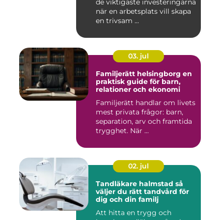
de viktigaste investeringarna
när en arbetsplats vill skapa
en trivsam ...
03. jul
Familjerätt helsingborg en
praktisk guide för barn,
relationer och ekonomi
Familjerätt handlar om livets
mest privata frågor: barn,
separation, arv och framtida
trygghet. När ...
02. jul
Tandläkare halmstad så
väljer du rätt tandvård för
dig och din familj
Att hitta en trygg och