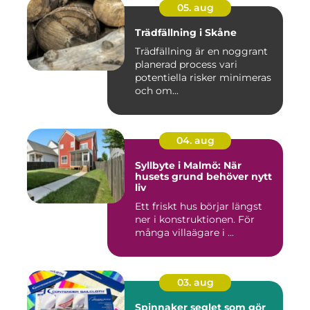
05. aug
Trädfällning i Skåne
Trädfällning är en noggrant
planerad process vari
potentiella risker minimeras
och om...
04. aug
Syllbyte i Malmö: När
husets grund behöver nytt
liv
Ett friskt hus börjar längst
ner i konstruktionen. För
många villaägare i ...
03. aug
Spinnaker seglet som gör