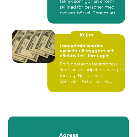
teknik som gör en enorm
skillnad för personer med
nedsatt hörsel. Genom att...
10. jun
Löneadministration
nyckeln till trygghet och
effektivitet i företaget
En fungerande löneprocess
är en av grundpelarna i varje
företag. När lönerna
kommer i tid, är korrek...
Adress