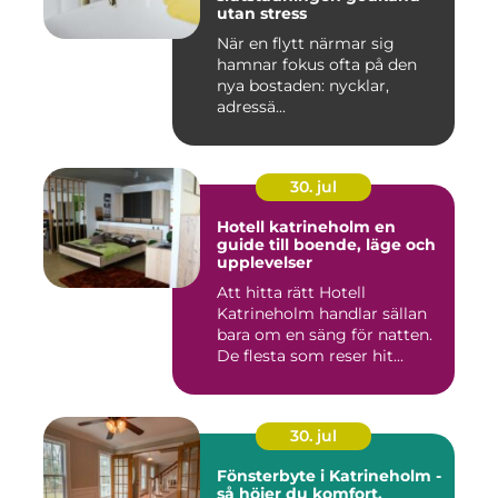
utan stress
När en flytt närmar sig
hamnar fokus ofta på den
nya bostaden: nycklar,
adressä...
30. jul
Hotell katrineholm en
guide till boende, läge och
upplevelser
Att hitta rätt Hotell
Katrineholm handlar sällan
bara om en säng för natten.
De flesta som reser hit...
30. jul
Fönsterbyte i Katrineholm -
så höjer du komfort,