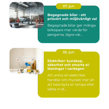
07. jun
Begagnade bilar - ett
prisvärt och miljövänligt val
Begagnade bilar ger många
bilköpare mer värde för
pengarna, lägre vär...
05. jun
Elektriker: kunskap,
säkerhet och smarta el-
lösningar i vardagen
Att anlita en elektriker
handlar om mycket mer än
att bara byta en lampa eller
sätta in et...