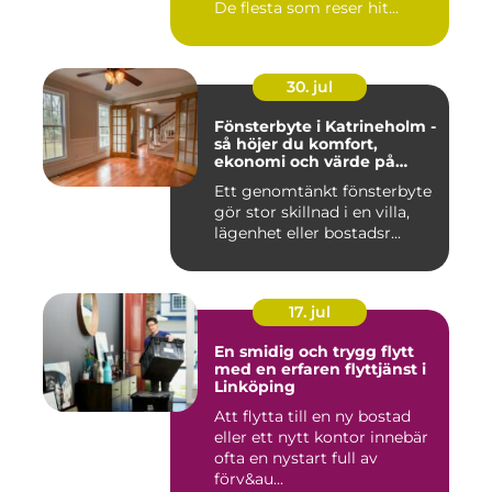
De flesta som reser hit...
30. jul
Fönsterbyte i Katrineholm -
så höjer du komfort,
ekonomi och värde på
bostaden
Ett genomtänkt fönsterbyte
gör stor skillnad i en villa,
lägenhet eller bostadsr...
17. jul
En smidig och trygg flytt
med en erfaren flyttjänst i
Linköping
Att flytta till en ny bostad
eller ett nytt kontor innebär
ofta en nystart full av
förv&au...