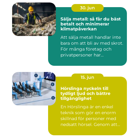
30. jun
Sälja metall: så får du bäst
betalt och minimerar
klimatpåverkan
Att sälja metall handlar inte
bara om att bli av med skrot.
För många företag och
privatpersoner har...
15. jun
Hörslinga nyckeln till
tydligt ljud och bättre
tillgänglighet
En Hörslinga är en enkel
teknik som gör en enorm
skillnad för personer med
nedsatt hörsel. Genom att...