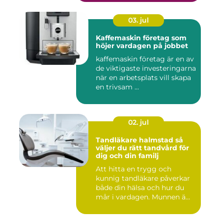
03. jul
Kaffemaskin företag som
höjer vardagen på jobbet
kaffemaskin företag är en av
de viktigaste investeringarna
när en arbetsplats vill skapa
en trivsam ...
02. jul
Tandläkare halmstad så
väljer du rätt tandvård för
dig och din familj
Att hitta en trygg och
kunnig tandläkare påverkar
både din hälsa och hur du
mår i vardagen. Munnen ä...