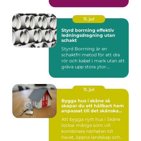
11. jul
Styrd borrning effektiv
ledningsdragning utan
schakt
Styrd Borrning är en
schaktfri metod för att dra
rör och kabel i mark utan att
gräva upp stora ytor....
11. jul
Bygga hus i skåne så
skapar du ett hållbart hem
anpassat till det skånska
landskapet
Att bygga nytt hus i Skåne
lockar många som vill
kombinera närheten till
havet, öppna landskap och