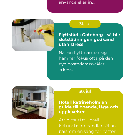
använda eller in...
31. jul
Flyttstäd i Göteborg - så blir
slutstädningen godkänd
utan stress
När en flytt närmar sig
hamnar fokus ofta på den
nya bostaden: nycklar,
adressä...
30. jul
Hotell katrineholm en
guide till boende, läge och
upplevelser
Att hitta rätt Hotell
Katrineholm handlar sällan
bara om en säng för natten.