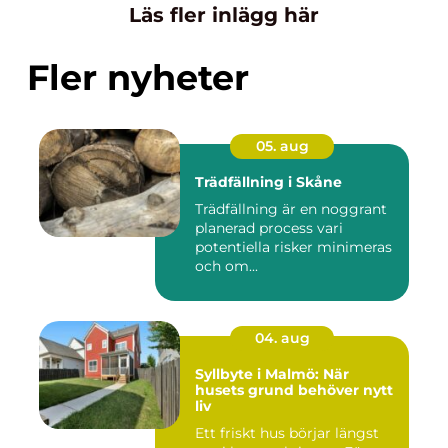
Läs fler inlägg här
Fler nyheter
05. aug
Trädfällning i Skåne
Trädfällning är en noggrant
planerad process vari
potentiella risker minimeras
och om...
04. aug
Syllbyte i Malmö: När
husets grund behöver nytt
liv
Ett friskt hus börjar längst