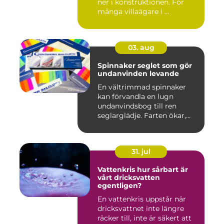
ner i konstruktionen. För
många villaägare i ...
03. aug
Spinnaker seglet som gör
undanvinden levande
En vältrimmad spinnaker
kan förvandla en lugn
undanvindsbog till ren
seglarglädje. Farten ökar,
båte...
31. jul
Vattenkris hur sårbart är
vårt dricksvatten
egentligen?
En vattenkris uppstår när
dricksvattnet inte längre
räcker till, inte är säkert att