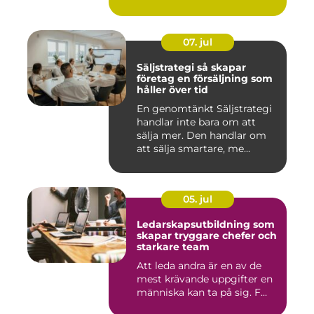
S...
07. jul
Säljstrategi så skapar
företag en försäljning som
håller över tid
En genomtänkt Säljstrategi
handlar inte bara om att
sälja mer. Den handlar om
att sälja smartare, me...
05. jul
Ledarskapsutbildning som
skapar tryggare chefer och
starkare team
Att leda andra är en av de
mest krävande uppgifter en
människa kan ta på sig. F...