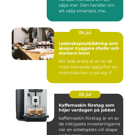
sälja mer. Den handlar om
att sälja smartare, me...
05. jul
Ledarskapsutbildning som
skapar tryggare chefer och
starkare team
Att leda andra är en av de
mest krävande uppgifter en
människa kan ta på sig. F...
03. jul
Kaffemaskin företag som
höjer vardagen på jobbet
kaffemaskin företag är en av
de viktigaste investeringarna
när en arbetsplats vill skapa