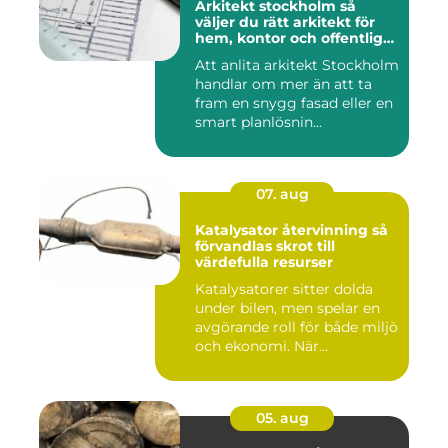
Arkitekt stockholm så
väljer du rätt arkitekt för
hem, kontor och offentlig
miljö
Att anlita arkitekt Stockholm
handlar om mer än att ta
fram en snygg fasad eller en
smart planlösnin...
07. aug
Katalysator återvinning så
förvandlas skrot till
värdefulla resurser
Katalysatorer sitter dolda
under bilen, men spelar en
avgörande roll för både miljö
och ekonomi. När...
05. aug