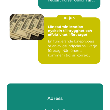
nedsatt hörsel. Genom att...
10. jun
Löneadministration
nyckeln till trygghet och
effektivitet i företaget
En fungerande löneprocess
är en av grundpelarna i varje
företag. När lönerna
kommer i tid, är korrek...
Adress