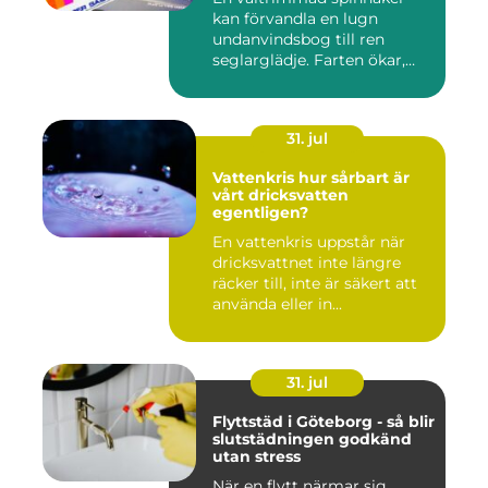
kan förvandla en lugn
undanvindsbog till ren
seglarglädje. Farten ökar,
båte...
31. jul
Vattenkris hur sårbart är
vårt dricksvatten
egentligen?
En vattenkris uppstår när
dricksvattnet inte längre
räcker till, inte är säkert att
använda eller in...
31. jul
Flyttstäd i Göteborg - så blir
slutstädningen godkänd
utan stress
När en flytt närmar sig