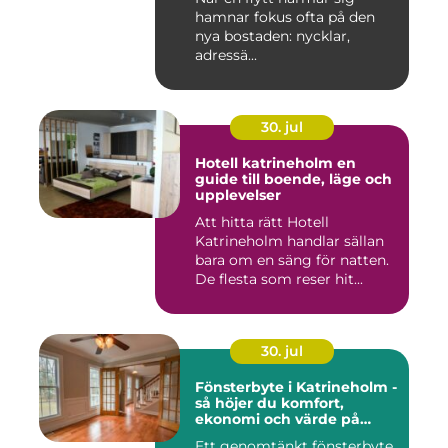
hamnar fokus ofta på den
nya bostaden: nycklar,
adressä...
30. jul
Hotell katrineholm en
guide till boende, läge och
upplevelser
Att hitta rätt Hotell
Katrineholm handlar sällan
bara om en säng för natten.
De flesta som reser hit...
30. jul
Fönsterbyte i Katrineholm -
så höjer du komfort,
ekonomi och värde på
bostaden
Ett genomtänkt fönsterbyte