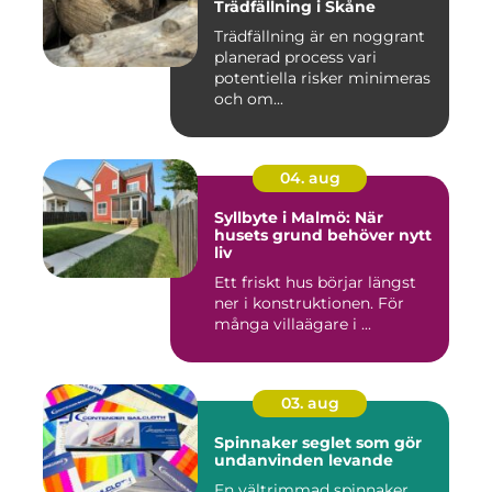
Trädfällning i Skåne
Trädfällning är en noggrant
planerad process vari
potentiella risker minimeras
och om...
04. aug
Syllbyte i Malmö: När
husets grund behöver nytt
liv
Ett friskt hus börjar längst
ner i konstruktionen. För
många villaägare i ...
03. aug
Spinnaker seglet som gör
undanvinden levande
En vältrimmad spinnaker