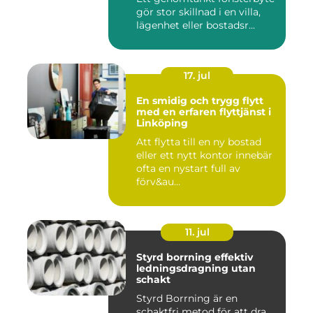
gör stor skillnad i en villa,
lägenhet eller bostadsr...
17. jul
En smidig och trygg flytt
med en erfaren flyttjänst i
Linköping
Att flytta till en ny bostad
eller ett nytt kontor innebär
ofta en nystart full av
förv&au...
11. jul
Styrd borrning effektiv
ledningsdragning utan
schakt
Styrd Borrning är en
schaktfri metod för att dra