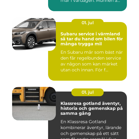
mår i vardagen. Munnen ä...
01. jul
Subaru service i värmland
så tar du hand om bilen för
många trygga mil
En Subaru mår som bäst när
den får regelbunden service
av någon som kan märket
utan och innan. För f...
01. jul
Klassresa gotland äventyr,
historia och gemenskap på
samma gång
En Klassresa Gotland
kombinerar äventyr, lärande
och gemenskap på ett sätt