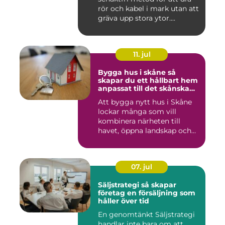
rör och kabel i mark utan att
gräva upp stora ytor....
11. jul
Bygga hus i skåne så
skapar du ett hållbart hem
anpassat till det skånska
landskapet
Att bygga nytt hus i Skåne
lockar många som vill
kombinera närheten till
havet, öppna landskap och
S...
07. jul
Säljstrategi så skapar
företag en försäljning som
håller över tid
En genomtänkt Säljstrategi
handlar inte bara om att