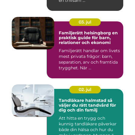
en trivsam ...
03. jul
Familjerätt helsingborg en
praktisk guide för barn,
relationer och ekonomi
Familjerätt handlar om livets
mest privata frågor: barn,
separation, arv och framtida
trygghet. När ...
02. jul
Tandläkare halmstad så
väljer du rätt tandvård för
dig och din familj
Att hitta en trygg och
kunnig tandläkare påverkar
både din hälsa och hur du