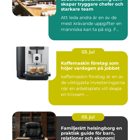
skapar tryggare chefer och
starkare team
Att leda andra är en av de
mest krävande uppgifter en
människa kan ta på sig. F...
03. jul
Kaffemaskin företag som
höjer vardagen på jobbet
kaffemaskin företag är en av
de viktigaste investeringarna
när en arbetsplats vill skapa
en trivsam ...
03. jul
Familjerätt helsingborg en
praktisk guide för barn,
relationer och ekonomi