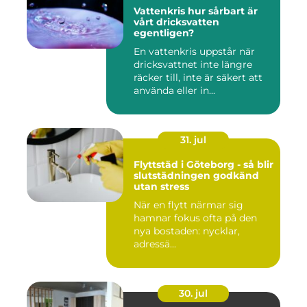
Vattenkris hur sårbart är
vårt dricksvatten
egentligen?
En vattenkris uppstår när
dricksvattnet inte längre
räcker till, inte är säkert att
använda eller in...
31. jul
Flyttstäd i Göteborg - så blir
slutstädningen godkänd
utan stress
När en flytt närmar sig
hamnar fokus ofta på den
nya bostaden: nycklar,
adressä...
30. jul