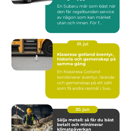
En Subaru mår som bäst när
den får regelbunden service
av någon som kan märket
utan och innan. För f...
01. jul
Klassresa gotland äventyr,
historia och gemenskap på
samma gång
En Klassresa Gotland
kombinerar äventyr, lärande
och gemenskap på ett sätt
som få andra resmål i Sve...
30. jun
Sälja metall: så får du bäst
betalt och minimerar
klimatpåverkan