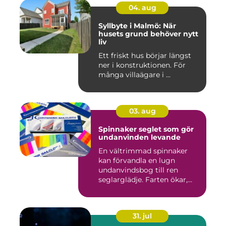
04. aug
Syllbyte i Malmö: När
husets grund behöver nytt
liv
Ett friskt hus börjar längst
ner i konstruktionen. För
många villaägare i ...
03. aug
Spinnaker seglet som gör
undanvinden levande
En vältrimmad spinnaker
kan förvandla en lugn
undanvindsbog till ren
seglarglädje. Farten ökar,
båte...
31. jul