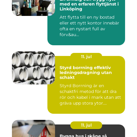
med en erfaren flyttjänst i
Linköping
Att flytta till en ny bostad
eller ett nytt kontor innebär
ofta en nystart full av
förv&au...
11. jul
Styrd borrning effektiv
ledningsdragning utan
schakt
Styrd Borrning är en
schaktfri metod för att dra
rör och kabel i mark utan att
gräva upp stora ytor....
11. jul
Bygga hus i skåne så