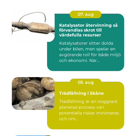
07. aug
Katalysator återvinning så
förvandlas skrot till
värdefulla resurser
Katalysatorer sitter dolda
under bilen, men spelar en
avgörande roll för både miljö
och ekonomi. När...
05. aug
Trädfällning i Skåne
Trädfällning är en noggrant
planerad process vari
potentiella risker minimeras
och om...