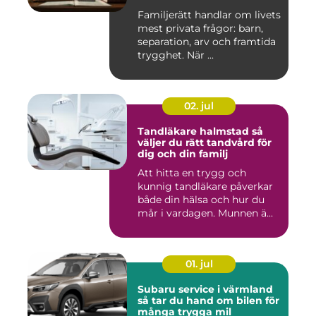
Familjerätt handlar om livets
mest privata frågor: barn,
separation, arv och framtida
trygghet. När ...
02. jul
Tandläkare halmstad så
väljer du rätt tandvård för
dig och din familj
Att hitta en trygg och
kunnig tandläkare påverkar
både din hälsa och hur du
mår i vardagen. Munnen ä...
01. jul
Subaru service i värmland
så tar du hand om bilen för
många trygga mil