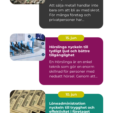
Att sälja metall handlar inte
bara om att bli av med skrot.
För många företag och
privatpersoner har...
15. jun
Hörslinga nyckeln till
tydligt ljud och bättre
tillgänglighet
En Hörslinga är en enkel
teknik som gör en enorm
skillnad för personer med
nedsatt hörsel. Genom att...
10. jun
Löneadministration
nyckeln till trygghet och
effektivitet i företaget