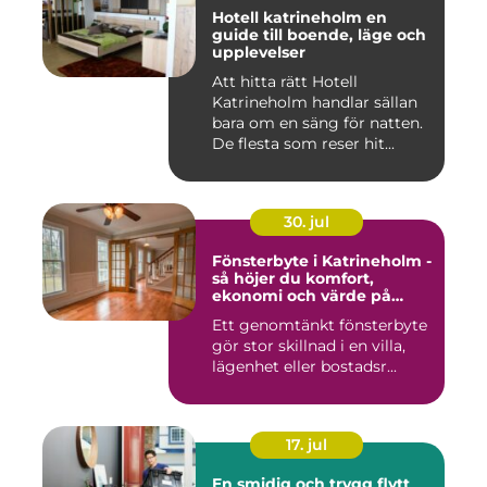
Hotell katrineholm en
guide till boende, läge och
upplevelser
Att hitta rätt Hotell
Katrineholm handlar sällan
bara om en säng för natten.
De flesta som reser hit...
30. jul
Fönsterbyte i Katrineholm -
så höjer du komfort,
ekonomi och värde på
bostaden
Ett genomtänkt fönsterbyte
gör stor skillnad i en villa,
lägenhet eller bostadsr...
17. jul
En smidig och trygg flytt