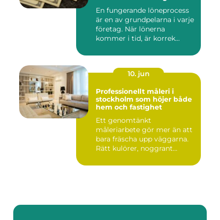
En fungerande löneprocess
är en av grundpelarna i varje
företag. När lönerna
kommer i tid, är korrek...
10. jun
Professionellt måleri i
stockholm som höjer både
hem och fastighet
Ett genomtänkt
måleriarbete gör mer än att
bara fräscha upp väggarna.
Rätt kulörer, noggrant
förarbe...