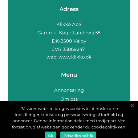
Adress
web:
www.klikko.dk
Menu
Annonsering
Om oss
Cookies
På vores website bruges cookies til at huske dine
indstillinger, statistik og personalisering af indhold og
Kontakta oss
annoncer. Denne information deles med tredjepart. Ved
Sitemap
fortsat brug af websiden godkender du cookiepolitikken.
Ok
Privatlivspolitik