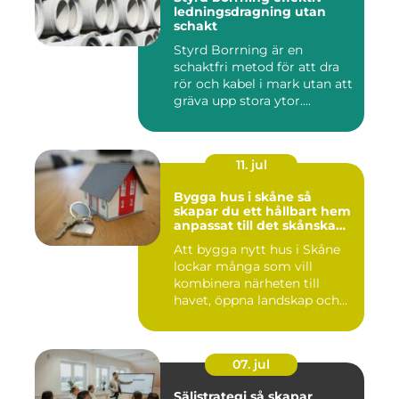
ledningsdragning utan
schakt
Styrd Borrning är en
schaktfri metod för att dra
rör och kabel i mark utan att
gräva upp stora ytor....
11. jul
Bygga hus i skåne så
skapar du ett hållbart hem
anpassat till det skånska
landskapet
Att bygga nytt hus i Skåne
lockar många som vill
kombinera närheten till
havet, öppna landskap och
S...
07. jul
Säljstrategi så skapar