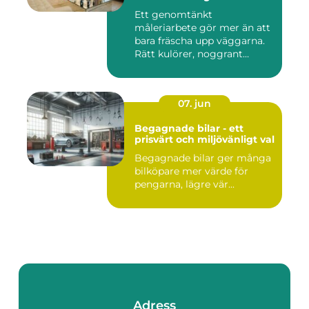
Ett genomtänkt
måleriarbete gör mer än att
bara fräscha upp väggarna.
Rätt kulörer, noggrant
förarbe...
07. jun
Begagnade bilar - ett
prisvärt och miljövänligt val
Begagnade bilar ger många
bilköpare mer värde för
pengarna, lägre vär...
Adress