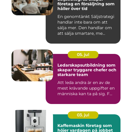
företag en försäljning som
håller över tid
En genomtänkt Säljstrategi
handlar inte bara om att
sälja mer. Den handlar om
att sälja smartare, me...
05. jul
Ledarskapsutbildning som
skapar tryggare chefer och
starkare team
Att leda andra är en av de
mest krävande uppgifter en
människa kan ta på sig. F...
03. jul
Kaffemaskin företag som
höjer vardagen på jobbet