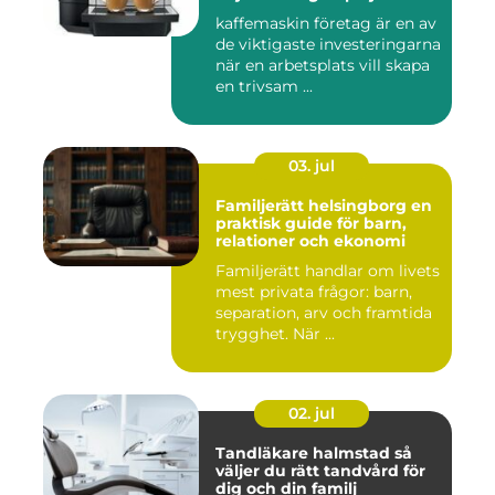
kaffemaskin företag är en av
de viktigaste investeringarna
när en arbetsplats vill skapa
en trivsam ...
03. jul
Familjerätt helsingborg en
praktisk guide för barn,
relationer och ekonomi
Familjerätt handlar om livets
mest privata frågor: barn,
separation, arv och framtida
trygghet. När ...
02. jul
Tandläkare halmstad så
väljer du rätt tandvård för
dig och din familj