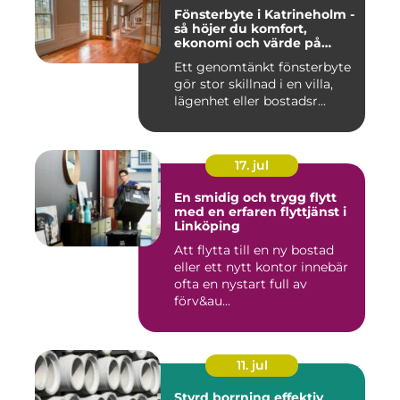
Fönsterbyte i Katrineholm -
så höjer du komfort,
ekonomi och värde på
bostaden
Ett genomtänkt fönsterbyte
gör stor skillnad i en villa,
lägenhet eller bostadsr...
17. jul
En smidig och trygg flytt
med en erfaren flyttjänst i
Linköping
Att flytta till en ny bostad
eller ett nytt kontor innebär
ofta en nystart full av
förv&au...
11. jul
Styrd borrning effektiv