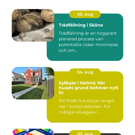
05. aug
Trädfällning i Skåne
Trädfällning är en noggrant
planerad process vari
potentiella risker minimeras
och om...
04. aug
Syllbyte i Malmö: När
husets grund behöver nytt
liv
Ett friskt hus börjar längst
ner i konstruktionen. För
många villaägare i ...
03. aug