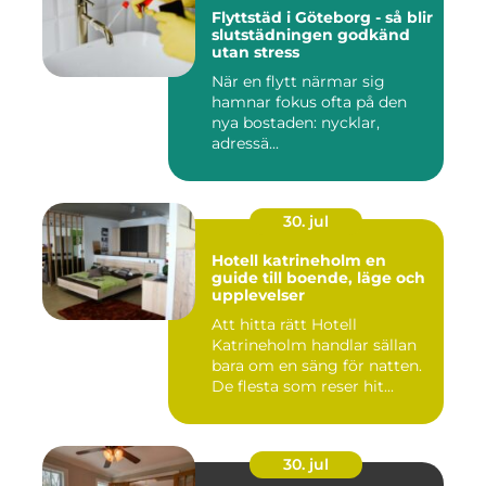
Flyttstäd i Göteborg - så blir
slutstädningen godkänd
utan stress
När en flytt närmar sig
hamnar fokus ofta på den
nya bostaden: nycklar,
adressä...
30. jul
Hotell katrineholm en
guide till boende, läge och
upplevelser
Att hitta rätt Hotell
Katrineholm handlar sällan
bara om en säng för natten.
De flesta som reser hit...
30. jul