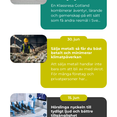
En Klassresa Gotland
kombinerar äventyr, lärande
och gemenskap på ett sätt
som få andra resmål i Sve...
30. jun
Sälja metall: så får du bäst
betalt och minimerar
klimatpåverkan
Att sälja metall handlar inte
bara om att bli av med skrot.
För många företag och
privatpersoner har...
15. jun
Hörslinga nyckeln till
tydligt ljud och bättre
tillgänglighet