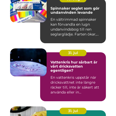
Spinnaker seglet som gör
undanvinden levande
En vältrimmad spinnaker
kan förvandla en lugn
undanvindsbog till ren
seglarglädje. Farten ökar,
båte...
31. jul
Vattenkris hur sårbart är
vårt dricksvatten
egentligen?
En vattenkris uppstår när
dricksvattnet inte längre
räcker till, inte är säkert att
använda eller in...
31. jul