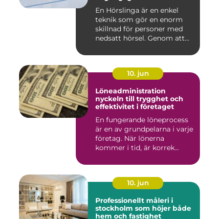
En Hörslinga är en enkel
teknik som gör en enorm
skillnad för personer med
nedsatt hörsel. Genom att...
10. jun
Löneadministration
nyckeln till trygghet och
effektivitet i företaget
En fungerande löneprocess
är en av grundpelarna i varje
företag. När lönerna
kommer i tid, är korrek...
10. jun
Professionellt måleri i
stockholm som höjer både
hem och fastighet