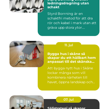
ledningsdragning utan
schakt
Styrd Borrning är en
schaktfri metod för att dra
rör och kabel i mark utan att
gräva upp stora ytor....
11. jul
Bygga hus i skåne så
skapar du ett hållbart hem
anpassat till det skånska
landskapet
Att bygga nytt hus i Skåne
lockar många som vill
kombinera närheten till
havet, öppna landskap och
S...
07. jul
Säljstrategi så skapar