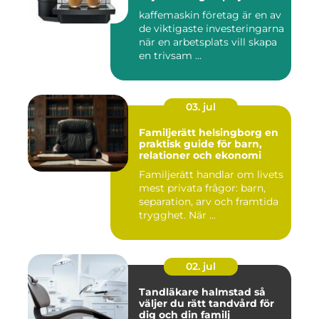
kaffemaskin företag är en av
de viktigaste investeringarna
när en arbetsplats vill skapa
en trivsam ...
03. jul
Familjerätt helsingborg en
praktisk guide för barn,
relationer och ekonomi
Familjerätt handlar om livets
mest privata frågor: barn,
separation, arv och framtida
trygghet. När ...
02. jul
Tandläkare halmstad så
väljer du rätt tandvård för
dig och din familj