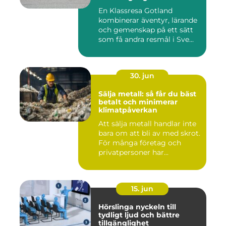
En Klassresa Gotland
kombinerar äventyr, lärande
och gemenskap på ett sätt
som få andra resmål i Sve...
30. jun
Sälja metall: så får du bäst
betalt och minimerar
klimatpåverkan
Att sälja metall handlar inte
bara om att bli av med skrot.
För många företag och
privatpersoner har...
15. jun
Hörslinga nyckeln till
tydligt ljud och bättre
tillgänglighet