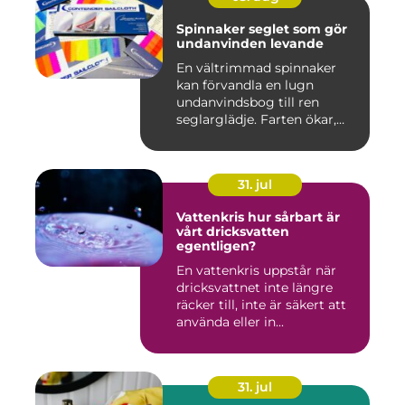
Spinnaker seglet som gör
undanvinden levande
En vältrimmad spinnaker
kan förvandla en lugn
undanvindsbog till ren
seglarglädje. Farten ökar,
båte...
31. jul
Vattenkris hur sårbart är
vårt dricksvatten
egentligen?
En vattenkris uppstår när
dricksvattnet inte längre
räcker till, inte är säkert att
använda eller in...
31. jul