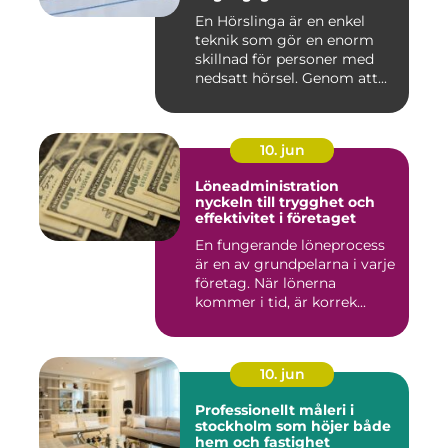
En Hörslinga är en enkel
teknik som gör en enorm
skillnad för personer med
nedsatt hörsel. Genom att...
10. jun
Löneadministration
nyckeln till trygghet och
effektivitet i företaget
En fungerande löneprocess
är en av grundpelarna i varje
företag. När lönerna
kommer i tid, är korrek...
10. jun
Professionellt måleri i
stockholm som höjer både
hem och fastighet