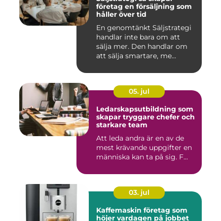
företag en försäljning som
håller över tid
En genomtänkt Säljstrategi
handlar inte bara om att
sälja mer. Den handlar om
att sälja smartare, me...
05. jul
Ledarskapsutbildning som
skapar tryggare chefer och
starkare team
Att leda andra är en av de
mest krävande uppgifter en
människa kan ta på sig. F...
03. jul
Kaffemaskin företag som
höjer vardagen på jobbet