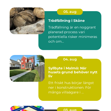
05. aug
Trädfällning i Skåne
Trädfällning är en noggrant
planerad process vari
potentiella risker minimeras
och om...
04. aug
Syllbyte i Malmö: När
husets grund behöver nytt
liv
Ett friskt hus börjar längst
ner i konstruktionen. För
många villaägare i ...
03. aug