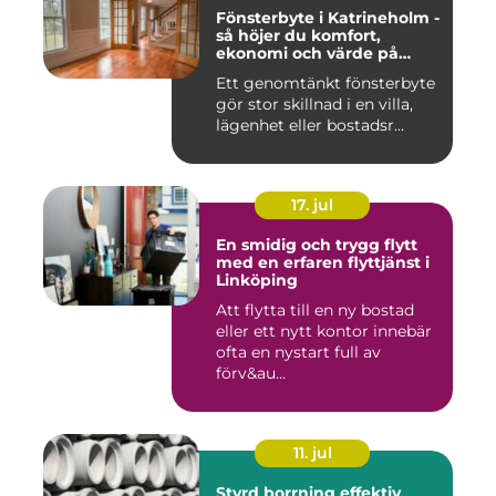
Fönsterbyte i Katrineholm -
så höjer du komfort,
ekonomi och värde på
bostaden
Ett genomtänkt fönsterbyte
gör stor skillnad i en villa,
lägenhet eller bostadsr...
17. jul
En smidig och trygg flytt
med en erfaren flyttjänst i
Linköping
Att flytta till en ny bostad
eller ett nytt kontor innebär
ofta en nystart full av
förv&au...
11. jul
Styrd borrning effektiv