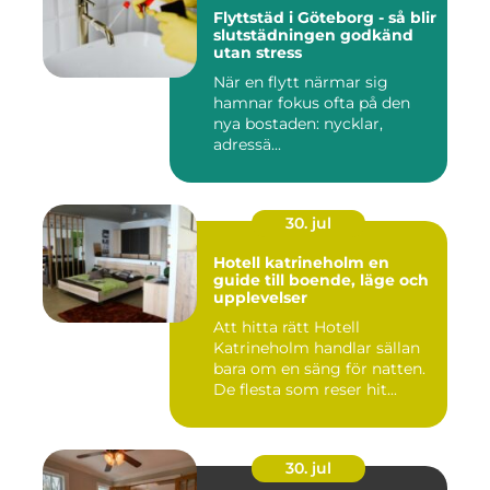
Flyttstäd i Göteborg - så blir
slutstädningen godkänd
utan stress
När en flytt närmar sig
hamnar fokus ofta på den
nya bostaden: nycklar,
adressä...
30. jul
Hotell katrineholm en
guide till boende, läge och
upplevelser
Att hitta rätt Hotell
Katrineholm handlar sällan
bara om en säng för natten.
De flesta som reser hit...
30. jul