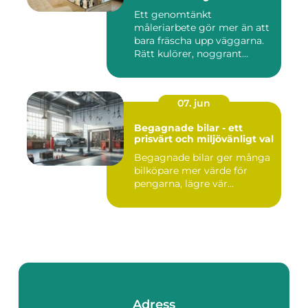
Ett genomtänkt
måleriarbete gör mer än att
bara fräscha upp väggarna.
Rätt kulörer, noggrant
förarbe...
07. jun
Begagnade bilar - ett
prisvärt och miljövänligt val
Begagnade bilar ger många
bilköpare mer värde för
pengarna, lägre vär...
Adress