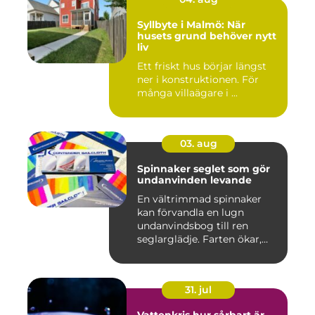
Syllbyte i Malmö: När
husets grund behöver nytt
liv
Ett friskt hus börjar längst
ner i konstruktionen. För
många villaägare i ...
03. aug
Spinnaker seglet som gör
undanvinden levande
En vältrimmad spinnaker
kan förvandla en lugn
undanvindsbog till ren
seglarglädje. Farten ökar,
båte...
31. jul