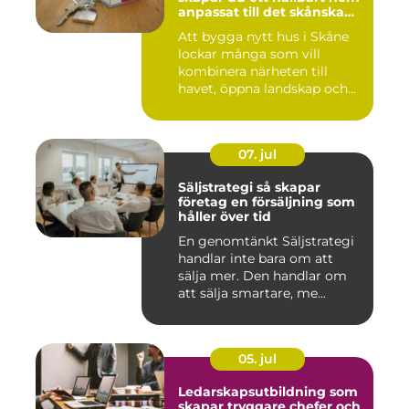
anpassat till det skånska
landskapet
Att bygga nytt hus i Skåne
lockar många som vill
kombinera närheten till
havet, öppna landskap och
S...
07. jul
Säljstrategi så skapar
företag en försäljning som
håller över tid
En genomtänkt Säljstrategi
handlar inte bara om att
sälja mer. Den handlar om
att sälja smartare, me...
05. jul
Ledarskapsutbildning som
skapar tryggare chefer och