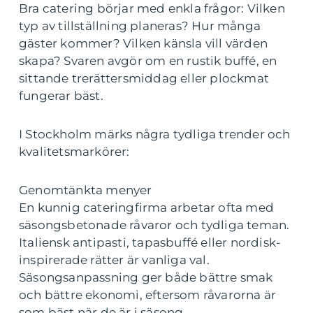
Bra catering börjar med enkla frågor: Vilken
typ av tillställning planeras? Hur många
gäster kommer? Vilken känsla vill värden
skapa? Svaren avgör om en rustik buffé, en
sittande trerättersmiddag eller plockmat
fungerar bäst.
I Stockholm märks några tydliga trender och
kvalitetsmarkörer:
Genomtänkta menyer
En kunnig cateringfirma arbetar ofta med
säsongsbetonade råvaror och tydliga teman.
Italiensk antipasti, tapasbuffé eller nordisk-
inspirerade rätter är vanliga val.
Säsongsanpassning ger både bättre smak
och bättre ekonomi, eftersom råvarorna är
som bäst när de är i säsong.