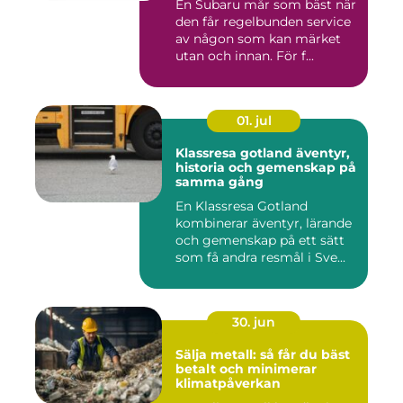
En Subaru mår som bäst när
den får regelbunden service
av någon som kan märket
utan och innan. För f...
01. jul
Klassresa gotland äventyr,
historia och gemenskap på
samma gång
En Klassresa Gotland
kombinerar äventyr, lärande
och gemenskap på ett sätt
som få andra resmål i Sve...
30. jun
Sälja metall: så får du bäst
betalt och minimerar
klimatpåverkan