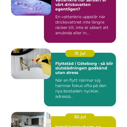
Vattenkris hur sårbart är
vårt dricksvatten
egentligen?
En vattenkris uppstår när
dricksvattnet inte längre
räcker till, inte är säkert att
använda eller in...
31. jul
Flyttstäd i Göteborg - så blir
slutstädningen godkänd
utan stress
När en flytt närmar sig
hamnar fokus ofta på den
nya bostaden: nycklar,
adressä...
30. jul