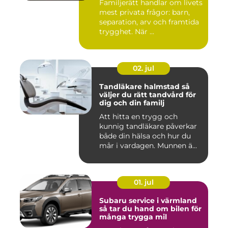
Familjerätt handlar om livets
mest privata frågor: barn,
separation, arv och framtida
trygghet. När ...
02. jul
Tandläkare halmstad så
väljer du rätt tandvård för
dig och din familj
Att hitta en trygg och
kunnig tandläkare påverkar
både din hälsa och hur du
mår i vardagen. Munnen ä...
01. jul
Subaru service i värmland
så tar du hand om bilen för
många trygga mil