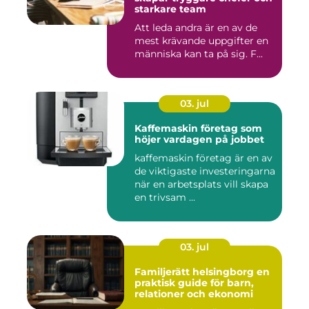
starkare team
Att leda andra är en av de
mest krävande uppgifter en
människa kan ta på sig. F...
03. jul
Kaffemaskin företag som
höjer vardagen på jobbet
kaffemaskin företag är en av
de viktigaste investeringarna
när en arbetsplats vill skapa
en trivsam ...
03. jul
Familjerätt helsingborg en
praktisk guide för barn,
relationer och ekonomi