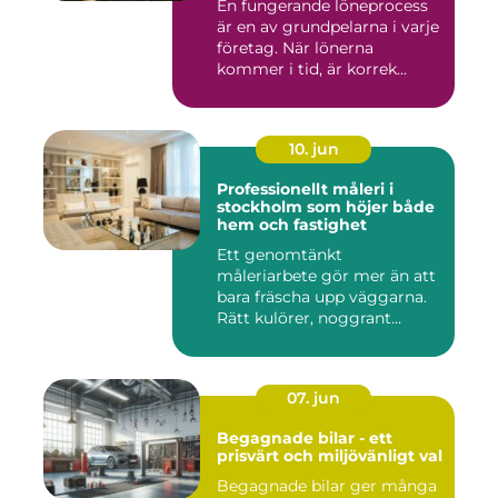
En fungerande löneprocess
är en av grundpelarna i varje
företag. När lönerna
kommer i tid, är korrek...
10. jun
Professionellt måleri i
stockholm som höjer både
hem och fastighet
Ett genomtänkt
måleriarbete gör mer än att
bara fräscha upp väggarna.
Rätt kulörer, noggrant
förarbe...
07. jun
Begagnade bilar - ett
prisvärt och miljövänligt val
Begagnade bilar ger många