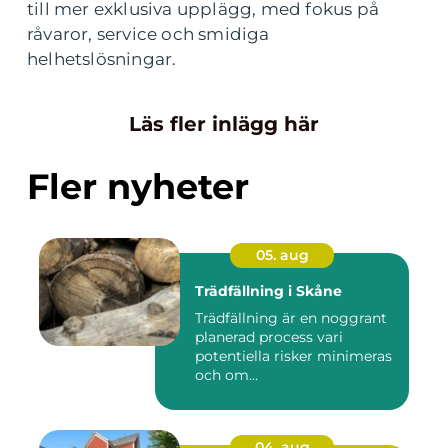
till mer exklusiva upplägg, med fokus på
råvaror, service och smidiga
helhetslösningar.
Läs fler inlägg här
Fler nyheter
05. aug
Trädfällning i Skåne
Trädfällning är en noggrant
planerad process vari
potentiella risker minimeras
och om...
04. aug