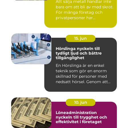
Att sälja metall handlar inte
bara om att bli av med skrot.
För många företag och
privatpersoner har...
15. jun
Hörslinga nyckeln till
tydligt ljud och bättre
tillgänglighet
En Hörslinga är en enkel
teknik som gör en enorm
skillnad för personer med
nedsatt hörsel. Genom att...
10. jun
Löneadministration
nyckeln till trygghet och
effektivitet i företaget