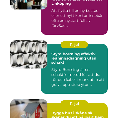
Linköping
Att flytta till en ny bostad
eller ett nytt kontor innebär
ofta en nystart full av
förv&au...
11. jul
Styrd borrning effektiv
ledningsdragning utan
schakt
Styrd Borrning är en
schaktfri metod för att dra
rör och kabel i mark utan att
gräva upp stora ytor....
11. jul
Bygga hus i skåne så
skapar du ett hållbart hem