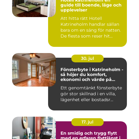
Hotell katrineholm en
guide till boende, läge och
upplevelser
Att hitta rätt Hotell
Katrineholm handlar sällan
bara om en säng för natten.
De flesta som reser hit...
30. jul
Fönsterbyte i Katrineholm -
så höjer du komfort,
ekonomi och värde på
bostaden
Ett genomtänkt fönsterbyte
gör stor skillnad i en villa,
lägenhet eller bostadsr...
17. jul
En smidig och trygg flytt
med en erfaren flyttjänst i