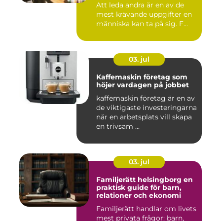
Att leda andra är en av de
mest krävande uppgifter en
människa kan ta på sig. F...
03. jul
Kaffemaskin företag som
höjer vardagen på jobbet
kaffemaskin företag är en av
de viktigaste investeringarna
när en arbetsplats vill skapa
en trivsam ...
03. jul
Familjerätt helsingborg en
praktisk guide för barn,
relationer och ekonomi
Familjerätt handlar om livets
mest privata frågor: barn,