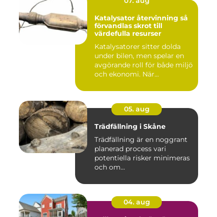
07. aug
Katalysator återvinning så
förvandlas skrot till
värdefulla resurser
Katalysatorer sitter dolda
under bilen, men spelar en
avgörande roll för både miljö
och ekonomi. När...
05. aug
Trädfällning i Skåne
Trädfällning är en noggrant
planerad process vari
potentiella risker minimeras
och om...
04. aug