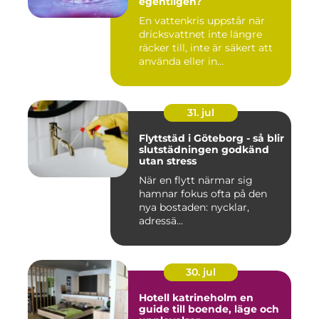
egentligen?
En vattenkris uppstår när
dricksvattnet inte längre
räcker till, inte är säkert att
använda eller in...
31. jul
Flyttstäd i Göteborg - så blir
slutstädningen godkänd
utan stress
När en flytt närmar sig
hamnar fokus ofta på den
nya bostaden: nycklar,
adressä...
30. jul
Hotell katrineholm en
guide till boende, läge och