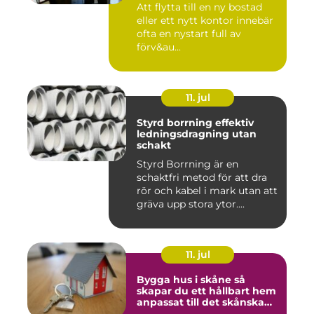
Att flytta till en ny bostad
eller ett nytt kontor innebär
ofta en nystart full av
förv&au...
11. jul
Styrd borrning effektiv
ledningsdragning utan
schakt
Styrd Borrning är en
schaktfri metod för att dra
rör och kabel i mark utan att
gräva upp stora ytor....
11. jul
Bygga hus i skåne så
skapar du ett hållbart hem
anpassat till det skånska
landskapet