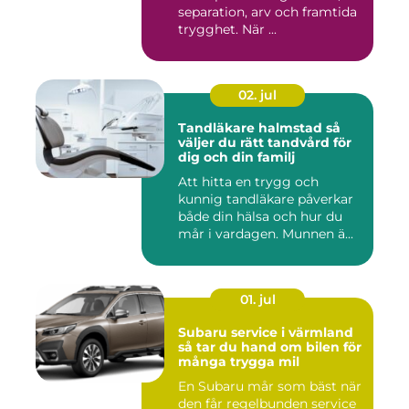
separation, arv och framtida
trygghet. När ...
02. jul
Tandläkare halmstad så
väljer du rätt tandvård för
dig och din familj
Att hitta en trygg och
kunnig tandläkare påverkar
både din hälsa och hur du
mår i vardagen. Munnen ä...
01. jul
Subaru service i värmland
så tar du hand om bilen för
många trygga mil
En Subaru mår som bäst när
den får regelbunden service