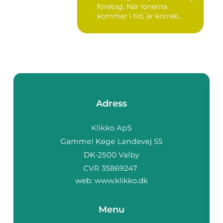
företag. När lönerna
kommer i tid, är korrek...
Adress
web:
www.klikko.dk
Menu