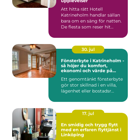
upplevelser
Att hitta rätt Hotell
Katrineholm handlar sällan
bara om en säng för natten.
De flesta som reser hit...
30. jul
Fönsterbyte i Katrineholm -
så höjer du komfort,
ekonomi och värde på
bostaden
Ett genomtänkt fönsterbyte
gör stor skillnad i en villa,
lägenhet eller bostadsr...
17. jul
En smidig och trygg flytt
med en erfaren flyttjänst i
Linköping