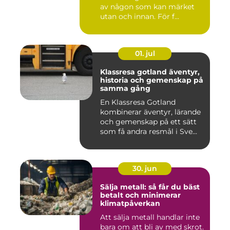
av någon som kan märket
utan och innan. För f...
01. jul
Klassresa gotland äventyr,
historia och gemenskap på
samma gång
En Klassresa Gotland
kombinerar äventyr, lärande
och gemenskap på ett sätt
som få andra resmål i Sve...
30. jun
Sälja metall: så får du bäst
betalt och minimerar
klimatpåverkan
Att sälja metall handlar inte
bara om att bli av med skrot.