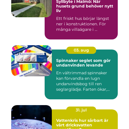
Syllbyte i Malmö: När
husets grund behöver nytt
liv
Ett friskt hus börjar längst
ner i konstruktionen. För
många villaägare i ...
03. aug
Spinnaker seglet som gör
undanvinden levande
En vältrimmad spinnaker
kan förvandla en lugn
undanvindsbog till ren
seglarglädje. Farten ökar,
båte...
31. jul
Vattenkris hur sårbart är
vårt dricksvatten