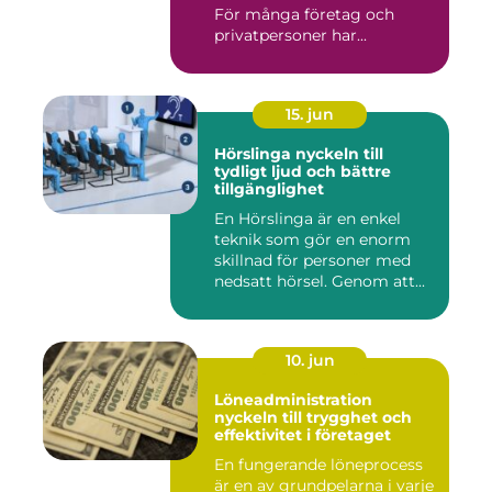
För många företag och
privatpersoner har...
15. jun
Hörslinga nyckeln till
tydligt ljud och bättre
tillgänglighet
En Hörslinga är en enkel
teknik som gör en enorm
skillnad för personer med
nedsatt hörsel. Genom att...
10. jun
Löneadministration
nyckeln till trygghet och
effektivitet i företaget
En fungerande löneprocess
är en av grundpelarna i varje