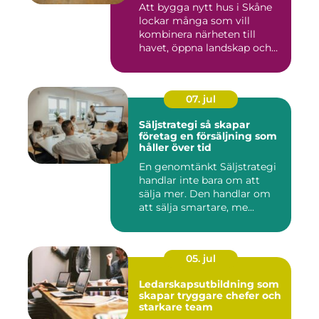
Att bygga nytt hus i Skåne
lockar många som vill
kombinera närheten till
havet, öppna landskap och
S...
07. jul
Säljstrategi så skapar
företag en försäljning som
håller över tid
En genomtänkt Säljstrategi
handlar inte bara om att
sälja mer. Den handlar om
att sälja smartare, me...
05. jul
Ledarskapsutbildning som
skapar tryggare chefer och
starkare team