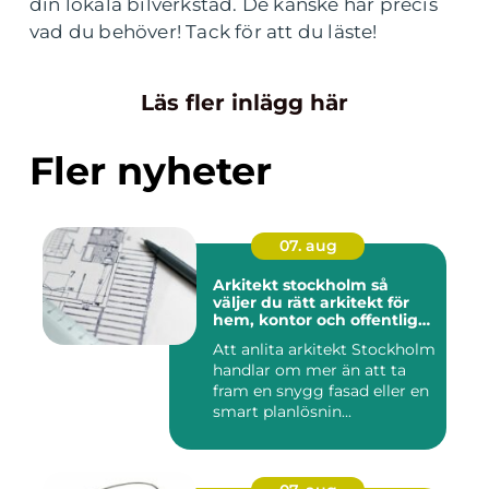
din lokala bilverkstad. De kanske har precis
vad du behöver! Tack för att du läste!
Läs fler inlägg här
Fler nyheter
07. aug
Arkitekt stockholm så
väljer du rätt arkitekt för
hem, kontor och offentlig
miljö
Att anlita arkitekt Stockholm
handlar om mer än att ta
fram en snygg fasad eller en
smart planlösnin...