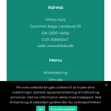
Adress
web:
www.klikko.dk
Menu
Annonsering
Om oss
Cookies
På vores website bruges cookies til at huske dine
indstillinger, statistik og personalisering af indhold og
Kontakta oss
annoncer. Denne information deles med tredjepart. Ved
Sitemap
fortsat brug af websiden godkender du cookiepolitikken.
Ok
Privatlivspolitik