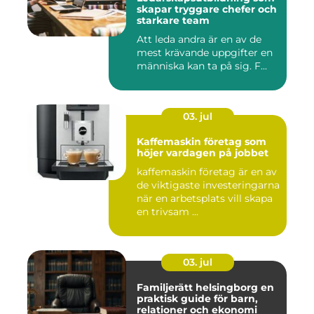
skapar tryggare chefer och
starkare team
Att leda andra är en av de
mest krävande uppgifter en
människa kan ta på sig. F...
03. jul
Kaffemaskin företag som
höjer vardagen på jobbet
kaffemaskin företag är en av
de viktigaste investeringarna
när en arbetsplats vill skapa
en trivsam ...
03. jul
Familjerätt helsingborg en
praktisk guide för barn,
relationer och ekonomi