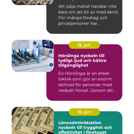
Att sälja metall handlar inte
bara om att bli av med skrot.
För många företag och
privatpersoner har...
15. jun
Hörslinga nyckeln till
tydligt ljud och bättre
tillgänglighet
En Hörslinga är en enkel
teknik som gör en enorm
skillnad för personer med
nedsatt hörsel. Genom att...
10. jun
Löneadministration
nyckeln till trygghet och
effektivitet i företaget