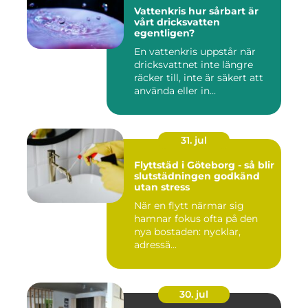
Vattenkris hur sårbart är
vårt dricksvatten
egentligen?
En vattenkris uppstår när
dricksvattnet inte längre
räcker till, inte är säkert att
använda eller in...
31. jul
Flyttstäd i Göteborg - så blir
slutstädningen godkänd
utan stress
När en flytt närmar sig
hamnar fokus ofta på den
nya bostaden: nycklar,
adressä...
30. jul