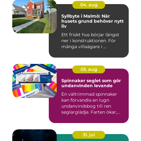
04. aug
Syllbyte i Malmö: När
husets grund behöver nytt
liv
Ett friskt hus börjar längst
ner i konstruktionen. För
många villaägare i ...
03. aug
Spinnaker seglet som gör
undanvinden levande
En vältrimmad spinnaker
kan förvandla en lugn
undanvindsbog till ren
seglarglädje. Farten ökar,
båte...
31. jul