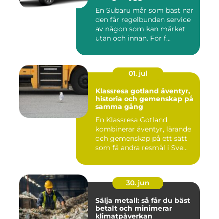
En Subaru mår som bäst när
den får regelbunden service
av någon som kan märket
utan och innan. För f...
01. jul
Klassresa gotland äventyr,
historia och gemenskap på
samma gång
En Klassresa Gotland
kombinerar äventyr, lärande
och gemenskap på ett sätt
som få andra resmål i Sve...
30. jun
Sälja metall: så får du bäst
betalt och minimerar
klimatpåverkan