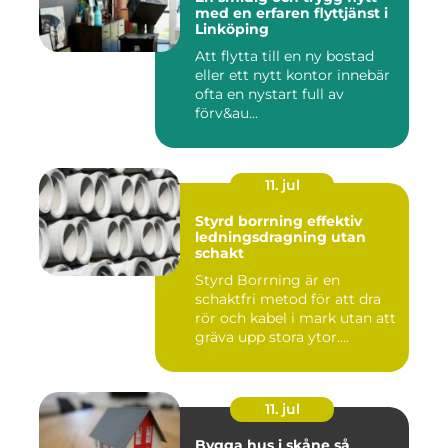
med en erfaren flyttjänst i
Linköping
Att flytta till en ny bostad
eller ett nytt kontor innebär
ofta en nystart full av
förv&au...
11. jul
Styrd borrning effektiv
ledningsdragning utan
schakt
Styrd Borrning är en
schaktfri metod för att dra
rör och kabel i mark utan att
gräva upp stora ytor....
11. jul
Bygga hus i skåne så