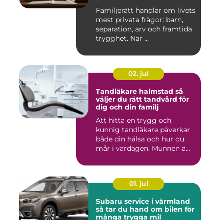
Familjerätt handlar om livets
mest privata frågor: barn,
separation, arv och framtida
trygghet. När ...
02. jul
Tandläkare halmstad så
väljer du rätt tandvård för
dig och din familj
Att hitta en trygg och
kunnig tandläkare påverkar
både din hälsa och hur du
mår i vardagen. Munnen ä...
01. jul
Subaru service i värmland
så tar du hand om bilen för
många trygga mil