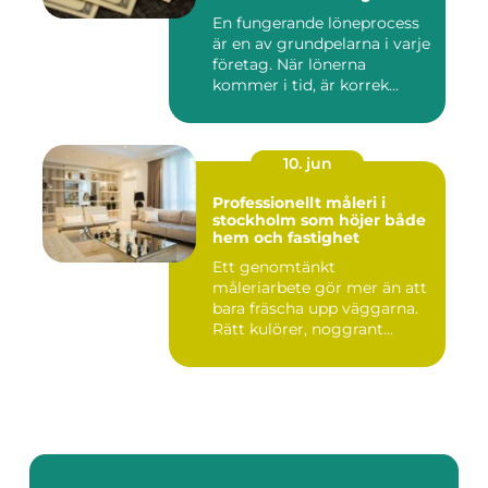
En fungerande löneprocess
är en av grundpelarna i varje
företag. När lönerna
kommer i tid, är korrek...
10. jun
Professionellt måleri i
stockholm som höjer både
hem och fastighet
Ett genomtänkt
måleriarbete gör mer än att
bara fräscha upp väggarna.
Rätt kulörer, noggrant
förarbe...