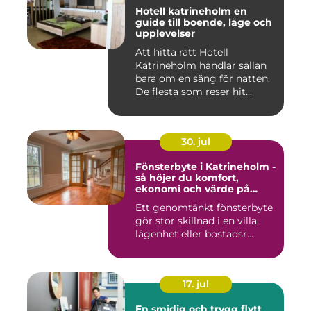
Hotell katrineholm en
guide till boende, läge och
upplevelser
Att hitta rätt Hotell
Katrineholm handlar sällan
bara om en säng för natten.
De flesta som reser hit...
30. jul
Fönsterbyte i Katrineholm -
så höjer du komfort,
ekonomi och värde på
bostaden
Ett genomtänkt fönsterbyte
gör stor skillnad i en villa,
lägenhet eller bostadsr...
17. jul
En smidig och trygg flytt