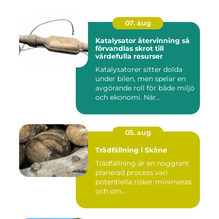
07. aug
Katalysator återvinning så
förvandlas skrot till
värdefulla resurser
Katalysatorer sitter dolda
under bilen, men spelar en
avgörande roll för både miljö
och ekonomi. När...
05. aug
Trädfällning i Skåne
Trädfällning är en noggrant
planerad process vari
potentiella risker minimeras
och om...