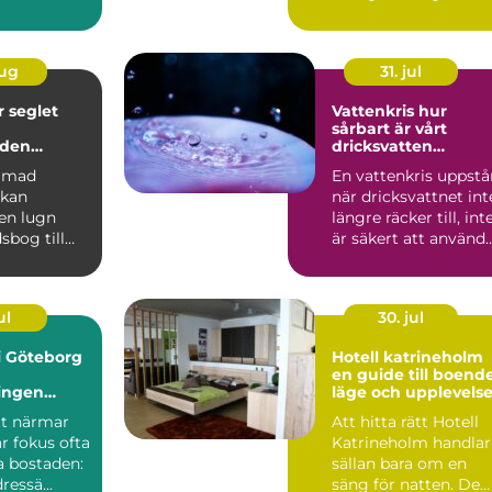
aug
31. jul
et
Vattenkris hur
sårbart är vårt
nden
dricksvatten
egentligen?
immad
En vattenkris uppstå
 kan
när dricksvattnet int
 en lugn
längre räcker till, int
sbog till
är säkert att använd
glädje.
eller in...
, båte...
ul
30. jul
 i Göteborg
Hotell katrineholm
en guide till boende
ingen
läge och upplevelse
tan stress
tt närmar
Att hitta rätt Hotell
r fokus ofta
Katrineholm handlar
a bostaden:
sällan bara om en
ressä...
säng för natten. De