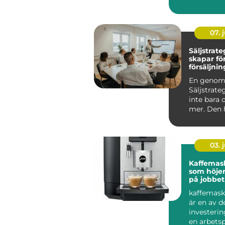
upp stora y
07. j
Säljstrategi
skapar fö
försäljni
håller öve
En genom
Säljstrate
inte bara 
mer. Den 
att sälja 
me...
03. j
Kaffemask
som höje
på jobbet
kaffemask
är en av d
investeri
en arbetspl