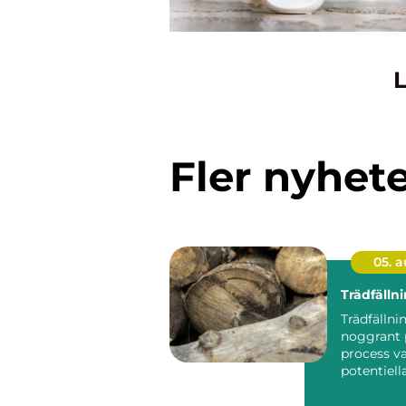
L
Fler nyhet
05. 
Trädfälln
Trädfällni
noggrant 
process va
potentiell
minimeras