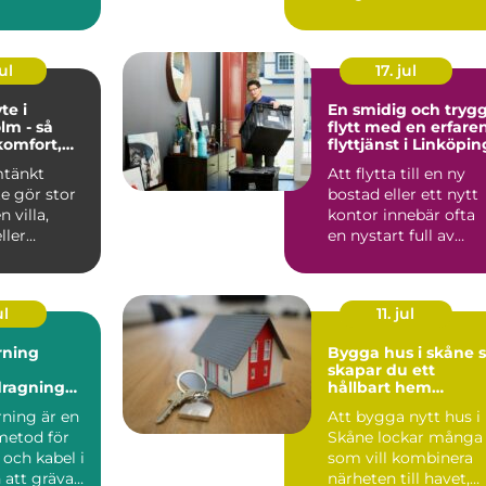
flesta som reser hit...
ul
17. jul
te i
En smidig och tryg
lm - så
flytt med en erfare
komfort,
flyttjänst i Linköpin
och värde
mtänkt
Att flytta till en ny
den
e gör stor
bostad eller ett nytt
n villa,
kontor innebär ofta
ller
en nystart full av
förv&au...
ul
11. jul
rning
Bygga hus i skåne så
skapar du ett
dragning
hållbart hem
kt
anpassat till det
rning är en
Att bygga nytt hus i
skånska landskape
metod för
Skåne lockar många
 och kabel i
som vill kombinera
 att gräva
närheten till havet,