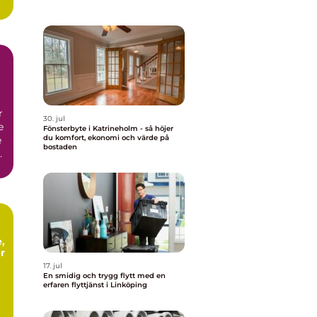
r
30. jul
e
Fönsterbyte i Katrineholm - så höjer
du komfort, ekonomi och värde på
e
bostaden
a
,
r
17. jul
En smidig och trygg flytt med en
erfaren flyttjänst i Linköping