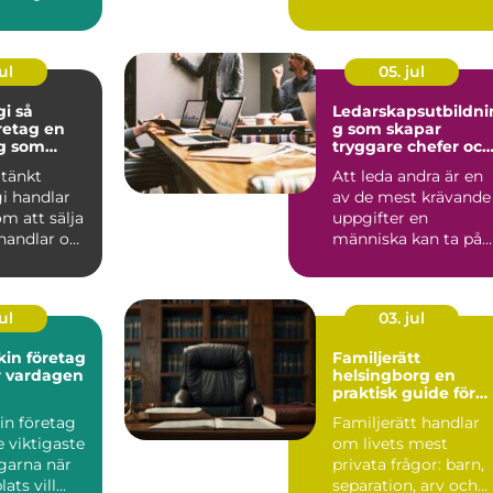
tor....
öppna landskap och
S...
ul
05. jul
 så
Ledarskapsutbildni
retag en
g som skapar
ng som
tryggare chefer och
r tid
starkare team
tänkt
Att leda andra är en
gi handlar
av de mest krävande
om att sälja
uppgifter en
handlar om
människa kan ta på
smartare,
sig. F...
ul
03. jul
in företag
Familjerätt
r vardagen
helsingborg en
praktisk guide för
barn, relationer och
in företag
Familjerätt handlar
ekonomi
e viktigaste
om livets mest
ngarna när
privata frågor: barn,
ats vill
separation, arv och