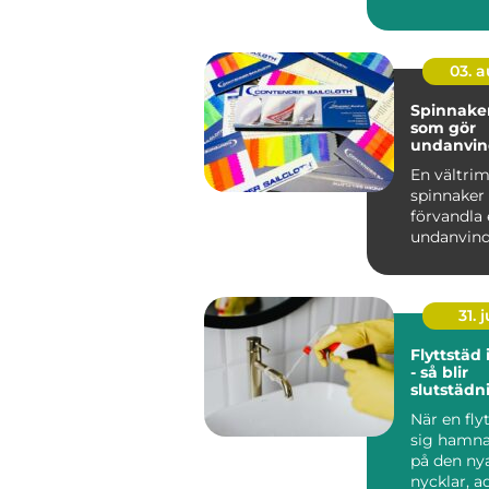
03. 
Spinnaker segl
som gör
undanvi
levande
En vältr
spinnaker
förvandla
undanvind
ren seglar
Farten ökar
31. j
Flyttstäd
- så blir
slutstädn
godkänd u
När en fly
sig hamna
på den ny
nycklar, ad