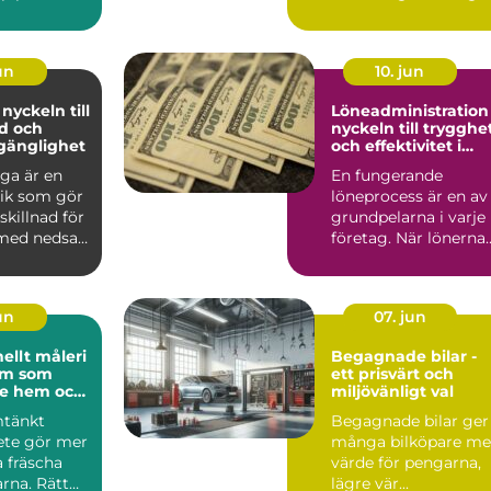
å andra
och privatpersoner
e...
har...
un
10. jun
l
Löneadministration
ud och
nyckeln till trygghe
lgänglighet
och effektivitet i
företaget
ga är en
En fungerande
nik som gör
löneprocess är en av
killnad för
grundpelarna i varje
med nedsatt
företag. När lönerna
nom att...
kommer i tid, är
korrek...
jun
07. jun
ellt måleri
Begagnade bilar -
lm som
ett prisvärt och
de hem och
miljövänligt val
mtänkt
Begagnade bilar ger
ete gör mer
många bilköpare me
a fräscha
värde för pengarna,
rna. Rätt
lägre vär...