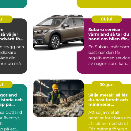
rivsam ...
framtida trygghet.
När ...
ul
01. jul
re
Subaru service i
r
värmland så tar du
andvård för
hand om bilen för
n familj
många trygga mil
en trygg och
En Subaru mår som
ndläkare
bäst när den får
både din
regelbunden service
 hur du mår
av någon som kan
n. Munnen
märket utan och
innan. För f...
ul
30. jun
 gotland
Sälja metall: så får
istoria och
du bäst betalt och
ap på
minimerar
ång
klimatpåverkan
esa Gotland
Att sälja metall
r äventyr,
handlar inte bara om
ch
att bli av med skrot.
 på ett
För många företag