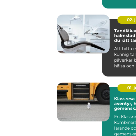
skapa en t
02. j
Tandläka
halmstad så välje
du rätt t
dig och di
Att hitta 
kunnig ta
påverkar 
hälsa och
i vardage
ä...
01. j
Klassresa
äventyr, h
gemensk
samma g
En Klassr
kombinera
lärande o
gemenskap