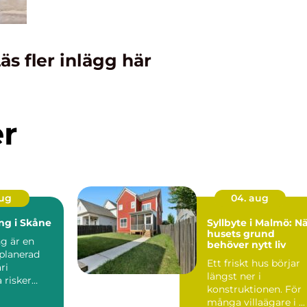
äs fler inlägg här
er
aug
04. aug
ing i Skåne
Syllbyte i Malmö: N
husets grund
ng är en
behöver nytt liv
planerad
Ett friskt hus börjar
ri
längst ner i
a risker
konstruktionen. För
 och om...
många villaägare i ...