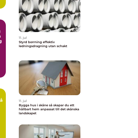
g
n
11. jul
g
Styrd borrning effektiv
ledningsdragning utan schakt
11. jul
Bygga hus i skåne så skapar du ett
hållbart hem anpassat till det skånska
landskapet
t