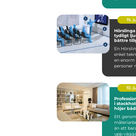
sätt som f
resmål i Sv
15. j
Hörslinga nyckeln til
tydligt lj
bättre til
En Hörslin
enkel tek
en enorm s
personer 
hörsel. Ge
10. 
Profession
i stockho
höjer bå
fastighet
Ett geno
måleriarb
än att bar
upp vägga