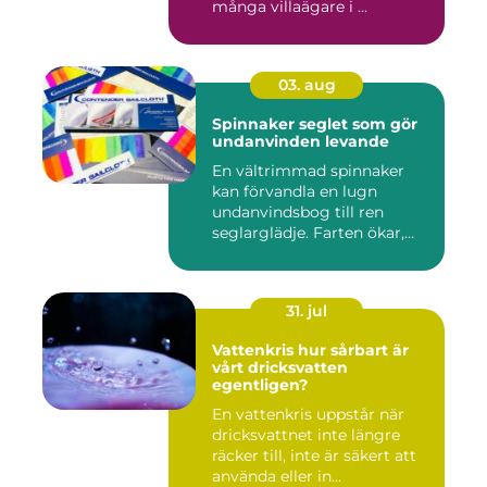
många villaägare i ...
03. aug
Spinnaker seglet som gör
undanvinden levande
En vältrimmad spinnaker
kan förvandla en lugn
undanvindsbog till ren
seglarglädje. Farten ökar,
båte...
31. jul
Vattenkris hur sårbart är
vårt dricksvatten
egentligen?
En vattenkris uppstår när
dricksvattnet inte längre
räcker till, inte är säkert att
använda eller in...