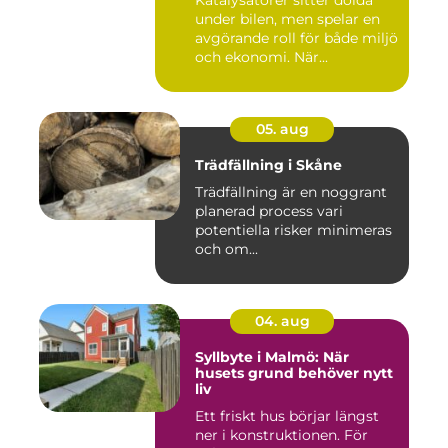
Katalysatorer sitter dolda
under bilen, men spelar en
avgörande roll för både miljö
och ekonomi. När...
05. aug
Trädfällning i Skåne
Trädfällning är en noggrant
planerad process vari
potentiella risker minimeras
och om...
04. aug
Syllbyte i Malmö: När
husets grund behöver nytt
liv
Ett friskt hus börjar längst
ner i konstruktionen. För