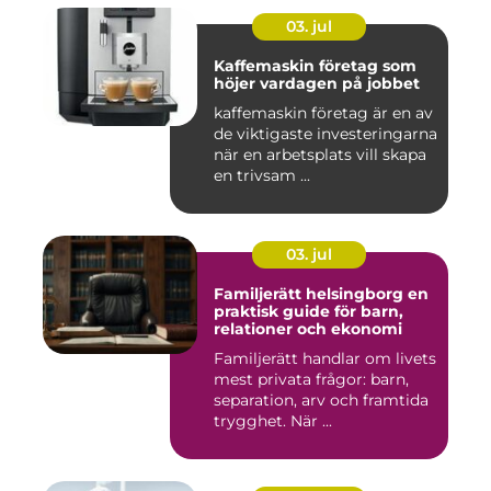
03. jul
Kaffemaskin företag som
höjer vardagen på jobbet
kaffemaskin företag är en av
de viktigaste investeringarna
när en arbetsplats vill skapa
en trivsam ...
03. jul
Familjerätt helsingborg en
praktisk guide för barn,
relationer och ekonomi
Familjerätt handlar om livets
mest privata frågor: barn,
separation, arv och framtida
trygghet. När ...