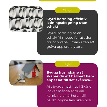
11. jul
Styrd borrning effektiv
ledningsdragning utan
schakt
Styrd Borrning är en
schaktfri metod för att dra
rör och kabel i mark utan att
gräva upp stora ytor....
11. jul
Bygga hus i skåne så
skapar du ett hållbart hem
anpassat till det skånska
landskapet
Att bygga nytt hus i Skåne
lockar många som vill
kombinera närheten till
havet, öppna landskap och
S...