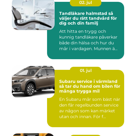
02. jul
Tandläkare halmstad så
väljer du rätt tandvård för
dig och din familj
Att hitta en trygg och
kunnig tandläkare påverkar
både din hälsa och hur du
mår i vardagen. Munnen ä...
01. jul
Subaru service i värmland
så tar du hand om bilen för
många trygga mil
En Subaru mår som bäst när
den får regelbunden service
av någon som kan märket
utan och innan. För f...