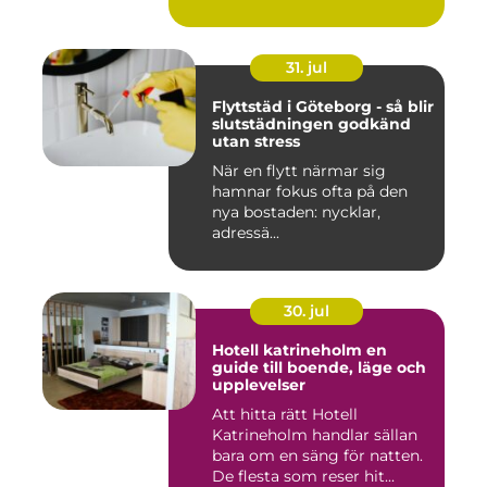
31. jul
Flyttstäd i Göteborg - så blir
slutstädningen godkänd
utan stress
När en flytt närmar sig
hamnar fokus ofta på den
nya bostaden: nycklar,
adressä...
30. jul
Hotell katrineholm en
guide till boende, läge och
upplevelser
Att hitta rätt Hotell
Katrineholm handlar sällan
bara om en säng för natten.
De flesta som reser hit...