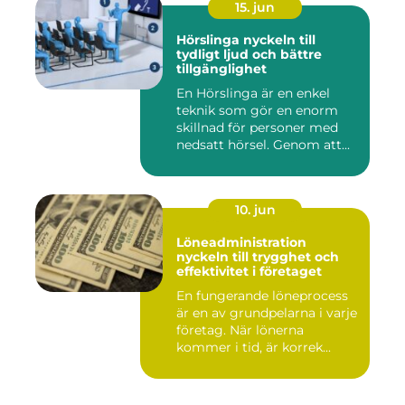
15. jun
Hörslinga nyckeln till
tydligt ljud och bättre
tillgänglighet
En Hörslinga är en enkel
teknik som gör en enorm
skillnad för personer med
nedsatt hörsel. Genom att...
10. jun
Löneadministration
nyckeln till trygghet och
effektivitet i företaget
En fungerande löneprocess
är en av grundpelarna i varje
företag. När lönerna
kommer i tid, är korrek...