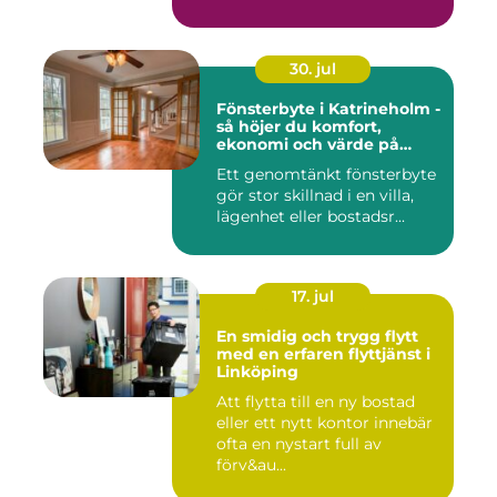
30. jul
Fönsterbyte i Katrineholm -
så höjer du komfort,
ekonomi och värde på
bostaden
Ett genomtänkt fönsterbyte
gör stor skillnad i en villa,
lägenhet eller bostadsr...
17. jul
En smidig och trygg flytt
med en erfaren flyttjänst i
Linköping
Att flytta till en ny bostad
eller ett nytt kontor innebär
ofta en nystart full av
förv&au...