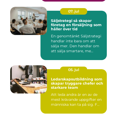
07. jul
Säljstrategi så skapar
företag en försäljning som
håller över tid
En genomtänkt Säljstrategi
handlar inte bara om att
sälja mer. Den handlar om
att sälja smartare, me...
05. jul
Ledarskapsutbildning som
skapar tryggare chefer och
starkare team
Att leda andra är en av de
mest krävande uppgifter en
människa kan ta på sig. F...