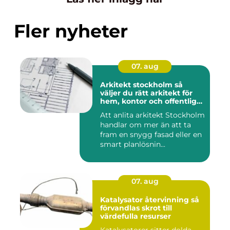
Fler nyheter
07. aug
Arkitekt stockholm så
väljer du rätt arkitekt för
hem, kontor och offentlig
miljö
Att anlita arkitekt Stockholm
handlar om mer än att ta
fram en snygg fasad eller en
smart planlösnin...
07. aug
Katalysator återvinning så
förvandlas skrot till
värdefulla resurser