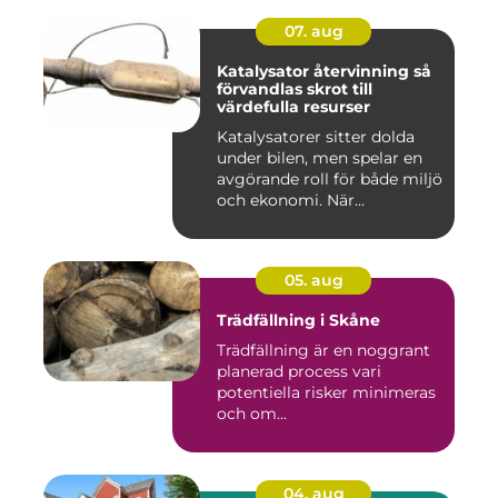
07. aug
Katalysator återvinning så
förvandlas skrot till
värdefulla resurser
Katalysatorer sitter dolda
under bilen, men spelar en
avgörande roll för både miljö
och ekonomi. När...
05. aug
Trädfällning i Skåne
Trädfällning är en noggrant
planerad process vari
potentiella risker minimeras
och om...
04. aug