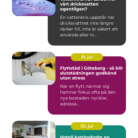
vårt dricksvatten
egentligen?
En vattenkris uppstår när
dricksvattnet inte längre
räcker till, inte är säkert att
använda eller in...
31. jul
Flyttstäd i Göteborg - så blir
slutstädningen godkänd
utan stress
När en flytt närmar sig
hamnar fokus ofta på den
nya bostaden: nycklar,
adressä...
30. jul
Hotell katrineholm en