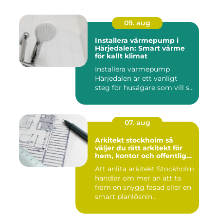
09. aug
Installera värmepump i
Härjedalen: Smart värme
för kallt klimat
Installera värmepump
Härjedalen är ett vanligt
steg för husägare som vill s...
07. aug
Arkitekt stockholm så
väljer du rätt arkitekt för
hem, kontor och offentlig
miljö
Att anlita arkitekt Stockholm
handlar om mer än att ta
fram en snygg fasad eller en
smart planlösnin...