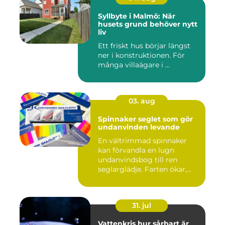
Syllbyte i Malmö: När
husets grund behöver nytt
liv
Ett friskt hus börjar längst
ner i konstruktionen. För
många villaägare i ...
03. aug
Spinnaker seglet som gör
undanvinden levande
En vältrimmad spinnaker
kan förvandla en lugn
undanvindsbog till ren
seglarglädje. Farten ökar,
båte...
31. jul
Vattenkris hur sårbart är