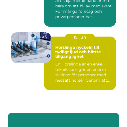
Att sälja metall handlar inte
bara om att bli av med skrot.
För många företag och
privatpersoner har...
15. jun
Hörslinga nyckeln till
tydligt ljud och bättre
tillgänglighet
En Hörslinga är en enkel
teknik som gör en enorm
skillnad för personer med
nedsatt hörsel. Genom att...