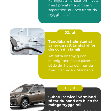
Familjerätt handlar om livets
mest privata frågor: barn,
separation, arv och framtida
trygghet. När ...
02. jul
Tandläkare halmstad så
väljer du rätt tandvård för
dig och din familj
Att hitta en trygg och
kunnig tandläkare påverkar
både din hälsa och hur du
mår i vardagen. Munnen ä...
01. jul
Subaru service i värmland
så tar du hand om bilen för
många trygga mil