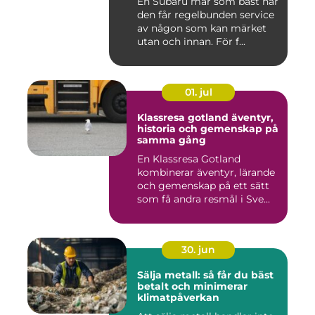
En Subaru mår som bäst när
den får regelbunden service
av någon som kan märket
utan och innan. För f...
01. jul
Klassresa gotland äventyr,
historia och gemenskap på
samma gång
En Klassresa Gotland
kombinerar äventyr, lärande
och gemenskap på ett sätt
som få andra resmål i Sve...
30. jun
Sälja metall: så får du bäst
betalt och minimerar
klimatpåverkan