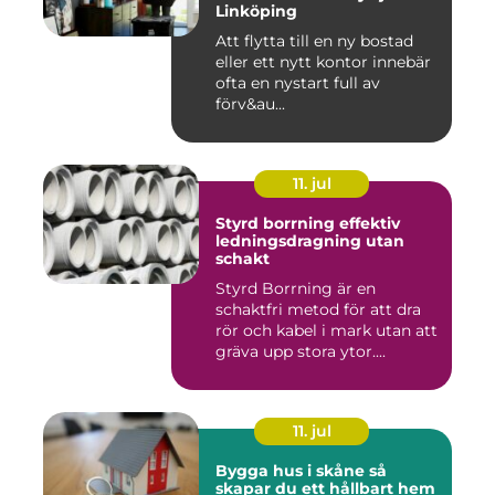
Linköping
Att flytta till en ny bostad
eller ett nytt kontor innebär
ofta en nystart full av
förv&au...
11. jul
Styrd borrning effektiv
ledningsdragning utan
schakt
Styrd Borrning är en
schaktfri metod för att dra
rör och kabel i mark utan att
gräva upp stora ytor....
11. jul
Bygga hus i skåne så
skapar du ett hållbart hem