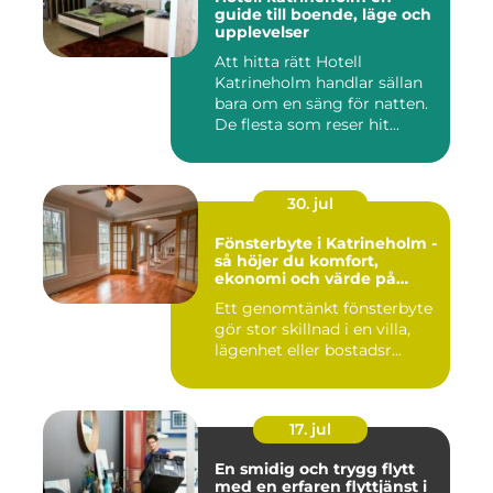
guide till boende, läge och
upplevelser
Att hitta rätt Hotell
Katrineholm handlar sällan
bara om en säng för natten.
De flesta som reser hit...
30. jul
Fönsterbyte i Katrineholm -
så höjer du komfort,
ekonomi och värde på
bostaden
Ett genomtänkt fönsterbyte
gör stor skillnad i en villa,
lägenhet eller bostadsr...
17. jul
En smidig och trygg flytt
med en erfaren flyttjänst i