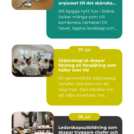
anpassat till det skånska
landskapet
Att bygga nytt hus i Skåne
lockar många som vill
kombinera närheten till
havet, öppna landskap och
S...
07. jul
Säljstrategi så skapar
företag en försäljning som
håller över tid
En genomtänkt Säljstrategi
handlar inte bara om att
sälja mer. Den handlar om
att sälja smartare, me...
05. jul
Ledarskapsutbildning som
skapar tryggare chefer och