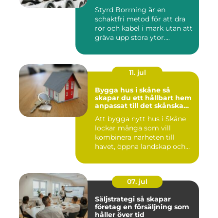
Styrd Borrning är en
schaktfri metod för att dra
rör och kabel i mark utan att
gräva upp stora ytor....
11. jul
Bygga hus i skåne så
skapar du ett hållbart hem
anpassat till det skånska
landskapet
Att bygga nytt hus i Skåne
lockar många som vill
kombinera närheten till
havet, öppna landskap och
S...
07. jul
Säljstrategi så skapar
företag en försäljning som
håller över tid