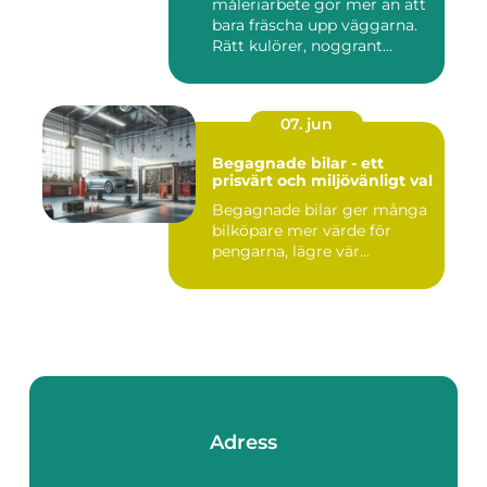
måleriarbete gör mer än att
bara fräscha upp väggarna.
Rätt kulörer, noggrant
förarbe...
07. jun
Begagnade bilar - ett
prisvärt och miljövänligt val
Begagnade bilar ger många
bilköpare mer värde för
pengarna, lägre vär...
Adress