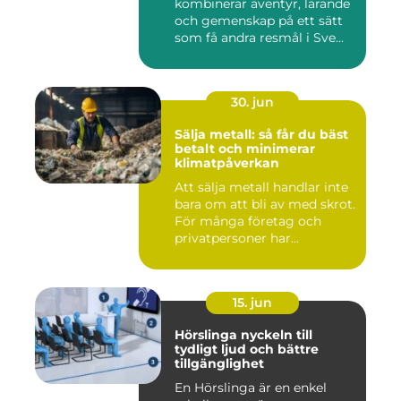
kombinerar äventyr, lärande
och gemenskap på ett sätt
som få andra resmål i Sve...
30. jun
Sälja metall: så får du bäst
betalt och minimerar
klimatpåverkan
Att sälja metall handlar inte
bara om att bli av med skrot.
För många företag och
privatpersoner har...
15. jun
Hörslinga nyckeln till
tydligt ljud och bättre
tillgänglighet
En Hörslinga är en enkel