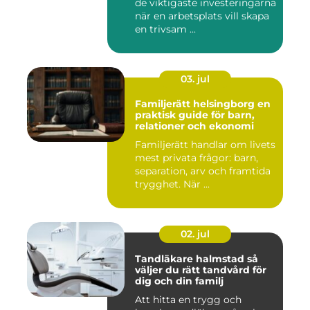
de viktigaste investeringarna
när en arbetsplats vill skapa
en trivsam ...
03. jul
Familjerätt helsingborg en
praktisk guide för barn,
relationer och ekonomi
Familjerätt handlar om livets
mest privata frågor: barn,
separation, arv och framtida
trygghet. När ...
02. jul
Tandläkare halmstad så
väljer du rätt tandvård för
dig och din familj
Att hitta en trygg och