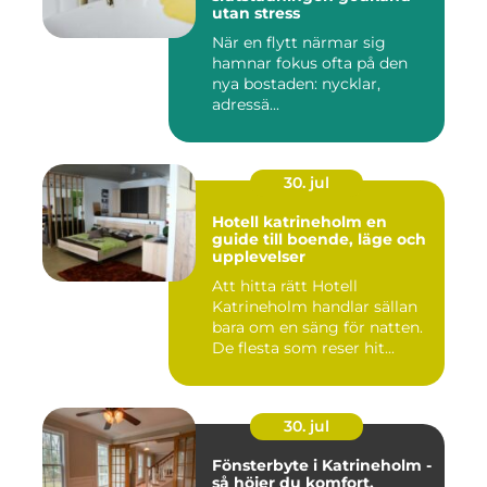
utan stress
När en flytt närmar sig
hamnar fokus ofta på den
nya bostaden: nycklar,
adressä...
30. jul
Hotell katrineholm en
guide till boende, läge och
upplevelser
Att hitta rätt Hotell
Katrineholm handlar sällan
bara om en säng för natten.
De flesta som reser hit...
30. jul
Fönsterbyte i Katrineholm -
så höjer du komfort,