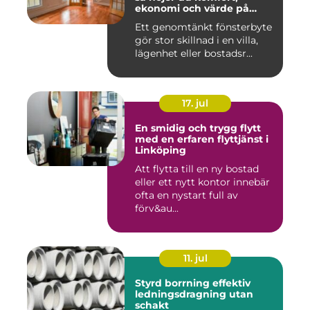
ekonomi och värde på
bostaden
Ett genomtänkt fönsterbyte
gör stor skillnad i en villa,
lägenhet eller bostadsr...
17. jul
En smidig och trygg flytt
med en erfaren flyttjänst i
Linköping
Att flytta till en ny bostad
eller ett nytt kontor innebär
ofta en nystart full av
förv&au...
11. jul
Styrd borrning effektiv
ledningsdragning utan
schakt