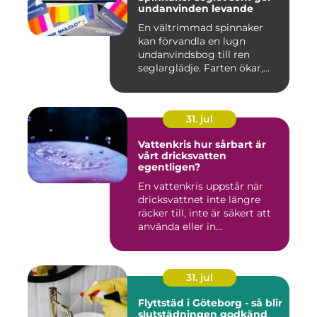
undanvinden levande
En vältrimmad spinnaker
kan förvandla en lugn
undanvindsbog till ren
seglarglädje. Farten ökar,
båte...
31. jul
Vattenkris hur sårbart är
vårt dricksvatten
egentligen?
En vattenkris uppstår när
dricksvattnet inte längre
räcker till, inte är säkert att
använda eller in...
31. jul
Flyttstäd i Göteborg - så blir
slutstädningen godkänd