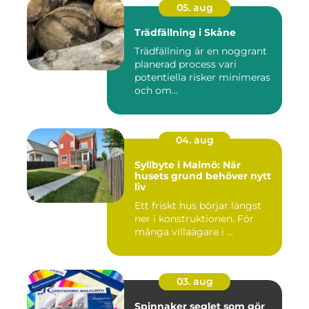
05. aug
Trädfällning i Skåne
Trädfällning är en noggrant
planerad process vari
potentiella risker minimeras
och om...
04. aug
Syllbyte i Malmö: När
husets grund behöver nytt
liv
Ett friskt hus börjar längst
ner i konstruktionen. För
många villaägare i ...
03. aug
Spinnaker seglet som gör