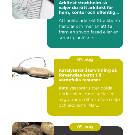
Arkitekt stockholm så
väljer du rätt arkitekt för
hem, kontor och offentlig
miljö
Att anlita arkitekt Stockholm
handlar om mer än att ta
fram en snygg fasad eller en
smart planlösnin...
07. aug
Katalysator återvinning så
förvandlas skrot till
värdefulla resurser
Katalysatorer sitter dolda
under bilen, men spelar en
avgörande roll för både miljö
och ekonomi. När...
05. aug