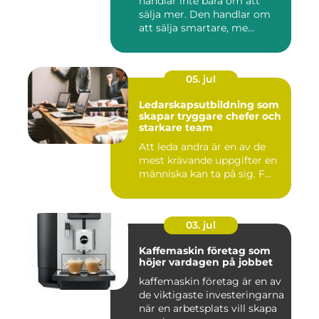
handlar inte bara om att
sälja mer. Den handlar om
att sälja smartare, me...
05. jul
Ledarskapsutbildning som
skapar tryggare chefer och
starkare team
Att leda andra är en av de
mest krävande uppgifter en
människa kan ta på sig. F...
03. jul
Kaffemaskin företag som
höjer vardagen på jobbet
kaffemaskin företag är en av
de viktigaste investeringarna
när en arbetsplats vill skapa