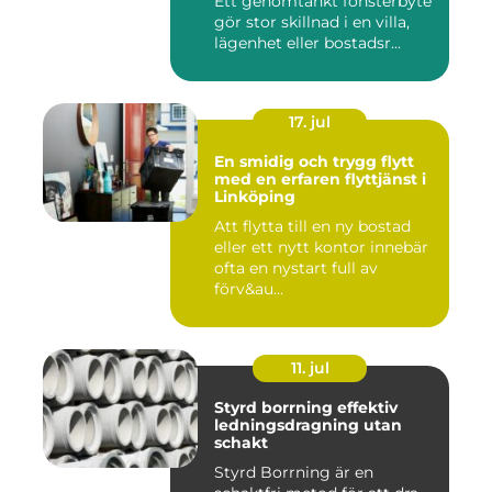
Ett genomtänkt fönsterbyte
gör stor skillnad i en villa,
lägenhet eller bostadsr...
17. jul
En smidig och trygg flytt
med en erfaren flyttjänst i
Linköping
Att flytta till en ny bostad
eller ett nytt kontor innebär
ofta en nystart full av
förv&au...
11. jul
Styrd borrning effektiv
ledningsdragning utan
schakt
Styrd Borrning är en