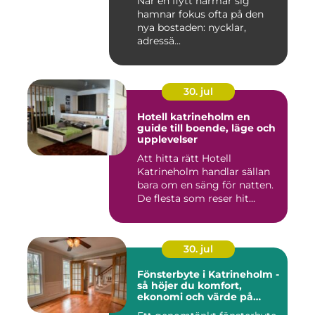
När en flytt närmar sig
hamnar fokus ofta på den
nya bostaden: nycklar,
adressä...
30. jul
Hotell katrineholm en
guide till boende, läge och
upplevelser
Att hitta rätt Hotell
Katrineholm handlar sällan
bara om en säng för natten.
De flesta som reser hit...
30. jul
Fönsterbyte i Katrineholm -
så höjer du komfort,
ekonomi och värde på
bostaden