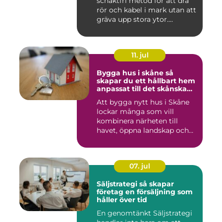
schaktfri metod för att dra
rör och kabel i mark utan att
gräva upp stora ytor....
11. jul
Bygga hus i skåne så
skapar du ett hållbart hem
anpassat till det skånska
landskapet
Att bygga nytt hus i Skåne
lockar många som vill
kombinera närheten till
havet, öppna landskap och
S...
07. jul
Säljstrategi så skapar
företag en försäljning som
håller över tid
En genomtänkt Säljstrategi