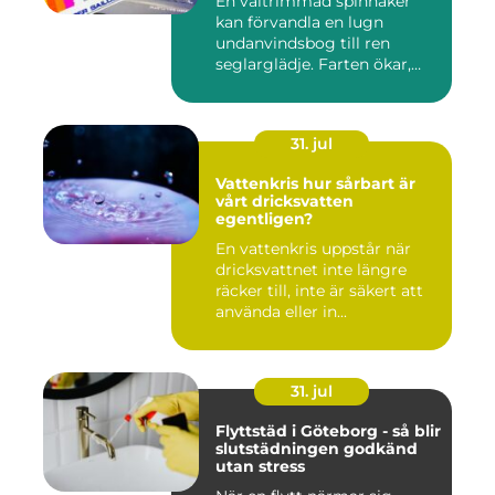
En vältrimmad spinnaker
kan förvandla en lugn
undanvindsbog till ren
seglarglädje. Farten ökar,
båte...
31. jul
Vattenkris hur sårbart är
vårt dricksvatten
egentligen?
En vattenkris uppstår när
dricksvattnet inte längre
räcker till, inte är säkert att
använda eller in...
31. jul
Flyttstäd i Göteborg - så blir
slutstädningen godkänd
utan stress