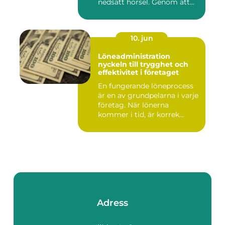
nedsatt hörsel. Genom att...
10. jun
Löneadministration
nyckeln till trygghet och
effektivitet i företaget
En fungerande löneprocess
är en av grundpelarna i varje
företag. När lönerna
kommer i tid, är korrek...
Adress