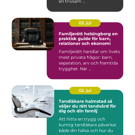
en trivsam ...
03. jul
Familjerätt helsingborg en
praktisk guide för barn,
relationer och ekonomi
Familjerätt handlar om livets
mest privata frågor: barn,
separation, arv och framtida
trygghet. När ...
02. jul
Tandläkare halmstad så
väljer du rätt tandvård för
dig och din familj
Att hitta en trygg och
kunnig tandläkare påverkar
både din hälsa och hur du