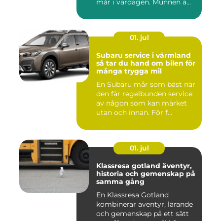
mår i vardagen. Munnen ä...
01. jul
Subaru service i värmland
så tar du hand om bilen för
många trygga mil
En Subaru mår som bäst när
den får regelbunden service
av någon som kan märket
utan och innan. För f...
01. jul
Klassresa gotland äventyr,
historia och gemenskap på
samma gång
En Klassresa Gotland
kombinerar äventyr, lärande
och gemenskap på ett sätt