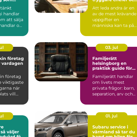
r tid
starkare team
tänkt
Att leda andra är en
gi handlar
av de mest krävande
om att sälja
uppgifter en
handlar om
människa kan ta på
smartare,
sig. F...
ul
03. jul
in företag
Familjerätt
r vardagen
helsingborg en
praktisk guide för
barn, relationer och
in företag
Familjerätt handlar
ekonomi
e viktigaste
om livets mest
ngarna när
privata frågor: barn,
ats vill
separation, arv och
rivsam ...
framtida trygghet.
När ...
ul
01. jul
re
Subaru service i
r
värmland så tar du
andvård för
hand om bilen för