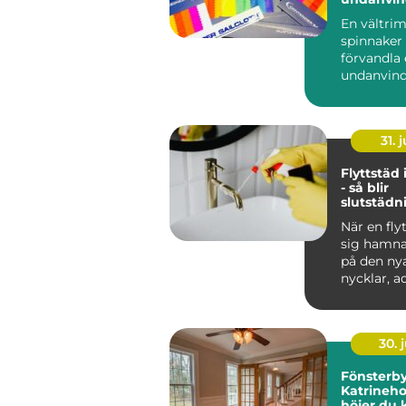
levande
En vältr
spinnaker
förvandla
undanvind
ren seglar
Farten ökar
31. j
Flyttstäd
- så blir
slutstädn
godkänd u
När en fly
sig hamna
på den ny
nycklar, ad
30. j
Fönsterby
Katrineho
höjer du 