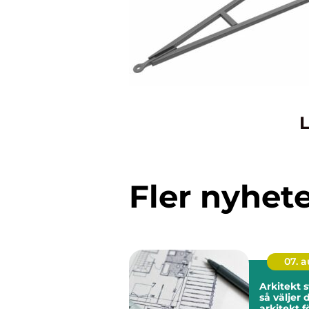
L
Fler nyhet
07. 
Arkitekt 
så väljer 
arkitekt 