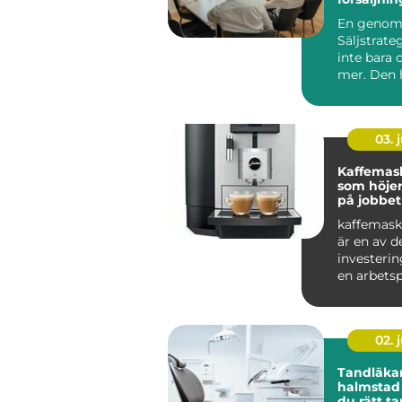
håller öve
En genom
Säljstrate
inte bara 
mer. Den 
att sälja 
me...
03. j
Kaffemask
som höje
på jobbet
kaffemask
är en av d
investeri
en arbetspl
skapa en t
02. j
Tandläka
halmstad så välje
du rätt t