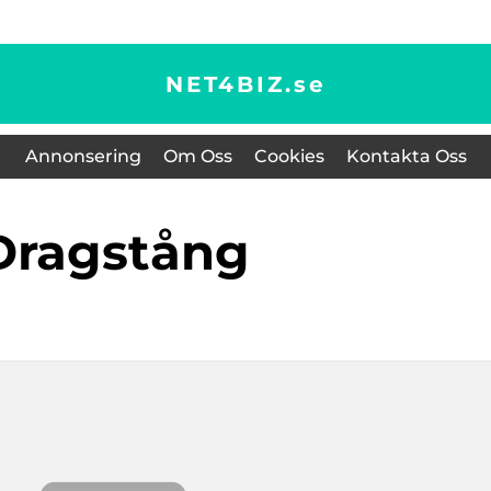
NET4BIZ.
se
Annonsering
Om Oss
Cookies
Kontakta Oss
dragstång