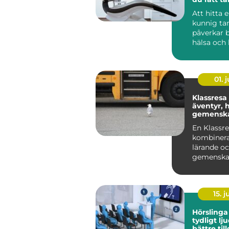
dig och di
Att hitta 
kunnig ta
påverkar 
hälsa och
i vardage
ä...
01. j
Klassresa
äventyr, h
gemensk
samma g
En Klassr
kombinera
lärande o
gemenskap
sätt som f
resmål i Sv
15. j
Hörslinga nyckeln til
tydligt lj
bättre til