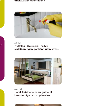
dricksvatten egentligen?
31. jul
är
Flyttstäd i Göteborg - så blir
slutstädningen godkänd utan stress
30. jul
Hotell katrineholm en guide till
boende, läge och upplevelser