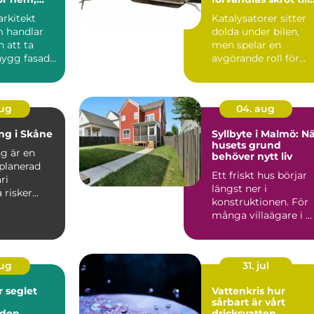
h offentlig
värdefulla resurser
arkitekt
Katalysatorer sitter
 handlar
dolda under bilen,
 att ta
men spelar en
nygg fasad
avgörande roll för
mart
både miljö och
..
ekonomi. När...
aug
04. aug
ing i Skåne
Syllbyte i Malmö: N
husets grund
ng är en
behöver nytt liv
planerad
Ett friskt hus börjar
ri
längst ner i
a risker
konstruktionen. För
 och om...
många villaägare i ...
aug
31. jul
et
Vattenkris hur
sårbart är vårt
nden
dricksvatten