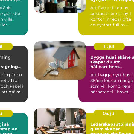
och värde
mtänkt
Att flytta till en ny
den
e gör stor
bostad eller ett nytt
n villa,
kontor innebär ofta
ller
en nystart full av
förv&au...
ul
11. jul
rning
Bygga hus i skåne så
skapar du ett
dragning
hållbart hem
kt
anpassat till det
rning är en
Att bygga nytt hus i
skånska landskape
metod för
Skåne lockar många
 och kabel i
som vill kombinera
 att gräva
närheten till havet,
tor....
öppna landskap och
S...
ul
05. jul
 så
Ledarskapsutbildni
retag en
g som skapar
ng som
tryggare chefer och