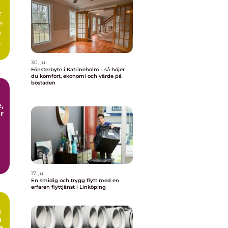
r
e
e
a
30. jul
Fönsterbyte i Katrineholm - så höjer
du komfort, ekonomi och värde på
bostaden
,
r
17. jul
En smidig och trygg flytt med en
erfaren flyttjänst i Linköping
g
n
g