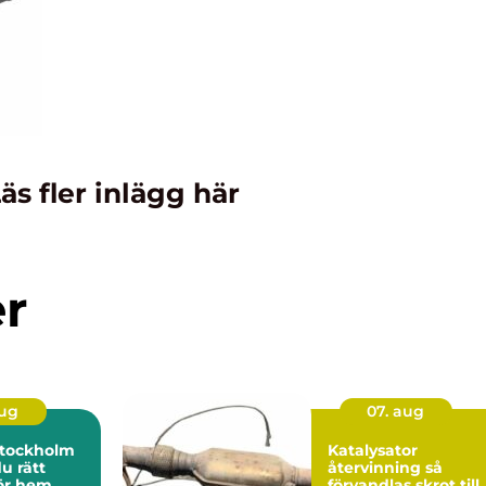
äs fler inlägg här
er
aug
07. aug
stockholm
Katalysator
du rätt
återvinning så
för hem,
förvandlas skrot till