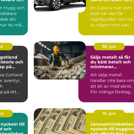
n familj
många trygga mil
en trygg och
En Subaru mår som
ndläkare
bäst när den får
både din
regelbunden service
 hur du mår
av någon som kan
n. Munnen
märket utan och
innan. För f...
ul
30. jun
 gotland
Sälja metall: så får
istoria och
du bäst betalt och
ap på
minimerar
ång
klimatpåverkan
esa Gotland
Att sälja metall
r äventyr,
handlar inte bara om
ch
att bli av med skrot.
 på ett
För många företag
å andra
och privatpersoner
e...
har...
un
10. jun
l
Löneadministration
ud och
nyckeln till trygghe
lgänglighet
och effektivitet i