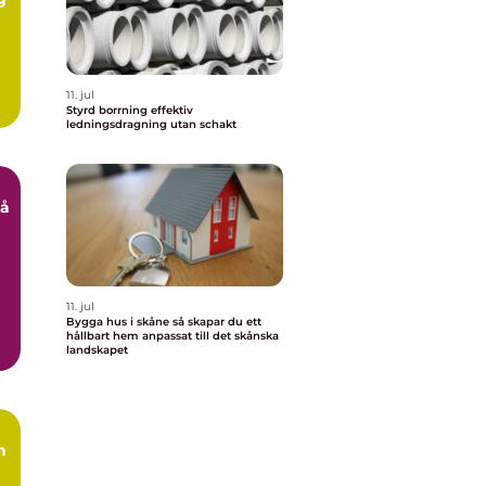
11. jul
Styrd borrning effektiv
ledningsdragning utan schakt
t
11. jul
Bygga hus i skåne så skapar du ett
hållbart hem anpassat till det skånska
landskapet
n