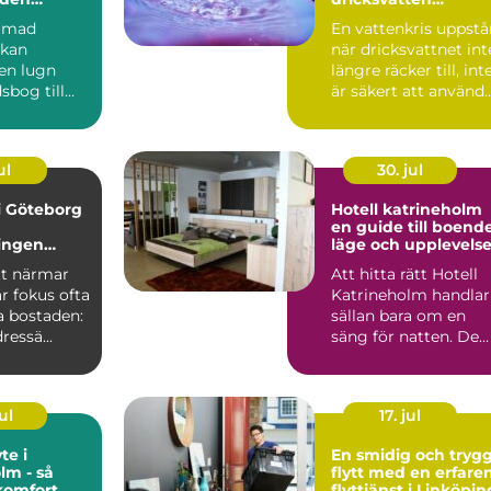
egentligen?
immad
En vattenkris uppstå
 kan
när dricksvattnet int
 en lugn
längre räcker till, int
sbog till
är säkert att använd
glädje.
eller in...
, båte...
ul
30. jul
 i Göteborg
Hotell katrineholm
en guide till boende
ingen
läge och upplevelse
tan stress
tt närmar
Att hitta rätt Hotell
r fokus ofta
Katrineholm handlar
a bostaden:
sällan bara om en
ressä...
säng för natten. De
flesta som reser hit...
ul
17. jul
te i
En smidig och tryg
lm - så
flytt med en erfare
komfort,
flyttjänst i Linköpin