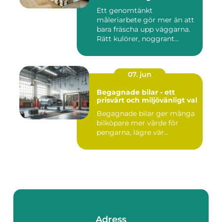
Ett genomtänkt
måleriarbete gör mer än att
bara fräscha upp väggarna.
Rätt kulörer, noggrant
förarbe...
07. jun
Begagnade bilar - ett
prisvärt och miljövänligt val
Begagnade bilar ger många
bilköpare mer värde för
pengarna, lägre vär...
Adress