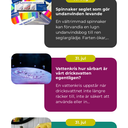
Spinnaker seglet som gör
undanvinden levande
En vältrimmad spinnaker
kan förvandla en lugn
undanvindsbog till ren
seglarglädje. Farten ökar,
båte...
31. jul
Vattenkris hur sårbart är
vårt dricksvatten
egentligen?
En vattenkris uppstår när
dricksvattnet inte längre
räcker till, inte är säkert att
använda eller in...
31. jul