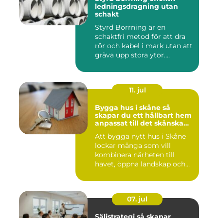
ledningsdragning utan
schakt
Styrd Borrning är en
schaktfri metod för att dra
rör och kabel i mark utan att
gräva upp stora ytor....
11. jul
Bygga hus i skåne så
skapar du ett hållbart hem
anpassat till det skånska
landskapet
Att bygga nytt hus i Skåne
lockar många som vill
kombinera närheten till
havet, öppna landskap och
S...
07. jul
Säljstrategi så skapar