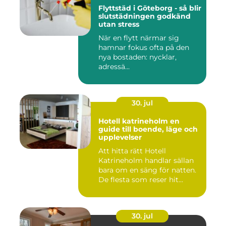
Flyttstäd i Göteborg - så blir
slutstädningen godkänd
utan stress
När en flytt närmar sig
hamnar fokus ofta på den
nya bostaden: nycklar,
adressä...
30. jul
Hotell katrineholm en
guide till boende, läge och
upplevelser
Att hitta rätt Hotell
Katrineholm handlar sällan
bara om en säng för natten.
De flesta som reser hit...
30. jul