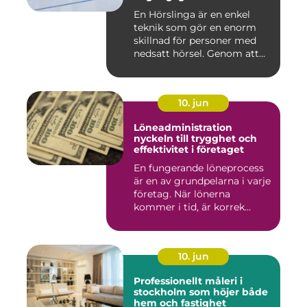
En Hörslinga är en enkel
teknik som gör en enorm
skillnad för personer med
nedsatt hörsel. Genom att...
10. jun
Löneadministration
nyckeln till trygghet och
effektivitet i företaget
En fungerande löneprocess
är en av grundpelarna i varje
företag. När lönerna
kommer i tid, är korrek...
10. jun
Professionellt måleri i
stockholm som höjer både
hem och fastighet