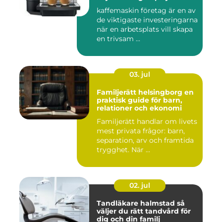
kaffemaskin företag är en av
de viktigaste investeringarna
när en arbetsplats vill skapa
en trivsam ...
03. jul
Familjerätt helsingborg en
praktisk guide för barn,
relationer och ekonomi
Familjerätt handlar om livets
mest privata frågor: barn,
separation, arv och framtida
trygghet. När ...
02. jul
Tandläkare halmstad så
väljer du rätt tandvård för
dig och din familj