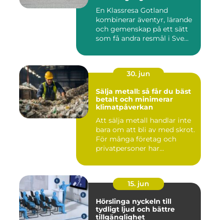
En Klassresa Gotland
kombinerar äventyr, lärande
och gemenskap på ett sätt
som få andra resmål i Sve...
30. jun
Sälja metall: så får du bäst
betalt och minimerar
klimatpåverkan
Att sälja metall handlar inte
bara om att bli av med skrot.
För många företag och
privatpersoner har...
15. jun
Hörslinga nyckeln till
tydligt ljud och bättre
tillgänglighet