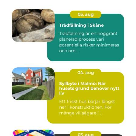
05. aug
Trädfällning i Skåne
Trädfällning är en noggrant
planerad process vari
potentiella risker minimeras
och om...
04. aug
Syllbyte i Malmö: När
husets grund behöver nytt
liv
Ett friskt hus börjar längst
ner i konstruktionen. För
många villaägare i ...
03. aug