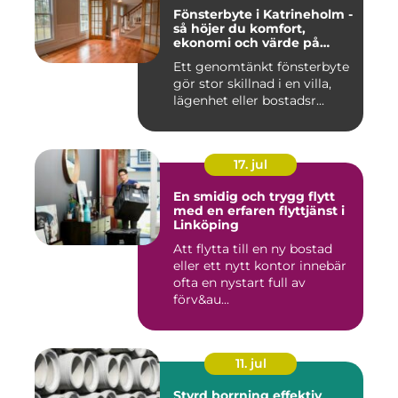
Fönsterbyte i Katrineholm -
så höjer du komfort,
ekonomi och värde på
bostaden
Ett genomtänkt fönsterbyte
gör stor skillnad i en villa,
lägenhet eller bostadsr...
17. jul
En smidig och trygg flytt
med en erfaren flyttjänst i
Linköping
Att flytta till en ny bostad
eller ett nytt kontor innebär
ofta en nystart full av
förv&au...
11. jul
Styrd borrning effektiv