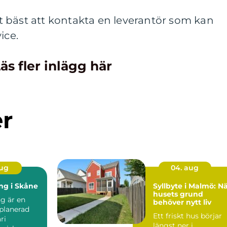
 bäst att kontakta en leverantör som kan
ice.
äs fler inlägg här
er
aug
04. aug
ing i Skåne
Syllbyte i Malmö: N
husets grund
ng är en
behöver nytt liv
planerad
Ett friskt hus börjar
ri
längst ner i