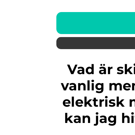
Vad är skillnaden mellan en
vanlig m
elektris
kan jag h