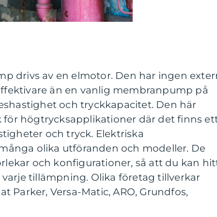
p drivs av en elmotor. Den har ingen exter
 effektivare än en vanlig membranpump på
eshastighet och tryckkapacitet. Den här
 för högtrycksapplikationer där det finns et
igheter och tryck. Elektriska
ånga olika utföranden och modeller. De
rlekar och konfigurationer, så att du kan hit
arje tillämpning. Olika företag tillverkar
t Parker, Versa-Matic, ARO, Grundfos,