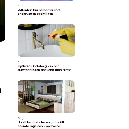
31. jul
Vattenkris hur sårbart är vårt
dricksvatten egentligen?
31. jul
Flyttstäd i Göteborg - så blir
slutstädningen godkänd utan stress
n
30. jul
Hotell katrineholm en guide till
boende, läge och upplevelser