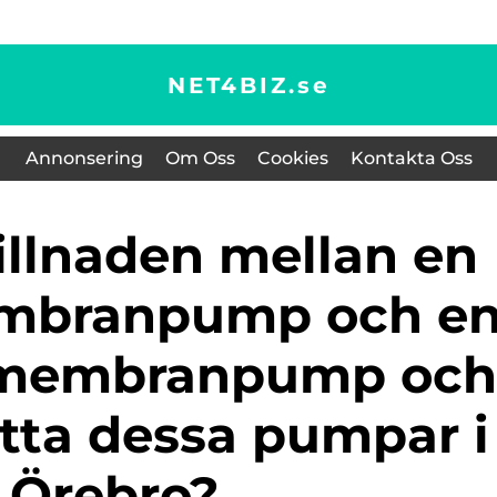
NET4BIZ.
se
Annonsering
Om Oss
Cookies
Kontakta Oss
embranpump och e
k membranpump och
itta dessa pumpar i
Örebro?