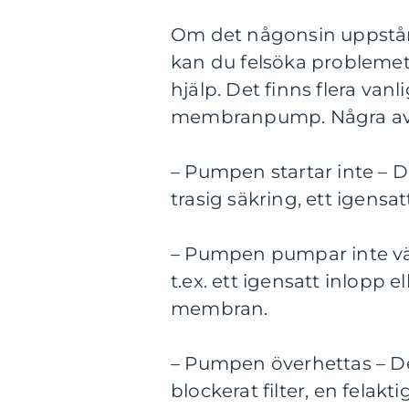
Om det någonsin uppstå
kan du felsöka problemet 
hjälp. Det finns flera vanl
membranpump. Några av 
– Pumpen startar inte – De
trasig säkring, ett igensatt
– Pumpen pumpar inte väts
t.ex. ett igensatt inlopp el
membran.
– Pumpen överhettas – Dett
blockerat filter, en felakti