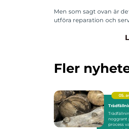
Men som sagt ovan är det
utföra reparation och serv
L
Fler nyhet
05. 
Trädfälln
Trädfällni
noggrant 
process va