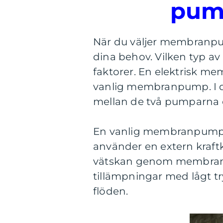
pump
När du väljer membranpump
dina behov. Vilken typ av 
faktorer. En elektrisk m
vanlig membranpump. I d
mellan de två pumparna oc
En vanlig membranpump dri
använder en extern kraftkä
vätskan genom membranet
tillämpningar med lågt tr
flöden.