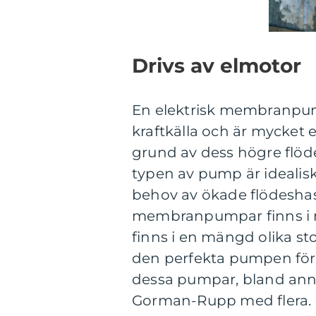
Drivs av elmotor
En elektrisk membranpum
kraftkälla och är mycket
grund av dess högre flöd
typen av pump är idealisk
behov av ökade flödeshast
membranpumpar finns i m
finns i en mängd olika sto
den perfekta pumpen för v
dessa pumpar, bland anna
Gorman-Rupp med flera.