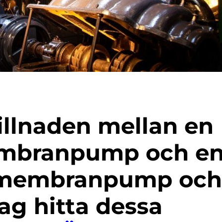
embranpump och e
k membranpump och
ag hitta dessa