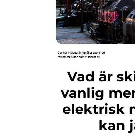
Vad är skillnaden mellan en
vanlig m
elektris
kan j