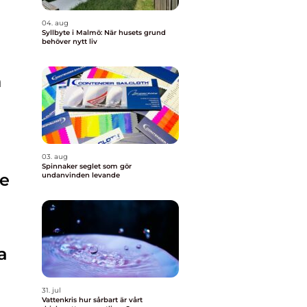
04. aug
Syllbyte i Malmö: När husets grund
behöver nytt liv
h
03. aug
Spinnaker seglet som gör
re
undanvinden levande
a
31. jul
Vattenkris hur sårbart är vårt