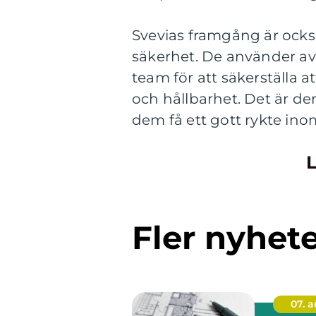
Svevias framgång är också 
säkerhet. De använder av
team för att säkerställa 
och hållbarhet. Det är de
dem få ett gott rykte ino
L
Fler nyhet
07. 