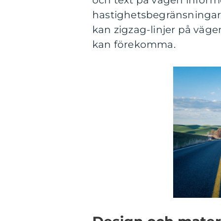
och text på vägen informe
hastighetsbegränsningar, 
kan zigzag-linjer på väge
kan förekomma.