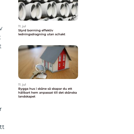
11. jul
v
Styrd borrning effektiv
ledningsdragning utan schakt
t
t
11. jul
Bygga hus i skåne så skapar du ett
hållbart hem anpassat till det skånska
landskapet
r
tt