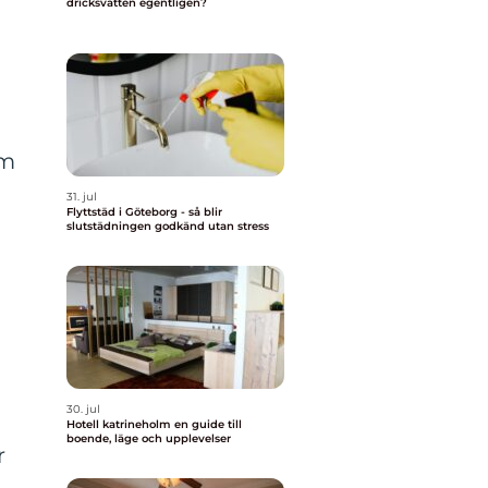
dricksvatten egentligen?
om
31. jul
Flyttstäd i Göteborg - så blir
slutstädningen godkänd utan stress
30. jul
Hotell katrineholm en guide till
boende, läge och upplevelser
r