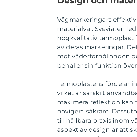
Design och materi
Vägmarkeringars effektivit
materialval. Svevia, en l
högkvalitativ termoplast f
av deras markeringar. Det
mot väderförhållanden och
behåller sin funktion över 
Termoplastens fördelar ink
vilket är särskilt användba
maximera reflektion kan f
navigera säkrare. Dessutom
till hållbara praxis inom
aspekt av design är att s