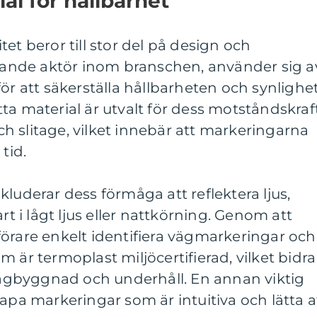
al för hållbarhet
et beror till stor del på design och
edande aktör inom branschen, använder sig a
ör att säkerställa hållbarheten och synlighe
ta material är utvalt för dess motståndskraf
 slitage, vilket innebär att markeringarna
tid.
luderar dess förmåga att reflektera ljus,
rt i lågt ljus eller nattkörning. Genom att
örare enkelt identifiera vägmarkeringar och
 är termoplast miljöcertifierad, vilket bidra
 vägbyggnad och underhåll. En annan viktig
kapa markeringar som är intuitiva och lätta a