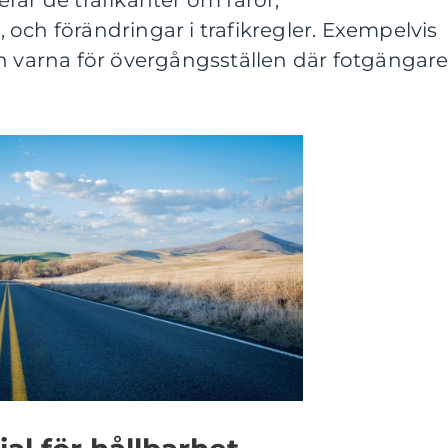
rar de trafikanter om faror,
och förändringar i trafikregler. Exempelvis
n varna för övergångsställen där fotgängar