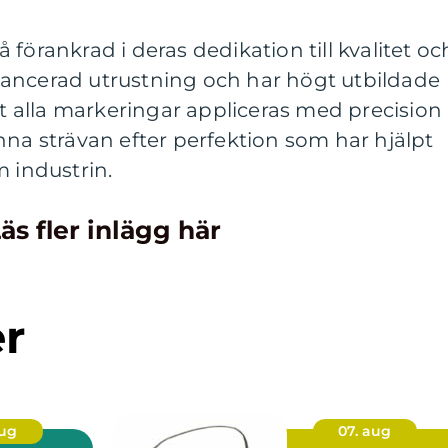
förankrad i deras dedikation till kvalitet oc
ancerad utrustning och har högt utbildade
att alla markeringar appliceras med precision
nna strävan efter perfektion som har hjälpt
m industrin.
äs fler inlägg här
er
aug
07. aug