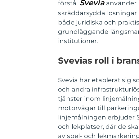
Svevia
förstå.
använder 
skräddarsydda lösningar fö
både juridiska och praktis
grundläggande längsmarke
institutioner.
Svevias roll i bra
Svevia har etablerat sig 
och andra infrastrukturlö
tjänster inom linjemålnin
motorvägar till parkeringa
linjemålningen erbjuder S
och lekplatser, där de s
av spel- och lekmarkering