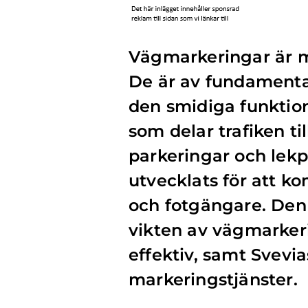
Vägmarkeringar är me
De är av fundamental
den smidiga funktion
som delar trafiken t
parkeringar och lekp
utvecklats för att k
och fotgängare. Den h
vikten av vägmarker
effektiv, samt Svevias
markeringstjänster.