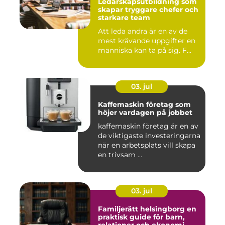
Ledarskapsutbildning som
skapar tryggare chefer och
starkare team
Att leda andra är en av de
mest krävande uppgifter en
människa kan ta på sig. F...
03. jul
Kaffemaskin företag som
höjer vardagen på jobbet
kaffemaskin företag är en av
de viktigaste investeringarna
när en arbetsplats vill skapa
en trivsam ...
03. jul
Familjerätt helsingborg en
praktisk guide för barn,