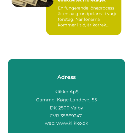
effektivitet i företaget
En fungerande löneprocess
är en av grundpelarna i varje
företag. När lönerna
kommer i tid, är korrek...
Adress
web:
www.klikko.dk