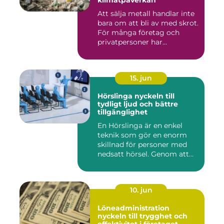
klimatpåverkan
Att sälja metall handlar inte
bara om att bli av med skrot.
För många företag och
privatpersoner har...
15. jun
Hörslinga nyckeln till
tydligt ljud och bättre
tillgänglighet
En Hörslinga är en enkel
teknik som gör en enorm
skillnad för personer med
nedsatt hörsel. Genom att...
10. jun
Löneadministration
nyckeln till trygghet och