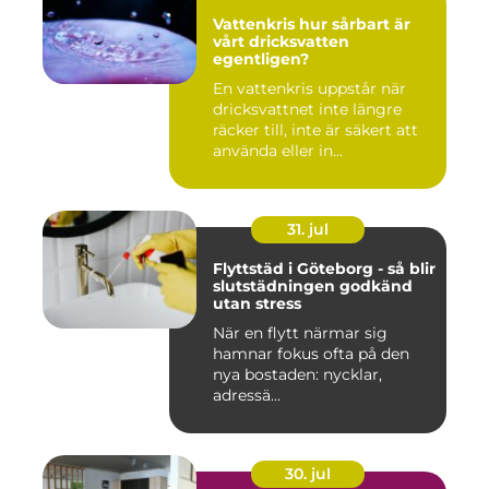
Vattenkris hur sårbart är
vårt dricksvatten
egentligen?
En vattenkris uppstår när
dricksvattnet inte längre
räcker till, inte är säkert att
använda eller in...
31. jul
Flyttstäd i Göteborg - så blir
slutstädningen godkänd
utan stress
När en flytt närmar sig
hamnar fokus ofta på den
nya bostaden: nycklar,
adressä...
30. jul