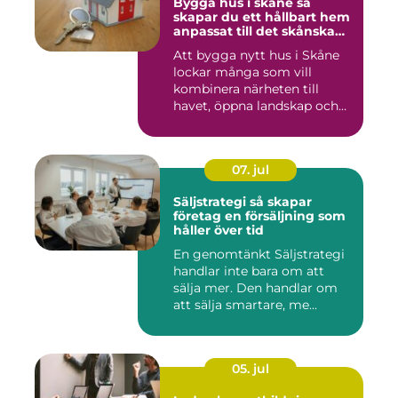
Bygga hus i skåne så
skapar du ett hållbart hem
anpassat till det skånska
landskapet
Att bygga nytt hus i Skåne
lockar många som vill
kombinera närheten till
havet, öppna landskap och
S...
07. jul
Säljstrategi så skapar
företag en försäljning som
håller över tid
En genomtänkt Säljstrategi
handlar inte bara om att
sälja mer. Den handlar om
att sälja smartare, me...
05. jul