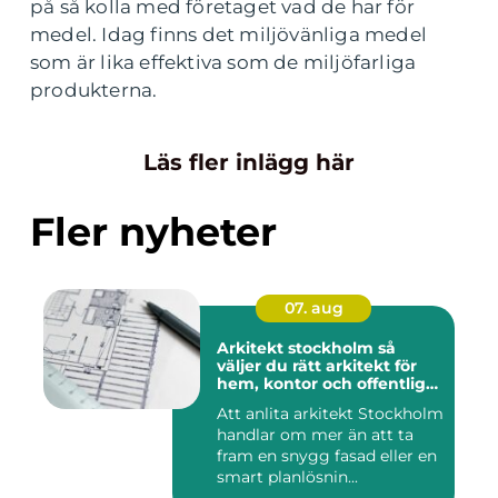
på så kolla med företaget vad de har för
medel. Idag finns det miljövänliga medel
som är lika effektiva som de miljöfarliga
produkterna.
Läs fler inlägg här
Fler nyheter
07. aug
Arkitekt stockholm så
väljer du rätt arkitekt för
hem, kontor och offentlig
miljö
Att anlita arkitekt Stockholm
handlar om mer än att ta
fram en snygg fasad eller en
smart planlösnin...