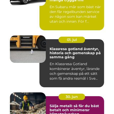
många trygga mil
En Subaru mår som bäst när
den får regelbunden service
av någon som kan märket
utan och innan. För f...
01. jul
Klassresa gotland äventyr,
historia och gemenskap på
samma gång
En Klassresa Gotland
kombinerar äventyr, lärande
och gemenskap på ett sätt
som få andra resmål i Sve...
30. jun
Sälja metall: så får du bäst
betalt och minimerar