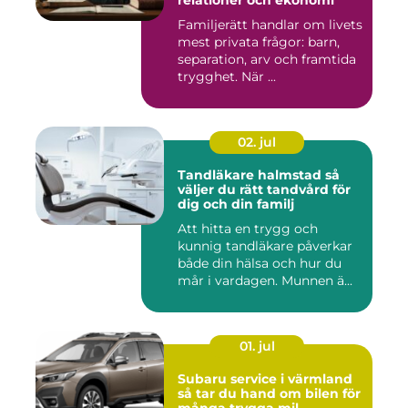
relationer och ekonomi
Familjerätt handlar om livets
mest privata frågor: barn,
separation, arv och framtida
trygghet. När ...
02. jul
Tandläkare halmstad så
väljer du rätt tandvård för
dig och din familj
Att hitta en trygg och
kunnig tandläkare påverkar
både din hälsa och hur du
mår i vardagen. Munnen ä...
01. jul
Subaru service i värmland
så tar du hand om bilen för