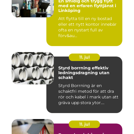
En smidig och trygg flytt
med en erfaren flyttjänst i
Linköping
Att flytta till en ny bostad
eller ett nytt kontor innebär
ofta en nystart full av
förv&au...
11. jul
Styrd borrning effektiv
ledningsdragning utan
schakt
Styrd Borrning är en
schaktfri metod för att dra
rör och kabel i mark utan att
gräva upp stora ytor....
11. jul