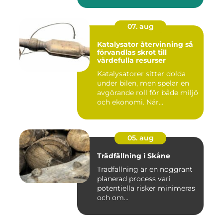
07. aug
Katalysator återvinning så
förvandlas skrot till
värdefulla resurser
Katalysatorer sitter dolda
under bilen, men spelar en
avgörande roll för både miljö
och ekonomi. När...
05. aug
Trädfällning i Skåne
Trädfällning är en noggrant
planerad process vari
potentiella risker minimeras
och om...