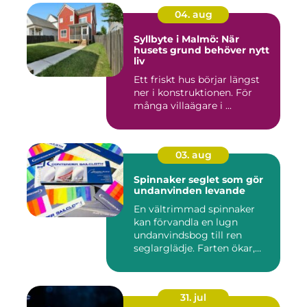
04. aug
Syllbyte i Malmö: När
husets grund behöver nytt
liv
Ett friskt hus börjar längst
ner i konstruktionen. För
många villaägare i ...
03. aug
Spinnaker seglet som gör
undanvinden levande
En vältrimmad spinnaker
kan förvandla en lugn
undanvindsbog till ren
seglarglädje. Farten ökar,
båte...
31. jul