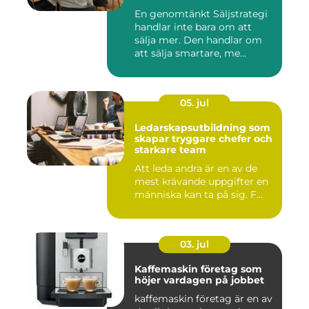
En genomtänkt Säljstrategi
handlar inte bara om att
sälja mer. Den handlar om
att sälja smartare, me...
05. jul
Ledarskapsutbildning som
skapar tryggare chefer och
starkare team
Att leda andra är en av de
mest krävande uppgifter en
människa kan ta på sig. F...
03. jul
Kaffemaskin företag som
höjer vardagen på jobbet
kaffemaskin företag är en av