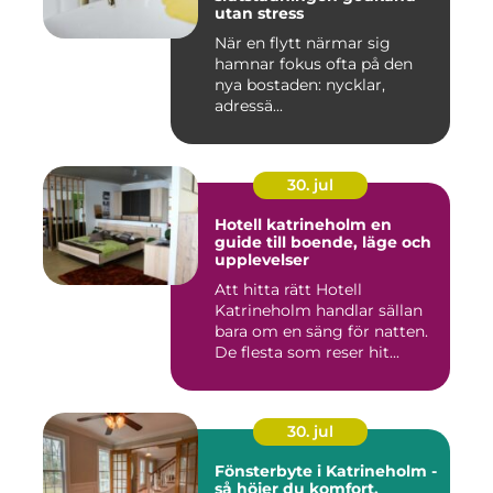
utan stress
När en flytt närmar sig
hamnar fokus ofta på den
nya bostaden: nycklar,
adressä...
30. jul
Hotell katrineholm en
guide till boende, läge och
upplevelser
Att hitta rätt Hotell
Katrineholm handlar sällan
bara om en säng för natten.
De flesta som reser hit...
30. jul
Fönsterbyte i Katrineholm -
så höjer du komfort,