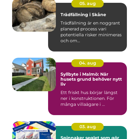
05. aug
Trädfällning i Skåne
Trädfällning är en noggrant
planerad process vari
potentiella risker minimeras
och om...
04. aug
Syllbyte i Malmö: När
husets grund behöver nytt
liv
Ett friskt hus börjar längst
ner i konstruktionen. För
många villaägare i ...
03. aug
Spinnaker seglet som gör