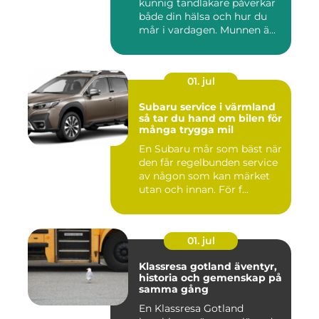
kunnig tandläkare påverkar
både din hälsa och hur du
mår i vardagen. Munnen ä...
01. jul
Subaru service i värmland
så tar du hand om bilen för
många trygga mil
En Subaru mår som bäst när
den får regelbunden service
av någon som kan märket
utan och innan. För f...
01. jul
Klassresa gotland äventyr,
historia och gemenskap på
samma gång
En Klassresa Gotland