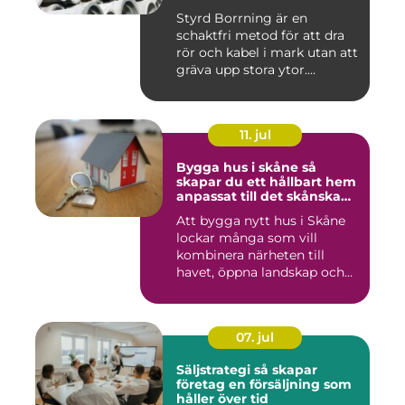
Styrd Borrning är en
schaktfri metod för att dra
rör och kabel i mark utan att
gräva upp stora ytor....
11. jul
Bygga hus i skåne så
skapar du ett hållbart hem
anpassat till det skånska
landskapet
Att bygga nytt hus i Skåne
lockar många som vill
kombinera närheten till
havet, öppna landskap och
S...
07. jul
Säljstrategi så skapar
företag en försäljning som
håller över tid