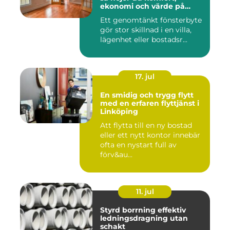
ekonomi och värde på
bostaden
Ett genomtänkt fönsterbyte
gör stor skillnad i en villa,
lägenhet eller bostadsr...
17. jul
En smidig och trygg flytt
med en erfaren flyttjänst i
Linköping
Att flytta till en ny bostad
eller ett nytt kontor innebär
ofta en nystart full av
förv&au...
11. jul
Styrd borrning effektiv
ledningsdragning utan
schakt