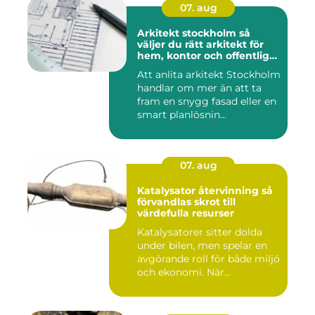
07. aug
Arkitekt stockholm så
väljer du rätt arkitekt för
hem, kontor och offentlig
miljö
Att anlita arkitekt Stockholm
handlar om mer än att ta
fram en snygg fasad eller en
smart planlösnin...
07. aug
Katalysator återvinning så
förvandlas skrot till
värdefulla resurser
Katalysatorer sitter dolda
under bilen, men spelar en
avgörande roll för både miljö
och ekonomi. När...