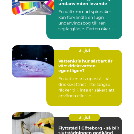
undanvinden levande
En vältrimmad spinnaker
kan förvandla en lugn
undanvindsbog till ren
seglarglädje. Farten ökar,
båte...
31. jul
Vattenkris hur sårbart är
vårt dricksvatten
egentligen?
En vattenkris uppstår när
dricksvattnet inte längre
räcker till, inte är säkert att
använda eller in...
31. jul
Flyttstäd i Göteborg - så blir
slutstädningen godkänd