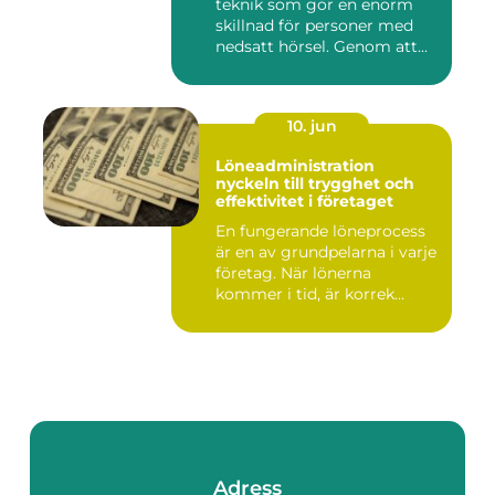
teknik som gör en enorm
skillnad för personer med
nedsatt hörsel. Genom att...
10. jun
Löneadministration
nyckeln till trygghet och
effektivitet i företaget
En fungerande löneprocess
är en av grundpelarna i varje
företag. När lönerna
kommer i tid, är korrek...
Adress