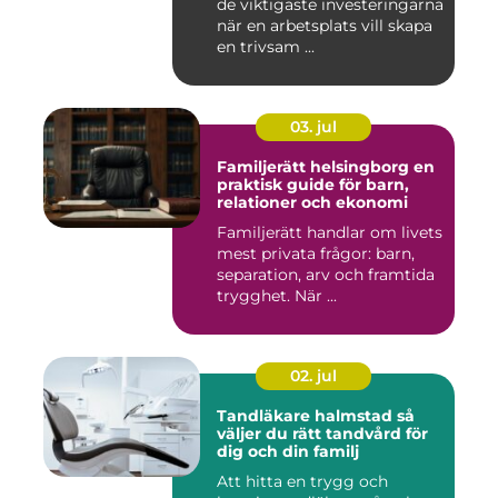
de viktigaste investeringarna
när en arbetsplats vill skapa
en trivsam ...
03. jul
Familjerätt helsingborg en
praktisk guide för barn,
relationer och ekonomi
Familjerätt handlar om livets
mest privata frågor: barn,
separation, arv och framtida
trygghet. När ...
02. jul
Tandläkare halmstad så
väljer du rätt tandvård för
dig och din familj
Att hitta en trygg och