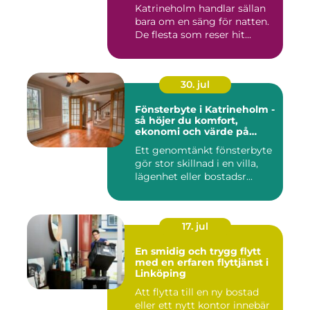
Katrineholm handlar sällan
bara om en säng för natten.
De flesta som reser hit...
30. jul
Fönsterbyte i Katrineholm -
så höjer du komfort,
ekonomi och värde på
bostaden
Ett genomtänkt fönsterbyte
gör stor skillnad i en villa,
lägenhet eller bostadsr...
17. jul
En smidig och trygg flytt
med en erfaren flyttjänst i
Linköping
Att flytta till en ny bostad
eller ett nytt kontor innebär