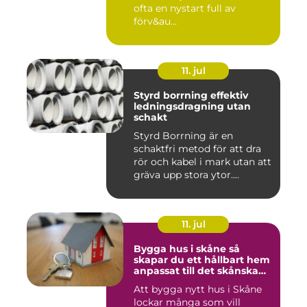
ofta en nystart full av
förv&au...
11. jul
Styrd borrning effektiv
ledningsdragning utan
schakt
Styrd Borrning är en
schaktfri metod för att dra
rör och kabel i mark utan att
gräva upp stora ytor....
11. jul
Bygga hus i skåne så
skapar du ett hållbart hem
anpassat till det skånska
landskapet
Att bygga nytt hus i Skåne
lockar många som vill