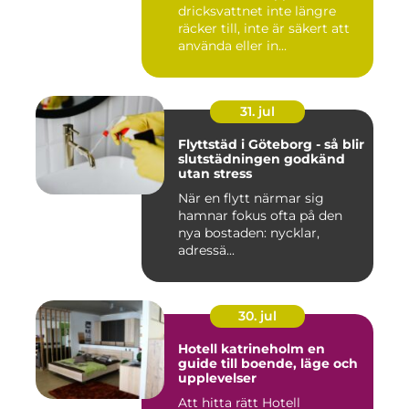
dricksvattnet inte längre
räcker till, inte är säkert att
använda eller in...
31. jul
Flyttstäd i Göteborg - så blir
slutstädningen godkänd
utan stress
När en flytt närmar sig
hamnar fokus ofta på den
nya bostaden: nycklar,
adressä...
30. jul
Hotell katrineholm en
guide till boende, läge och
upplevelser
Att hitta rätt Hotell