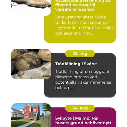
Katalysator återvinning så
förvandlas skrot till
värdefulla resurser
Katalysatorer sitter dolda
under bilen, men spelar en
avgörande roll för både miljö
och ekonomi. När...
05. aug
Trädfällning i Skåne
Trädfällning är en noggrant
planerad process vari
potentiella risker minimeras
och om...
04. aug
Syllbyte i Malmö: När
husets grund behöver nytt