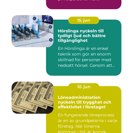
15. jun
Hörslinga nyckeln till
tydligt ljud och bättre
tillgänglighet
En Hörslinga är en enkel
teknik som gör en enorm
skillnad för personer med
nedsatt hörsel. Genom att...
10. jun
Löneadministration
nyckeln till trygghet och
effektivitet i företaget
En fungerande löneprocess
är en av grundpelarna i varje
företag. När lönerna
kommer i tid, är korrek...