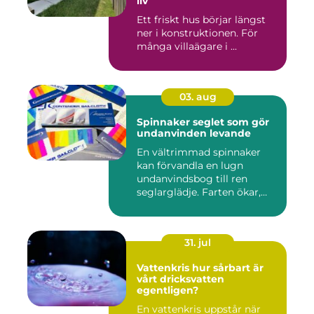
liv
Ett friskt hus börjar längst
ner i konstruktionen. För
många villaägare i ...
03. aug
Spinnaker seglet som gör
undanvinden levande
En vältrimmad spinnaker
kan förvandla en lugn
undanvindsbog till ren
seglarglädje. Farten ökar,
båte...
31. jul
Vattenkris hur sårbart är
vårt dricksvatten
egentligen?
En vattenkris uppstår när