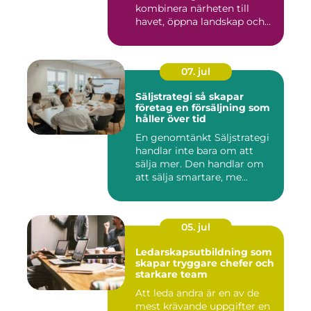
kombinera närheten till
havet, öppna landskap och
S...
07. jul
Säljstrategi så skapar
företag en försäljning som
håller över tid
En genomtänkt Säljstrategi
handlar inte bara om att
sälja mer. Den handlar om
att sälja smartare, me...
05. jul
Ledarskapsutbildning som
skapar tryggare chefer och
starkare team
Att leda andra är en av de
mest krävande uppgifter en