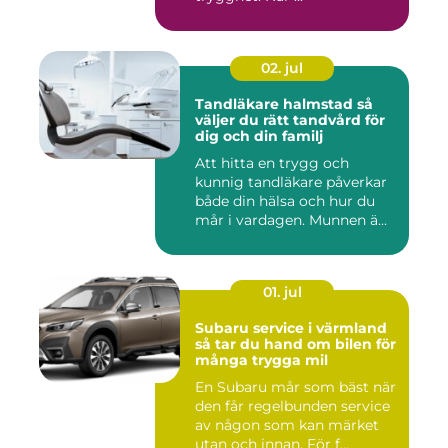
02. jul
Tandläkare halmstad så
väljer du rätt tandvård för
dig och din familj
Att hitta en trygg och
kunnig tandläkare påverkar
både din hälsa och hur du
mår i vardagen. Munnen ä...
01. jul
Subaru service i värmland
så tar du hand om bilen för
många trygga mil
En Subaru mår som bäst när
den får regelbunden service
av någon som kan märket
utan och innan. För f...