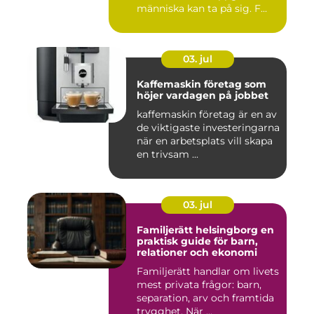
människa kan ta på sig. F...
03. jul
Kaffemaskin företag som
höjer vardagen på jobbet
kaffemaskin företag är en av
de viktigaste investeringarna
när en arbetsplats vill skapa
en trivsam ...
03. jul
Familjerätt helsingborg en
praktisk guide för barn,
relationer och ekonomi
Familjerätt handlar om livets
mest privata frågor: barn,
separation, arv och framtida
trygghet. När ...