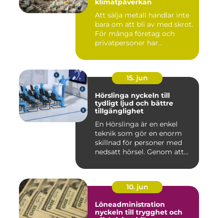
klimatpåverkan
Att sälja metall handlar inte
bara om att bli av med skrot.
För många företag och
privatpersoner har...
15. jun
Hörslinga nyckeln till
tydligt ljud och bättre
tillgänglighet
En Hörslinga är en enkel
teknik som gör en enorm
skillnad för personer med
nedsatt hörsel. Genom att...
10. jun
Löneadministration
nyckeln till trygghet och