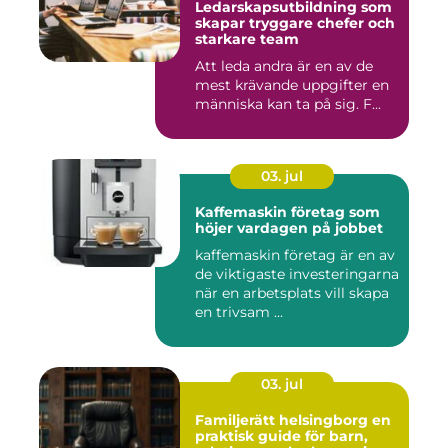
Ledarskapsutbildning som
skapar tryggare chefer och
starkare team
Att leda andra är en av de
mest krävande uppgifter en
människa kan ta på sig. F...
03. jul
Kaffemaskin företag som
höjer vardagen på jobbet
kaffemaskin företag är en av
de viktigaste investeringarna
när en arbetsplats vill skapa
en trivsam ...
03. jul
Familjerätt helsingborg en
praktisk guide för barn,