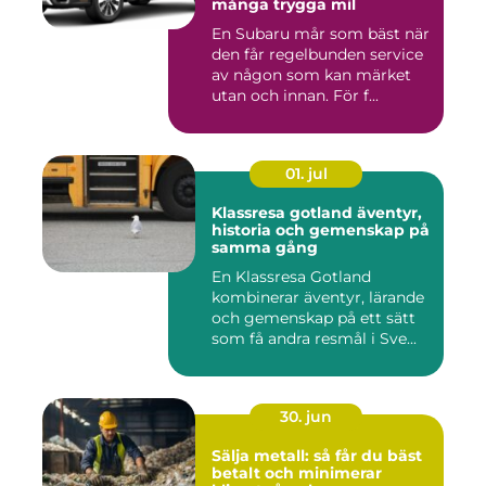
många trygga mil
En Subaru mår som bäst när
den får regelbunden service
av någon som kan märket
utan och innan. För f...
01. jul
Klassresa gotland äventyr,
historia och gemenskap på
samma gång
En Klassresa Gotland
kombinerar äventyr, lärande
och gemenskap på ett sätt
som få andra resmål i Sve...
30. jun
Sälja metall: så får du bäst
betalt och minimerar