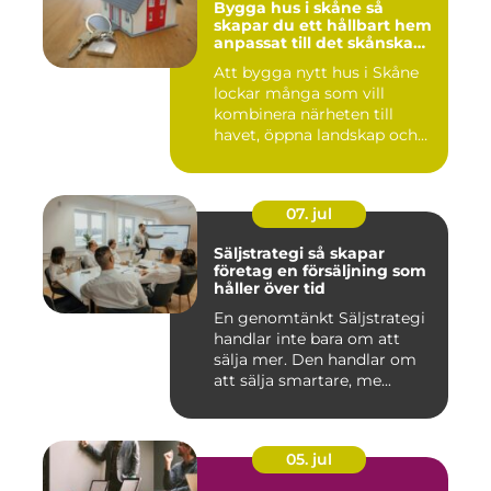
Bygga hus i skåne så
skapar du ett hållbart hem
anpassat till det skånska
landskapet
Att bygga nytt hus i Skåne
lockar många som vill
kombinera närheten till
havet, öppna landskap och
S...
07. jul
Säljstrategi så skapar
företag en försäljning som
håller över tid
En genomtänkt Säljstrategi
handlar inte bara om att
sälja mer. Den handlar om
att sälja smartare, me...
05. jul