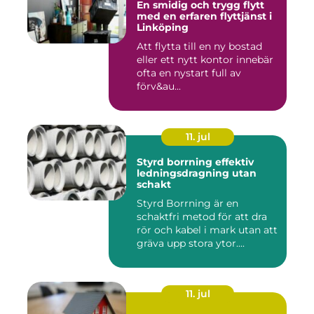
En smidig och trygg flytt
med en erfaren flyttjänst i
Linköping
Att flytta till en ny bostad
eller ett nytt kontor innebär
ofta en nystart full av
förv&au...
11. jul
Styrd borrning effektiv
ledningsdragning utan
schakt
Styrd Borrning är en
schaktfri metod för att dra
rör och kabel i mark utan att
gräva upp stora ytor....
11. jul