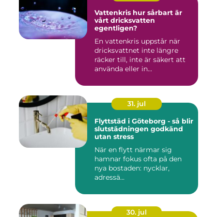
Vattenkris hur sårbart är
vårt dricksvatten
egentligen?
En vattenkris uppstår när
dricksvattnet inte längre
räcker till, inte är säkert att
använda eller in...
31. jul
Flyttstäd i Göteborg - så blir
slutstädningen godkänd
utan stress
När en flytt närmar sig
hamnar fokus ofta på den
nya bostaden: nycklar,
adressä...
30. jul