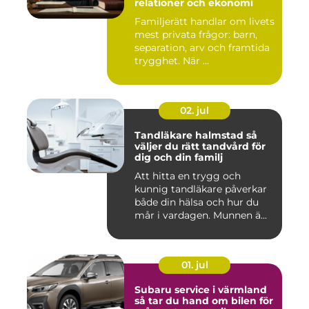
relationer och ekonomi
Familjerätt handlar om livets
mest privata frågor: barn,
separation, arv och framtida
trygghet. När ...
02. jul
Tandläkare halmstad så
väljer du rätt tandvård för
dig och din familj
Att hitta en trygg och
kunnig tandläkare påverkar
både din hälsa och hur du
mår i vardagen. Munnen ä...
01. jul
Subaru service i värmland
så tar du hand om bilen för