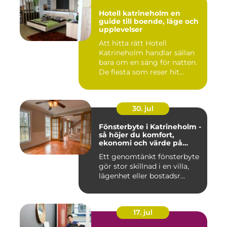
Hotell katrineholm en
guide till boende, läge och
upplevelser
Att hitta rätt Hotell
Katrineholm handlar sällan
bara om en säng för natten.
De flesta som reser hit...
30. jul
Fönsterbyte i Katrineholm -
så höjer du komfort,
ekonomi och värde på
bostaden
Ett genomtänkt fönsterbyte
gör stor skillnad i en villa,
lägenhet eller bostadsr...
17. jul