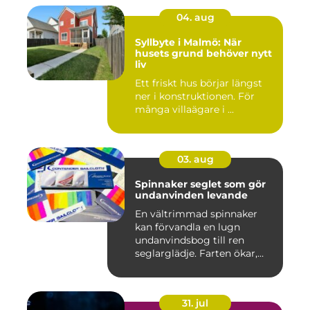
04. aug
Syllbyte i Malmö: När
husets grund behöver nytt
liv
Ett friskt hus börjar längst
ner i konstruktionen. För
många villaägare i ...
03. aug
Spinnaker seglet som gör
undanvinden levande
En vältrimmad spinnaker
kan förvandla en lugn
undanvindsbog till ren
seglarglädje. Farten ökar,
båte...
31. jul