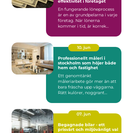
effektivitet i företaget
En fungerande löneprocess
är en av grundpelarna i varje
företag. När lönerna
kommer i tid, är korrek...
10. jun
Professionellt måleri i
stockholm som höjer både
hem och fastighet
Ett genomtänkt
måleriarbete gör mer än att
bara fräscha upp väggarna.
Rätt kulörer, noggrant
förarbe...
07. jun
Begagnade bilar - ett
prisvärt och miljövänligt val