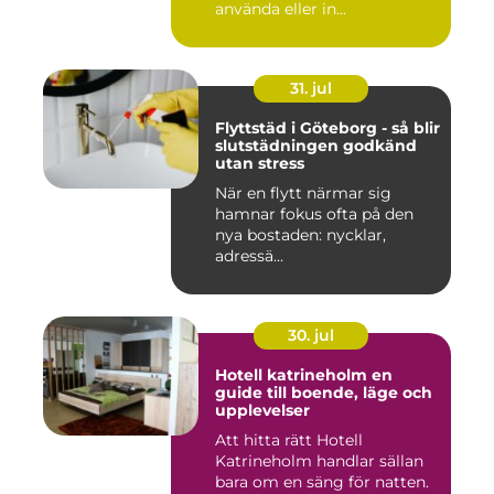
använda eller in...
31. jul
Flyttstäd i Göteborg - så blir
slutstädningen godkänd
utan stress
När en flytt närmar sig
hamnar fokus ofta på den
nya bostaden: nycklar,
adressä...
30. jul
Hotell katrineholm en
guide till boende, läge och
upplevelser
Att hitta rätt Hotell
Katrineholm handlar sällan
bara om en säng för natten.