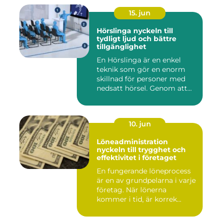
15. jun
Hörslinga nyckeln till
tydligt ljud och bättre
tillgänglighet
En Hörslinga är en enkel
teknik som gör en enorm
skillnad för personer med
nedsatt hörsel. Genom att...
10. jun
Löneadministration
nyckeln till trygghet och
effektivitet i företaget
En fungerande löneprocess
är en av grundpelarna i varje
företag. När lönerna
kommer i tid, är korrek...