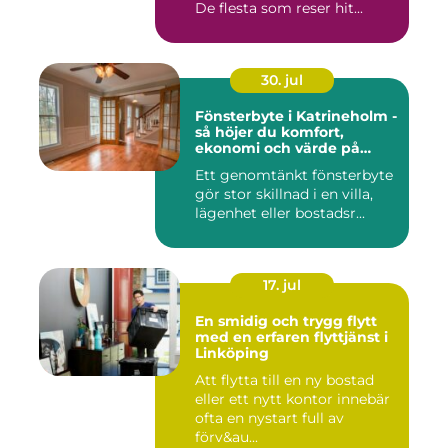
De flesta som reser hit...
30. jul
Fönsterbyte i Katrineholm -
så höjer du komfort,
ekonomi och värde på
bostaden
Ett genomtänkt fönsterbyte
gör stor skillnad i en villa,
lägenhet eller bostadsr...
17. jul
En smidig och trygg flytt
med en erfaren flyttjänst i
Linköping
Att flytta till en ny bostad
eller ett nytt kontor innebär
ofta en nystart full av
förv&au...