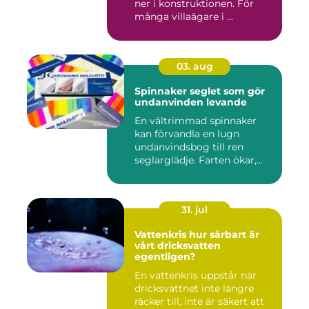
ner i konstruktionen. För
många villaägare i ...
03. aug
Spinnaker seglet som gör
undanvinden levande
En vältrimmad spinnaker
kan förvandla en lugn
undanvindsbog till ren
seglarglädje. Farten ökar,
båte...
31. jul
Vattenkris hur sårbart är
vårt dricksvatten
egentligen?
En vattenkris uppstår när
dricksvattnet inte längre
räcker till, inte är säkert att