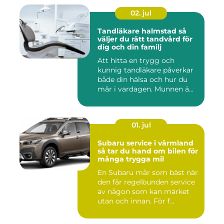
02. jul
Tandläkare halmstad så
väljer du rätt tandvård för
dig och din familj
Att hitta en trygg och
kunnig tandläkare påverkar
både din hälsa och hur du
mår i vardagen. Munnen ä...
01. jul
Subaru service i värmland
så tar du hand om bilen för
många trygga mil
En Subaru mår som bäst när
den får regelbunden service
av någon som kan märket
utan och innan. För f...