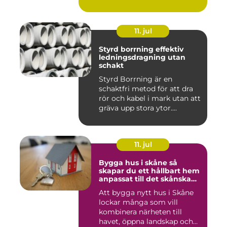
11. jul
Styrd borrning effektiv
ledningsdragning utan
schakt
Styrd Borrning är en
schaktfri metod för att dra
rör och kabel i mark utan att
gräva upp stora ytor....
11. jul
Bygga hus i skåne så
skapar du ett hållbart hem
anpassat till det skånska
landskapet
Att bygga nytt hus i Skåne
lockar många som vill
kombinera närheten till
havet, öppna landskap och