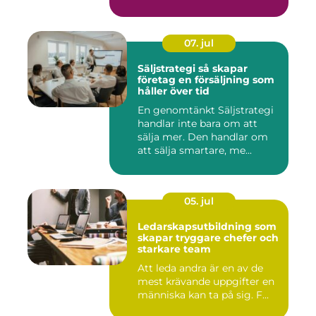
S...
07. jul
Säljstrategi så skapar
företag en försäljning som
håller över tid
En genomtänkt Säljstrategi
handlar inte bara om att
sälja mer. Den handlar om
att sälja smartare, me...
05. jul
Ledarskapsutbildning som
skapar tryggare chefer och
starkare team
Att leda andra är en av de
mest krävande uppgifter en
människa kan ta på sig. F...