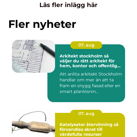
Läs fler inlägg här
Fler nyheter
07. aug
Arkitekt stockholm så
väljer du rätt arkitekt för
hem, kontor och offentlig
miljö
Att anlita arkitekt Stockholm
handlar om mer än att ta
fram en snygg fasad eller en
smart planlösnin...
07. aug
Katalysator återvinning så
förvandlas skrot till
värdefulla resurser