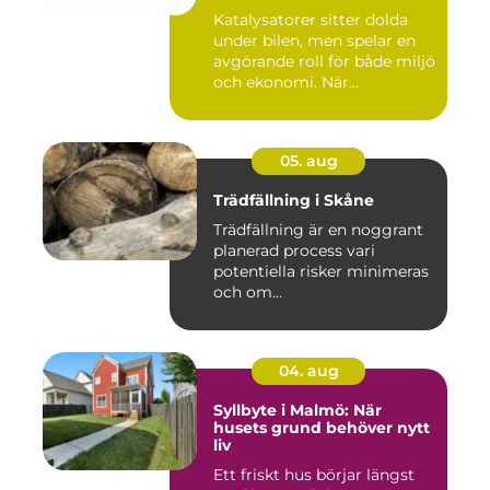
Katalysatorer sitter dolda
under bilen, men spelar en
avgörande roll för både miljö
och ekonomi. När...
05. aug
Trädfällning i Skåne
Trädfällning är en noggrant
planerad process vari
potentiella risker minimeras
och om...
04. aug
Syllbyte i Malmö: När
husets grund behöver nytt
liv
Ett friskt hus börjar längst