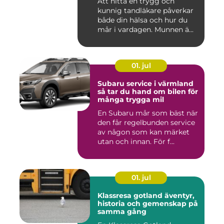
Att hitta en trygg och
kunnig tandläkare påverkar
både din hälsa och hur du
mår i vardagen. Munnen ä...
01. jul
Subaru service i värmland
så tar du hand om bilen för
många trygga mil
En Subaru mår som bäst när
den får regelbunden service
av någon som kan märket
utan och innan. För f...
01. jul
Klassresa gotland äventyr,
historia och gemenskap på
samma gång