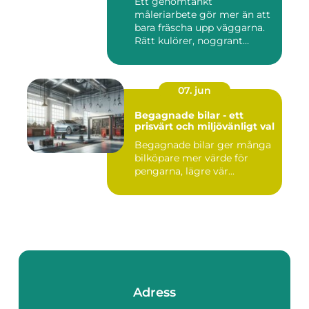
Ett genomtänkt
måleriarbete gör mer än att
bara fräscha upp väggarna.
Rätt kulörer, noggrant
förarbe...
07. jun
Begagnade bilar - ett
prisvärt och miljövänligt val
Begagnade bilar ger många
bilköpare mer värde för
pengarna, lägre vär...
Adress