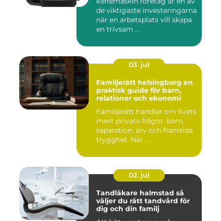
kaffemaskin företag är en av
de viktigaste investeringarna
när en arbetsplats vill skapa
en trivsam ...
03. jul
Familjerätt helsingborg en
praktisk guide för barn,
relationer och ekonomi
Familjerätt handlar om livets
mest privata frågor: barn,
separation, arv och framtida
trygghet. När ...
02. jul
Tandläkare halmstad så
väljer du rätt tandvård för
dig och din familj