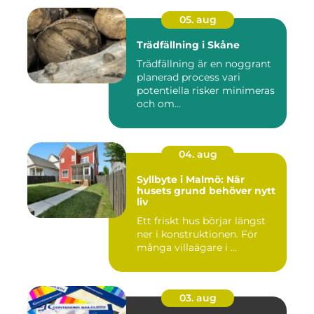
05. aug
Trädfällning i Skåne
Trädfällning är en noggrant
planerad process vari
potentiella risker minimeras
och om...
04. aug
Syllbyte i Malmö: När
husets grund behöver nytt
liv
Ett friskt hus börjar längst
ner i konstruktionen. För
många villaägare i ...
03. aug