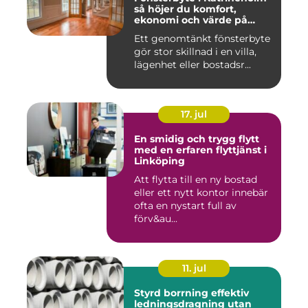
så höjer du komfort,
ekonomi och värde på
bostaden
Ett genomtänkt fönsterbyte
gör stor skillnad i en villa,
lägenhet eller bostadsr...
17. jul
En smidig och trygg flytt
med en erfaren flyttjänst i
Linköping
Att flytta till en ny bostad
eller ett nytt kontor innebär
ofta en nystart full av
förv&au...
11. jul
Styrd borrning effektiv
ledningsdragning utan