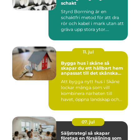
schakt
Styrd Borrning är en
schaktfri metod för att dra
rör och kabel i mark utan att
gräva upp stora ytor....
11. jul
Bygga hus i skåne så
skapar du ett hållbart hem
anpassat till det skånska
landskapet
Att bygga nytt hus i Skåne
lockar många som vill
kombinera närheten till
havet, öppna landskap och
S...
07. jul
Säljstrategi så skapar
företag en försäljning som