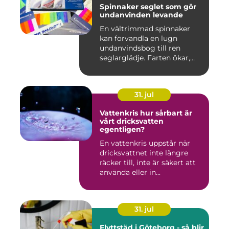
Spinnaker seglet som gör
undanvinden levande
En vältrimmad spinnaker
kan förvandla en lugn
undanvindsbog till ren
seglarglädje. Farten ökar,
båte...
31. jul
Vattenkris hur sårbart är
vårt dricksvatten
egentligen?
En vattenkris uppstår när
dricksvattnet inte längre
räcker till, inte är säkert att
använda eller in...
31. jul
Flyttstäd i Göteborg - så blir