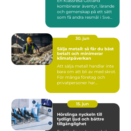
En Klassresa Gotland
kombinerar äventyr, lärande
och gemenskap på ett sätt
som få andra resmål i Sve...
30. jun
Sälja metall: så får du bäst
betalt och minimerar
klimatpåverkan
Att sälja metall handlar inte
bara om att bli av med skrot.
För många företag och
privatpersoner har...
15. jun
Hörslinga nyckeln till
tydligt ljud och bättre
tillgänglighet