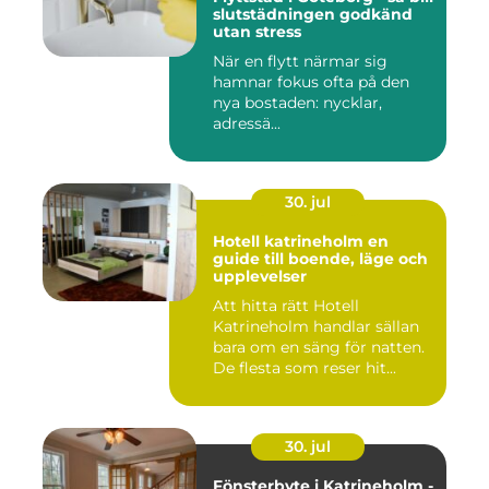
slutstädningen godkänd
utan stress
När en flytt närmar sig
hamnar fokus ofta på den
nya bostaden: nycklar,
adressä...
30. jul
Hotell katrineholm en
guide till boende, läge och
upplevelser
Att hitta rätt Hotell
Katrineholm handlar sällan
bara om en säng för natten.
De flesta som reser hit...
30. jul
Fönsterbyte i Katrineholm -