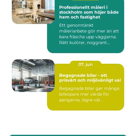
Professionellt måleri i
stockholm som höjer både
hem och fastighet
Ett genomtänkt
måleriarbete gör mer än att
bara fräscha upp väggarna.
Rätt kulörer, noggrant
förarbe...
07. jun
Begagnade bilar - ett
prisvärt och miljövänligt val
Begagnade bilar ger många
bilköpare mer värde för
pengarna, lägre vär...