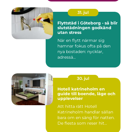
31. jul
Flyttstäd i Göteborg - så blir
slutstädningen godkänd
utan stress
När en flytt närmar sig
hamnar fokus ofta på den
nya bostaden: nycklar,
adressä...
30. jul
Hotell katrineholm en
guide till boende, läge och
upplevelser
Att hitta rätt Hotell
Katrineholm handlar sällan
bara om en säng för natten.
De flesta som reser hit...