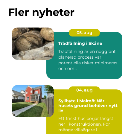
Fler nyheter
05. aug
Trädfällning i Skåne
Trädfällning är en noggrant
planerad process vari
potentiella risker minimeras
och om...
04. aug
Syllbyte i Malmö: När
husets grund behöver nytt
liv
Ett friskt hus börjar längst
ner i konstruktionen. För
många villaägare i ...