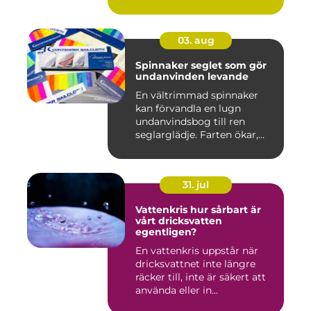
03. aug
Spinnaker seglet som gör
undanvinden levande
En vältrimmad spinnaker
kan förvandla en lugn
undanvindsbog till ren
seglarglädje. Farten ökar,
båte...
31. jul
Vattenkris hur sårbart är
vårt dricksvatten
egentligen?
En vattenkris uppstår när
dricksvattnet inte längre
räcker till, inte är säkert att
använda eller in...