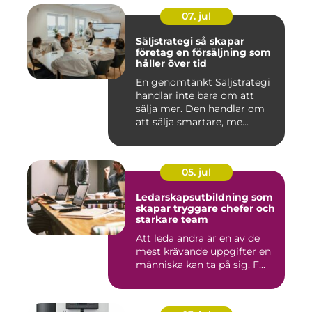
07. jul
Säljstrategi så skapar
företag en försäljning som
håller över tid
En genomtänkt Säljstrategi
handlar inte bara om att
sälja mer. Den handlar om
att sälja smartare, me...
05. jul
Ledarskapsutbildning som
skapar tryggare chefer och
starkare team
Att leda andra är en av de
mest krävande uppgifter en
människa kan ta på sig. F...