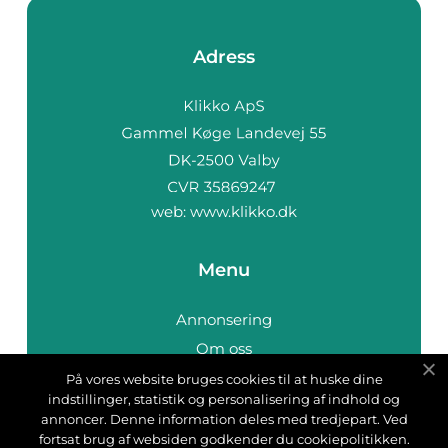
Adress
web:
www.klikko.dk
Menu
Annonsering
Om oss
Cookies
På vores website bruges cookies til at huske dine
indstillinger, statistik og personalisering af indhold og
Kontakta oss
annoncer. Denne information deles med tredjepart. Ved
Sitemap
fortsat brug af websiden godkender du cookiepolitikken.