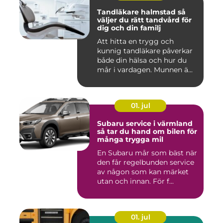
Tandläkare halmstad så
väljer du rätt tandvård för
dig och din familj
Att hitta en trygg och
kunnig tandläkare påverkar
både din hälsa och hur du
mår i vardagen. Munnen ä...
01. jul
Subaru service i värmland
så tar du hand om bilen för
många trygga mil
En Subaru mår som bäst när
den får regelbunden service
av någon som kan märket
utan och innan. För f...
01. jul