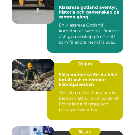
Klassresa gotland äventyr,
historia och gemenskap på
samma gång
En Klassresa Gotland
kombinerar äventyr, lärande
och gemenskap på ett sätt
som få andra resmål i Sve...
30. jun
Sälja metall: så får du bäst
betalt och minimerar
klimatpåverkan
Att sälja metall handlar inte
bara om att bli av med skrot.
För många företag och
privatpersoner har...
15. jun