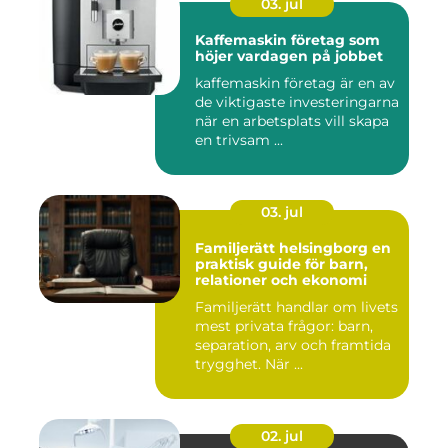
03. jul
Kaffemaskin företag som
höjer vardagen på jobbet
kaffemaskin företag är en av
de viktigaste investeringarna
när en arbetsplats vill skapa
en trivsam ...
03. jul
Familjerätt helsingborg en
praktisk guide för barn,
relationer och ekonomi
Familjerätt handlar om livets
mest privata frågor: barn,
separation, arv och framtida
trygghet. När ...
02. jul