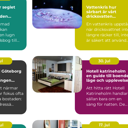
et
Vattenkris hur
sårbart är vårt
nden
dricksvatten
egentligen?
immad
En vattenkris uppstå
 kan
när dricksvattnet int
 en lugn
längre räcker till, int
sbog till
är säkert att använd
glädje.
eller in...
, båte...
ul
30. jul
 i Göteborg
Hotell katrineholm
en guide till boende
ingen
läge och upplevelse
tan stress
tt närmar
Att hitta rätt Hotell
r fokus ofta
Katrineholm handlar
a bostaden:
sällan bara om en
ressä...
säng för natten. De
flesta som reser hit...
ul
17. jul