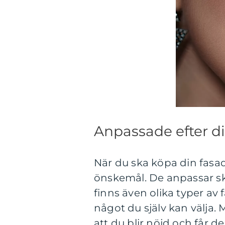
Anpassade efter d
När du ska köpa din fasads
önskemål. De anpassar skyl
finns även olika typer av 
något du själv kan välja. 
att du blir nöjd och får d