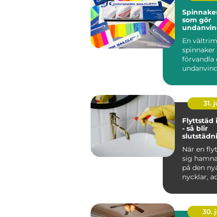
Spinnaker segl
som gör
undanvi
levande
En vältr
spinnaker
förvandla
undanvind
ren seglar
Farten ökar
31. j
Flyttstäd
- så blir
slutstädn
godkänd u
När en fly
sig hamna
på den ny
nycklar, ad
30. j