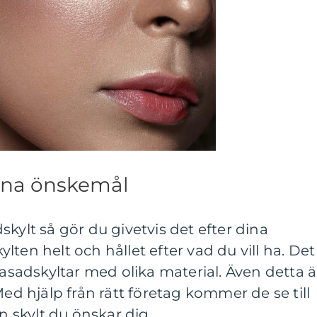
ina önskemål
kylt så gör du givetvis det efter dina
ten helt och hållet efter vad du vill ha. Det
fasadskyltar med olika material. Även detta ä
Med hjälp från rätt företag kommer de se till
en skylt du önskar dig.