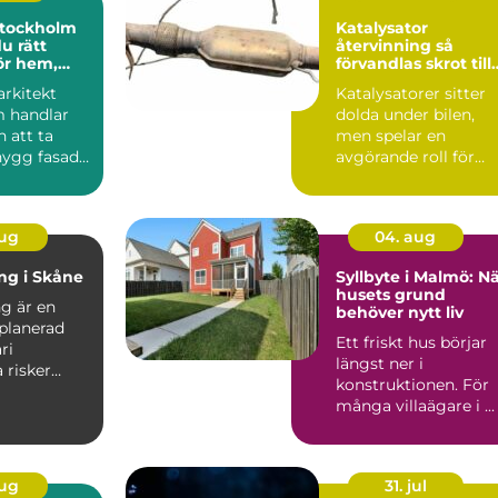
stockholm
Katalysator
du rätt
återvinning så
för hem,
förvandlas skrot till
h offentlig
värdefulla resurser
arkitekt
Katalysatorer sitter
 handlar
dolda under bilen,
 att ta
men spelar en
nygg fasad
avgörande roll för
mart
både miljö och
..
ekonomi. När...
aug
04. aug
ing i Skåne
Syllbyte i Malmö: N
husets grund
ng är en
behöver nytt liv
planerad
Ett friskt hus börjar
ri
längst ner i
a risker
konstruktionen. För
 och om...
många villaägare i ...
aug
31. jul