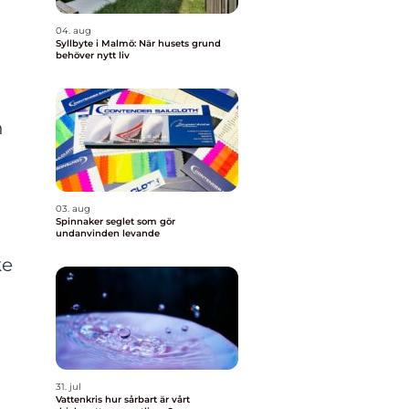
04. aug
Syllbyte i Malmö: När husets grund
behöver nytt liv
n
03. aug
Spinnaker seglet som gör
undanvinden levande
ke
31. jul
Vattenkris hur sårbart är vårt