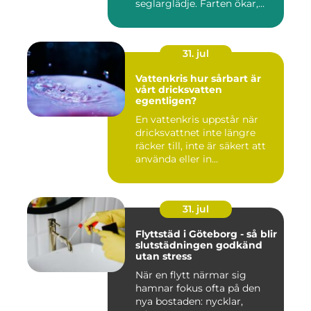
seglarglädje. Farten ökar,
båte...
31. jul
Vattenkris hur sårbart är
vårt dricksvatten
egentligen?
En vattenkris uppstår när
dricksvattnet inte längre
räcker till, inte är säkert att
använda eller in...
31. jul
Flyttstäd i Göteborg - så blir
slutstädningen godkänd
utan stress
När en flytt närmar sig
hamnar fokus ofta på den
nya bostaden: nycklar,