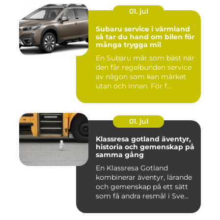
01. jul
Subaru service i värmland
så tar du hand om bilen för
många trygga mil
En Subaru mår som bäst när
den får regelbunden service
av någon som kan märket
utan och innan. För f...
01. jul
Klassresa gotland äventyr,
historia och gemenskap på
samma gång
En Klassresa Gotland
kombinerar äventyr, lärande
och gemenskap på ett sätt
som få andra resmål i Sve...