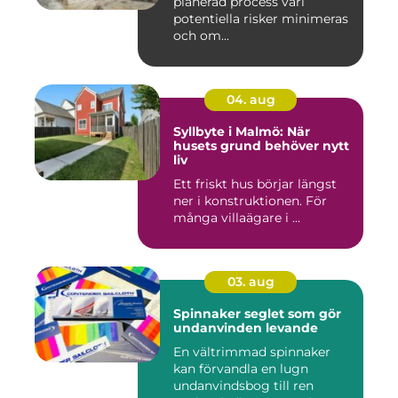
planerad process vari
potentiella risker minimeras
och om...
04. aug
Syllbyte i Malmö: När
husets grund behöver nytt
liv
Ett friskt hus börjar längst
ner i konstruktionen. För
många villaägare i ...
03. aug
Spinnaker seglet som gör
undanvinden levande
En vältrimmad spinnaker
kan förvandla en lugn
undanvindsbog till ren