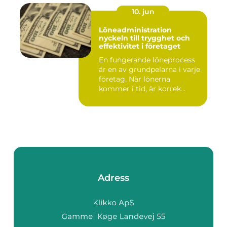
10. jun
Löneadministration
nyckeln till trygghet och
effektivitet i företaget
En fungerande löneprocess
är en av grundpelarna i varje
företag. När lönerna
kommer i tid, är korrek...
Adress