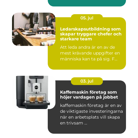
05. jul
Ledarskapsutbildning som
skapar tryggare chefer och
starkare team
Att leda andra är en av de
mest krävande uppgifter en
människa kan ta på sig. F...
03. jul
Kaffemaskin företag som
höjer vardagen på jobbet
kaffemaskin företag är en av
de viktigaste investeringarna
när en arbetsplats vill skapa
en trivsam ...