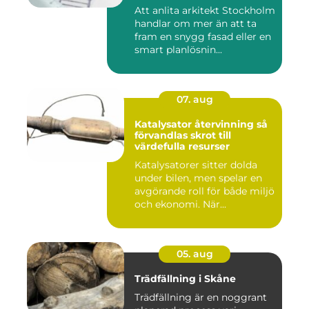
miljö
Att anlita arkitekt Stockholm
handlar om mer än att ta
fram en snygg fasad eller en
smart planlösnin...
07. aug
Katalysator återvinning så
förvandlas skrot till
värdefulla resurser
Katalysatorer sitter dolda
under bilen, men spelar en
avgörande roll för både miljö
och ekonomi. När...
05. aug
Trädfällning i Skåne
Trädfällning är en noggrant