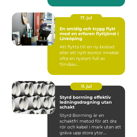
17. jul
En smidig och trygg flytt
med en erfaren flyttjänst i
Linköping
Att flytta till en ny bostad
eller ett nytt kontor innebär
ofta en nystart full av
förv&au...
11. jul
Styrd borrning effektiv
ledningsdragning utan
schakt
Styrd Borrning är en
schaktfri metod för att dra
rör och kabel i mark utan att
gräva upp stora ytor....