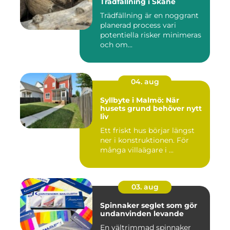
Trädfällning i Skåne
Trädfällning är en noggrant
planerad process vari
potentiella risker minimeras
och om...
04. aug
Syllbyte i Malmö: När
husets grund behöver nytt
liv
Ett friskt hus börjar längst
ner i konstruktionen. För
många villaägare i ...
03. aug
Spinnaker seglet som gör
undanvinden levande
En vältrimmad spinnaker