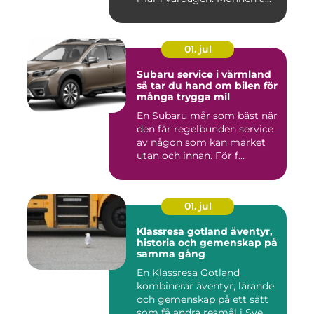
01. jul
Subaru service i värmland
så tar du hand om bilen för
många trygga mil
En Subaru mår som bäst när
den får regelbunden service
av någon som kan märket
utan och innan. För f...
01. jul
Klassresa gotland äventyr,
historia och gemenskap på
samma gång
En Klassresa Gotland
kombinerar äventyr, lärande
och gemenskap på ett sätt
som få andra resmål i Sve...