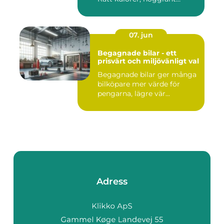
förarbe...
07. jun
Begagnade bilar - ett
prisvärt och miljövänligt val
Begagnade bilar ger många
bilköpare mer värde för
pengarna, lägre vär...
Adress