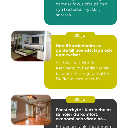
hamnar fokus ofta på den
nya bostaden: nycklar,
adressä...
30. jul
Hotell katrineholm en
guide till boende, läge och
upplevelser
Att hitta rätt Hotell
Katrineholm handlar sällan
bara om en säng för natten.
De flesta som reser hit...
30. jul
Fönsterbyte i Katrineholm -
så höjer du komfort,
ekonomi och värde på
bostaden
Ett genomtänkt fönsterbyte