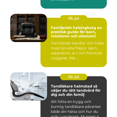
03. jul
Familjerätt helsingborg en
praktisk guide för barn,
relationer och ekonomi
Familjerätt handlar om livets
mest privata frågor: barn,
separation, arv och framtida
trygghet. När ...
02. jul
Tandläkare halmstad så
väljer du rätt tandvård för
dig och din familj
Att hitta en trygg och
kunnig tandläkare påverkar
både din hälsa och hur du
mår i vardagen. Munnen ä...