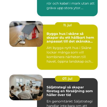
rör och kabel i mark utan att
gräva upp stora ytor....
11. jul
Bygga hus i skåne så
skapar du ett hållbart hem
anpassat till det skånska
landskapet
Att bygga nytt hus i Skåne
lockar många som vill
kombinera närheten till
havet, öppna landskap och
S...
07. jul
Säljstrategi så skapar
företag en försäljning som
håller över tid
En genomtänkt Säljstrategi
handlar inte bara om att