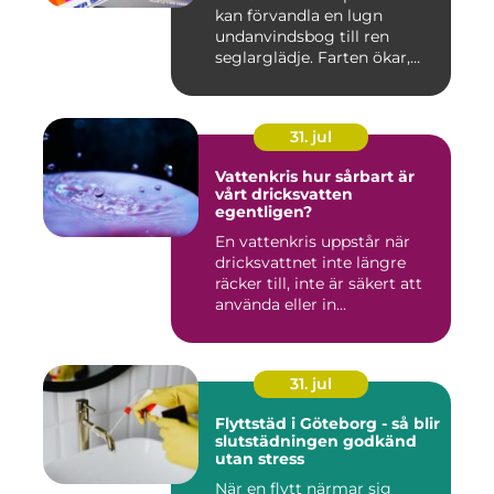
kan förvandla en lugn
undanvindsbog till ren
seglarglädje. Farten ökar,
båte...
31. jul
Vattenkris hur sårbart är
vårt dricksvatten
egentligen?
En vattenkris uppstår när
dricksvattnet inte längre
räcker till, inte är säkert att
använda eller in...
31. jul
Flyttstäd i Göteborg - så blir
slutstädningen godkänd
utan stress
När en flytt närmar sig