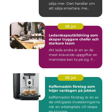
sälja mer. Den handlar om
att sälja smartare, me...
05. jul
Ledarskapsutbildning som
skapar tryggare chefer och
starkare team
Att leda andra är en av de
mest krävande uppgifter en
människa kan ta på sig. F...
03. jul
Kaffemaskin företag som
höjer vardagen på jobbet
kaffemaskin företag är en av
de viktigaste investeringarna
när en arbetsplats vill skapa
en trivsam ...