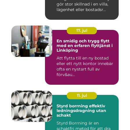
gör stor skillnad i en villa,
lägenhet eller bostadsr...
17. jul
En smidig och trygg flytt
med en erfaren flyttjänst i
Linköping
Att flytta till en ny bostad
eller ett nytt kontor innebär
ofta en nystart full av
förv&au...
11. jul
Styrd borrning effektiv
ledningsdragning utan
schakt
Styrd Borrning är en
schaktfri metod för att dra