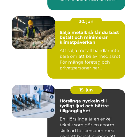
30. jun
Sälja metall: så får du bäst
betalt och minimerar
klimatpåverkan
Att sälja metall handlar inte
bara om att bli av med skrot.
För många företag och
privatpersoner har...
15. jun
Hörslinga nyckeln till
tydligt ljud och bättre
tillgänglighet
En Hörslinga är en enkel
teknik som gör en enorm
skillnad för personer med
nedsatt hörsel. Genom att...