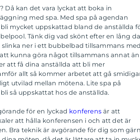
? Då kan det vara lyckat att boka in
nläggning med spa. Med spa på agendan
li mycket uppskattad bland de anställda f
ubbelpool. Tänk dig vad skönt efter en lång d
slinka ner i ett bubbelbad tillsammans me
t att kunna göra något tillsammans annat än
 att få dina anställda att bli mer
för allt så kommer arbetet att gå smidiga
igt utvilad mellan mötena. Lite spa på
li så uppskattat hos de anställda.
görande för en lyckad
konferens
är att
ler att hålla konferensen i och att det är
en. Bra teknik är avgörande för dig som gär
 dina möten, då det är lättare att ta in myck