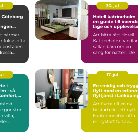
ul
30. jul
 i Göteborg
Hotell katrineholm
en guide till boende
ingen
läge och upplevelse
tan stress
tt närmar
Att hitta rätt Hotell
r fokus ofta
Katrineholm handlar
a bostaden:
sällan bara om en
ressä...
säng för natten. De
flesta som reser hit...
ul
17. jul
te i
En smidig och tryg
lm - så
flytt med en erfare
komfort,
flyttjänst i Linköpin
och värde
mtänkt
Att flytta till en ny
den
e gör stor
bostad eller ett nytt
n villa,
kontor innebär ofta
ller
en nystart full av
förv&au...