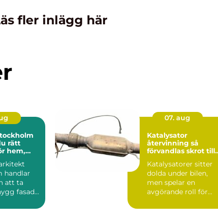
äs fler inlägg här
er
aug
07. aug
stockholm
Katalysator
du rätt
återvinning så
för hem,
förvandlas skrot till
h offentlig
värdefulla resurser
arkitekt
Katalysatorer sitter
 handlar
dolda under bilen,
 att ta
men spelar en
nygg fasad
avgörande roll för
mart
både miljö och
..
ekonomi. När...