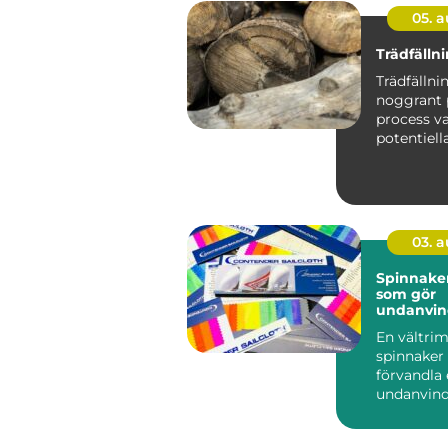
05. 
Trädfälln
Trädfällni
noggrant 
process va
potentiell
minimeras
03. 
Spinnaker segl
som gör
undanvi
levande
En vältr
spinnaker
förvandla
undanvind
ren seglar
Farten ökar