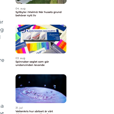
04. aug
Syllbyte i Malmö: När husets grund
behöver nytt liv
ör
ag
d
03. aug
re
Spinnaker seglet som gör
undanvinden levande
na
31. jul
Vattenkris hur sårbart är vårt
et