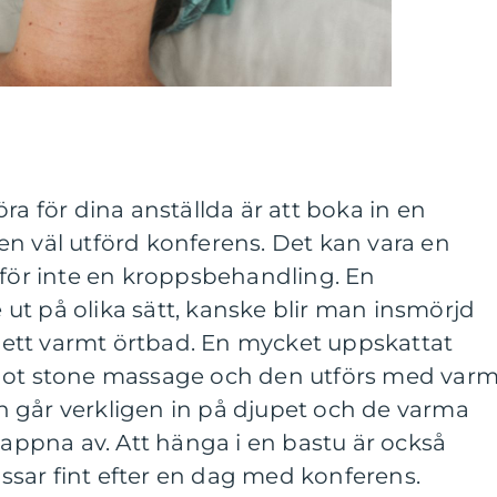
ra för dina anställda är att boka in en
n väl utförd konferens. Det kan vara en
rför inte en kroppsbehandling. En
ut på olika sätt, kanske blir man insmörjd
av ett varmt örtbad. En mycket uppskattat
 hot stone massage och den utförs med var
 går verkligen in på djupet och de varma
slappna av. Att hänga i en bastu är också
sar fint efter en dag med konferens.