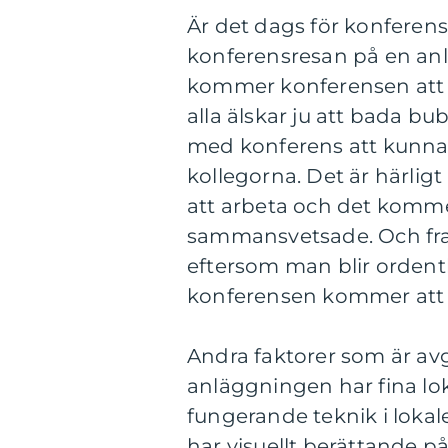
Är det dags för konferens
konferensresan på en a
kommer konferensen att b
alla älskar ju att bada b
med konferens att kunna 
kollegorna. Det är härlig
att arbeta och det kommer
sammansvetsade. Och fram
eftersom man blir ordentl
konferensen kommer att b
Andra faktorer som är av
anläggningen har fina loka
fungerande teknik i lokal
har visuellt berättande på