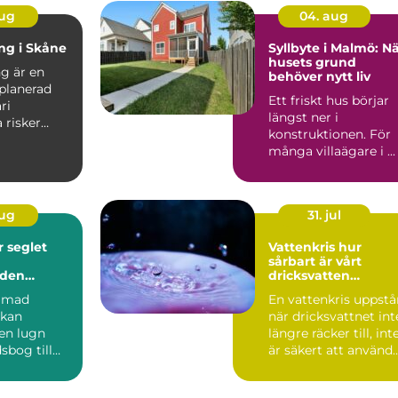
aug
04. aug
ing i Skåne
Syllbyte i Malmö: N
husets grund
ng är en
behöver nytt liv
planerad
Ett friskt hus börjar
ri
längst ner i
a risker
konstruktionen. För
 och om...
många villaägare i ...
aug
31. jul
et
Vattenkris hur
sårbart är vårt
nden
dricksvatten
egentligen?
immad
En vattenkris uppstå
 kan
när dricksvattnet int
 en lugn
längre räcker till, int
sbog till
är säkert att använd
glädje.
eller in...
, båte...