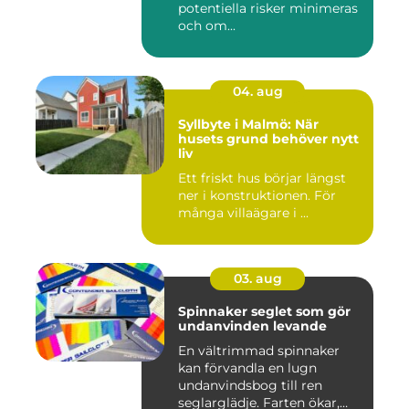
potentiella risker minimeras
och om...
04. aug
Syllbyte i Malmö: När
husets grund behöver nytt
liv
Ett friskt hus börjar längst
ner i konstruktionen. För
många villaägare i ...
03. aug
Spinnaker seglet som gör
undanvinden levande
En vältrimmad spinnaker
kan förvandla en lugn
undanvindsbog till ren
seglarglädje. Farten ökar,