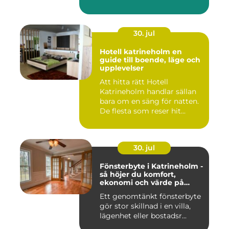
30. jul
Hotell katrineholm en
guide till boende, läge och
upplevelser
Att hitta rätt Hotell
Katrineholm handlar sällan
bara om en säng för natten.
De flesta som reser hit...
30. jul
Fönsterbyte i Katrineholm -
så höjer du komfort,
ekonomi och värde på
bostaden
Ett genomtänkt fönsterbyte
gör stor skillnad i en villa,
lägenhet eller bostadsr...