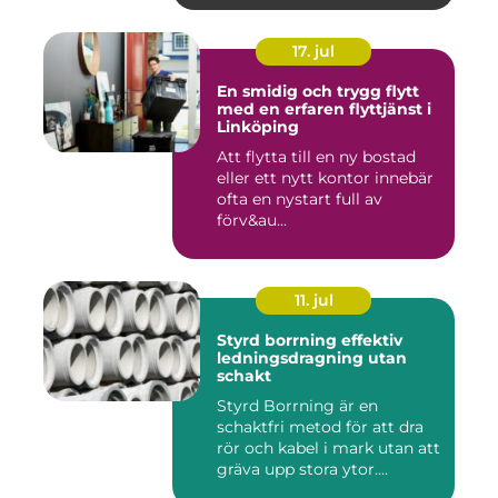
17. jul
En smidig och trygg flytt
med en erfaren flyttjänst i
Linköping
Att flytta till en ny bostad
eller ett nytt kontor innebär
ofta en nystart full av
förv&au...
11. jul
Styrd borrning effektiv
ledningsdragning utan
schakt
Styrd Borrning är en
schaktfri metod för att dra
rör och kabel i mark utan att
gräva upp stora ytor....