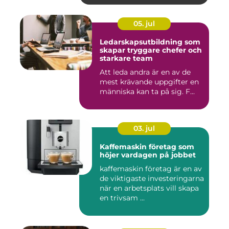
05. jul
Ledarskapsutbildning som
skapar tryggare chefer och
starkare team
Att leda andra är en av de
mest krävande uppgifter en
människa kan ta på sig. F...
03. jul
Kaffemaskin företag som
höjer vardagen på jobbet
kaffemaskin företag är en av
de viktigaste investeringarna
när en arbetsplats vill skapa
en trivsam ...