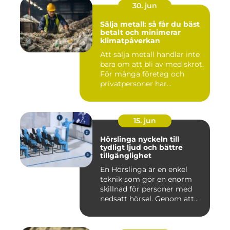
30. jun
Sälja metall: så får du bäst
betalt och minimerar
klimatpåverkan
Att sälja metall handlar inte
bara om att bli av med skrot.
För många företag och
privatpersoner har...
15. jun
Hörslinga nyckeln till
tydligt ljud och bättre
tillgänglighet
En Hörslinga är en enkel
teknik som gör en enorm
skillnad för personer med
nedsatt hörsel. Genom att...