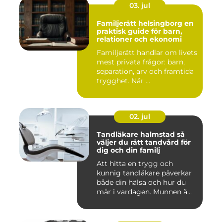
03. jul
Familjerätt helsingborg en
praktisk guide för barn,
relationer och ekonomi
Familjerätt handlar om livets
mest privata frågor: barn,
separation, arv och framtida
trygghet. När ...
02. jul
Tandläkare halmstad så
väljer du rätt tandvård för
dig och din familj
Att hitta en trygg och
kunnig tandläkare påverkar
både din hälsa och hur du
mår i vardagen. Munnen ä...