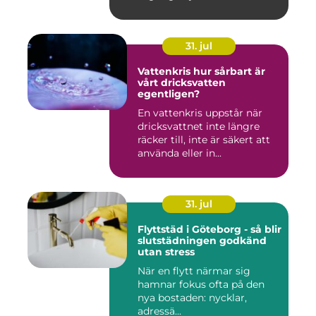
båte...
31. jul
Vattenkris hur sårbart är
vårt dricksvatten
egentligen?
En vattenkris uppstår när
dricksvattnet inte längre
räcker till, inte är säkert att
använda eller in...
31. jul
Flyttstäd i Göteborg - så blir
slutstädningen godkänd
utan stress
När en flytt närmar sig
hamnar fokus ofta på den
nya bostaden: nycklar,
adressä...