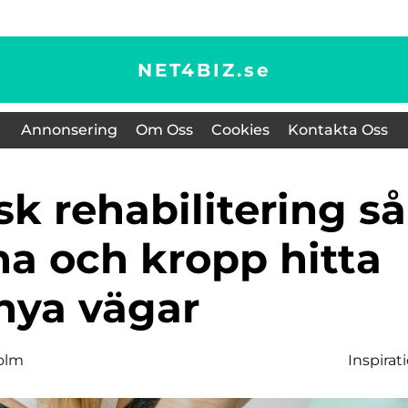
NET4BIZ.
se
Annonsering
Om Oss
Cookies
Kontakta Oss
na och kropp hitta
nya vägar
olm
Inspirat