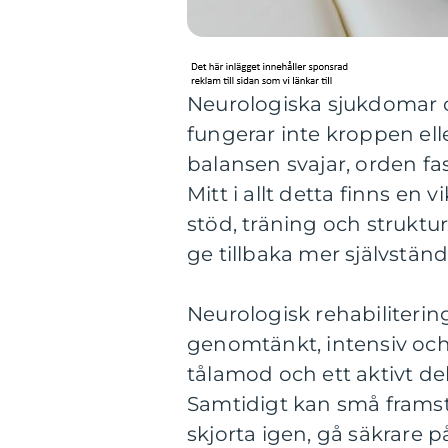
Neurologiska sjukdomar oc
fungerar inte kroppen ell
balansen svajar, orden fa
Mitt i allt detta finns en 
stöd, träning och struktu
ge tillbaka mer självstän
Neurologisk rehabiliterin
genomtänkt, intensiv och 
tålamod och ett aktivt d
Samtidigt kan små framst
skjorta igen, gå säkrare p