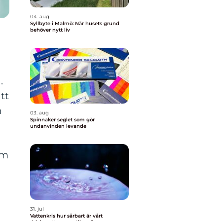
04. aug
Syllbyte i Malmö: När husets grund
behöver nytt liv
.
tt
h
03. aug
Spinnaker seglet som gör
undanvinden levande
om
31. jul
Vattenkris hur sårbart är vårt