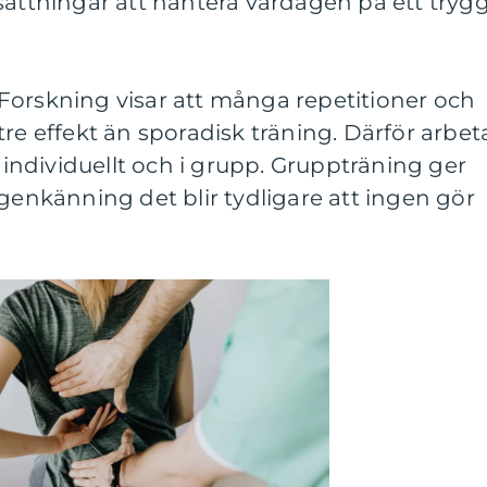
sättningar att hantera vardagen på ett tryg
l. Forskning visar att många repetitioner och
tre effekt än sporadisk träning. Därför arbet
ndividuellt och i grupp. Gruppträning ger
igenkänning det blir tydligare att ingen gör