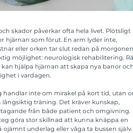
h skador påverkar ofta hela livet. Plötsligt
er hjärnan som förut. En arm lyder inte,
stnar eller orken tar slut redan på morgonen
viktig möjlighet: neurologisk rehabilitering. Rä
r kan hjälpa hjärnan att skapa nya banor oc
dighet i vardagen.
g handlar inte om mirakel på kort tid, utan 
långsiktig träning. Det kräver kunskap,
eltagande från både patient och omgivning.
eg göra stor skillnad att kunna knäppa en
å ojämnt underlag eller våga ta bussen själv.