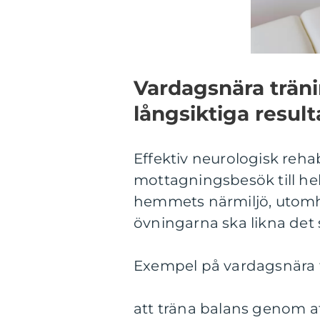
Vardagsnära träni
långsiktiga result
Effektiv neurologisk rehab
mottagningsbesök till he
hemmets närmiljö, utomhus 
övningarna ska likna det 
Exempel på vardagsnära t
att träna balans genom at