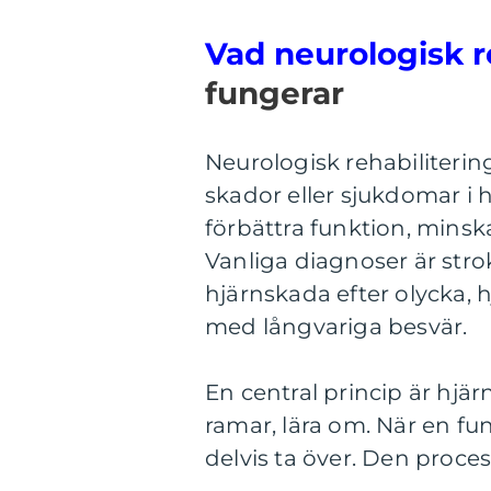
Vad neurologisk r
fungerar
Neurologisk rehabiliterin
skador eller sjukdomar i h
förbättra funktion, minsk
Vanliga diagnoser är stro
hjärnskada efter olycka,
med långvariga besvär.
En central princip är hjär
ramar, lära om. När en fu
delvis ta över. Den proce