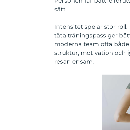
Personen får bättre förut
sätt.
Intensitet spelar stor rol
täta träningspass ger bät
moderna team ofta både i
struktur, motivation och 
resan ensam.