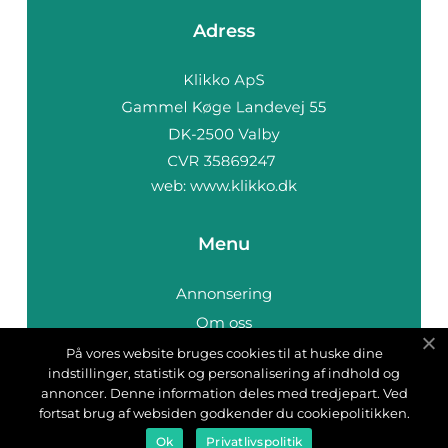
Adress
web:
www.klikko.dk
Menu
Annonsering
Om oss
Cookies
På vores website bruges cookies til at huske dine
indstillinger, statistik og personalisering af indhold og
Kontakta oss
annoncer. Denne information deles med tredjepart. Ved
Sitemap
fortsat brug af websiden godkender du cookiepolitikken.
Ok
Privatlivspolitik