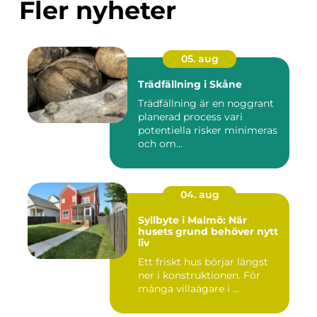
Fler nyheter
05. aug
Trädfällning i Skåne
Trädfällning är en noggrant
planerad process vari
potentiella risker minimeras
och om...
04. aug
Syllbyte i Malmö: När
husets grund behöver nytt
liv
Ett friskt hus börjar längst
ner i konstruktionen. För
många villaägare i ...