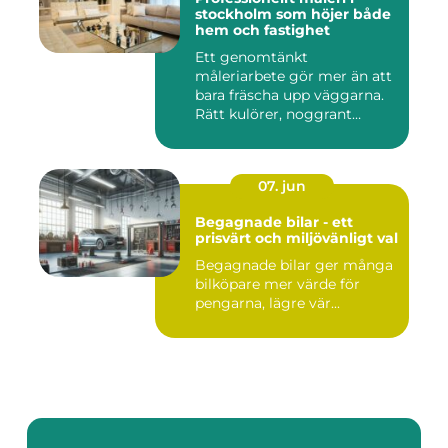
stockholm som höjer både
hem och fastighet
Ett genomtänkt
måleriarbete gör mer än att
bara fräscha upp väggarna.
Rätt kulörer, noggrant
förarbe...
07. jun
Begagnade bilar - ett
prisvärt och miljövänligt val
Begagnade bilar ger många
bilköpare mer värde för
pengarna, lägre vär...