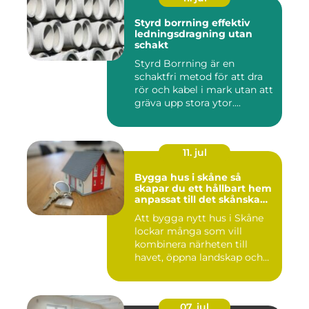
Styrd borrning effektiv
ledningsdragning utan
schakt
Styrd Borrning är en
schaktfri metod för att dra
rör och kabel i mark utan att
gräva upp stora ytor....
11. jul
Bygga hus i skåne så
skapar du ett hållbart hem
anpassat till det skånska
landskapet
Att bygga nytt hus i Skåne
lockar många som vill
kombinera närheten till
havet, öppna landskap och
S...
07. jul