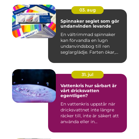
03. aug
Spinnaker seglet som gör
undanvinden levande
En vältrimmad spinnaker
kan förvandla en lugn
undanvindsbog till ren
seglarglädje. Farten ökar,
båte...
31. jul
Vattenkris hur sårbart är
vårt dricksvatten
egentligen?
En vattenkris uppstår när
dricksvattnet inte längre
räcker till, inte är säkert att
använda eller in...