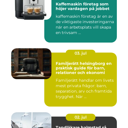
Kaffemaskin företag som
höjer vardagen på jobbet
kaffemaskin företag är en av
de viktigaste investeringarna
när en arbetsplats vill skapa
en trivsam ...
03. jul
Familjerätt helsingborg en
praktisk guide för barn,
relationer och ekonomi
Familjerätt handlar om livets
mest privata frågor: barn,
separation, arv och framtida
trygghet. När ...
02. jul
Tandläkare halmstad så