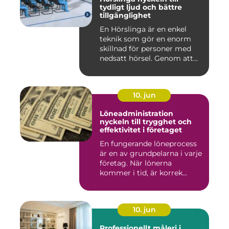
tydligt ljud och bättre
tillgänglighet
En Hörslinga är en enkel
teknik som gör en enorm
skillnad för personer med
nedsatt hörsel. Genom att...
10. jun
Löneadministration
nyckeln till trygghet och
effektivitet i företaget
En fungerande löneprocess
är en av grundpelarna i varje
företag. När lönerna
kommer i tid, är korrek...
10. jun
Professionellt måleri i