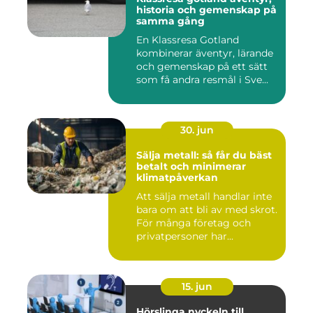
historia och gemenskap på
samma gång
En Klassresa Gotland
kombinerar äventyr, lärande
och gemenskap på ett sätt
som få andra resmål i Sve...
30. jun
Sälja metall: så får du bäst
betalt och minimerar
klimatpåverkan
Att sälja metall handlar inte
bara om att bli av med skrot.
För många företag och
privatpersoner har...
15. jun
Hörslinga nyckeln till