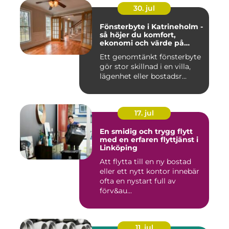
30. jul
Fönsterbyte i Katrineholm -
så höjer du komfort,
ekonomi och värde på
bostaden
Ett genomtänkt fönsterbyte
gör stor skillnad i en villa,
lägenhet eller bostadsr...
17. jul
En smidig och trygg flytt
med en erfaren flyttjänst i
Linköping
Att flytta till en ny bostad
eller ett nytt kontor innebär
ofta en nystart full av
förv&au...
11. jul