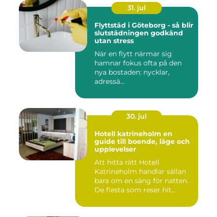
31. jul
Flyttstäd i Göteborg - så blir
slutstädningen godkänd
utan stress
När en flytt närmar sig
hamnar fokus ofta på den
nya bostaden: nycklar,
adressä...
30. jul
Hotell katrineholm en
guide till boende, läge och
upplevelser
Att hitta rätt Hotell
Katrineholm handlar sällan
bara om en säng för natten.
De flesta som reser hit...