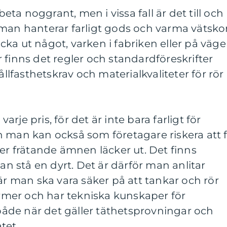
rbeta noggrant, men i vissa fall är det till och
 man hanterar farligt gods och varma vätsko
läcka ut något, varken i fabriken eller på väg
 finns det regler och standardföreskrifter
ållfasthetskrav och materialkvaliteter för rör
 varje pris, för det är inte bara farligt för
n man kan också som företagare riskera att 
ler frätande ämnen läcker ut. Det finns
kan stå en dyrt. Det är därför man anlitar
när man ska vara säker på att tankar och rör
normer och har tekniska kunskaper för
de när det gäller täthetsprovningar och
tet.