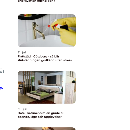
dricksvatten egentligen?
31. jul
Flyttstäd i Göteborg - så blir
slutstädningen godkänd utan stress
n
är
e
30. jul
Hotell katrineholm en guide till
boende, läge och upplevelser