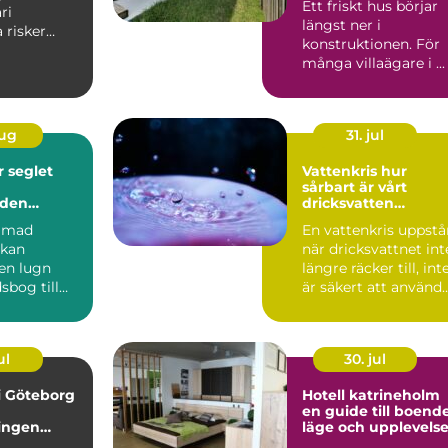
Ett friskt hus börjar
ri
längst ner i
a risker
konstruktionen. För
 och om...
många villaägare i ...
aug
31. jul
et
Vattenkris hur
sårbart är vårt
nden
dricksvatten
egentligen?
immad
En vattenkris uppstå
 kan
när dricksvattnet int
 en lugn
längre räcker till, int
sbog till
är säkert att använd
glädje.
eller in...
, båte...
ul
30. jul
 i Göteborg
Hotell katrineholm
en guide till boende
ingen
läge och upplevelse
tan stress