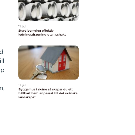
11. jul
Styrd borrning effektiv
ledningsdragning utan schakt
ed
ll
lp
11. jul
m,
Bygga hus i skåne så skapar du ett
hållbart hem anpassat till det skånska
landskapet