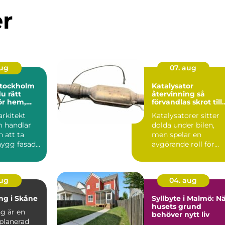
er
aug
07. aug
stockholm
Katalysator
du rätt
återvinning så
för hem,
förvandlas skrot till
h offentlig
värdefulla resurser
arkitekt
Katalysatorer sitter
 handlar
dolda under bilen,
 att ta
men spelar en
nygg fasad
avgörande roll för
mart
både miljö och
..
ekonomi. När...
aug
04. aug
ing i Skåne
Syllbyte i Malmö: N
husets grund
ng är en
behöver nytt liv
planerad