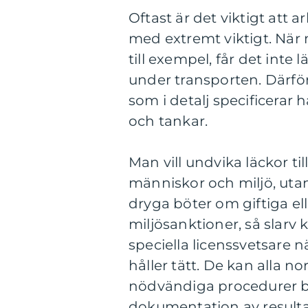
Oftast är det viktigt att a
med extremt viktigt. När
till exempel, får det inte 
under transporten. Därför
som i detalj specificerar h
och tankar.
Man vill undvika läckor till
människor och miljö, uta
dryga böter om giftiga el
miljösanktioner, så slarv 
speciella licenssvetsare 
håller tätt. De kan alla 
nödvändiga procedurer bå
dokumentation av resulta