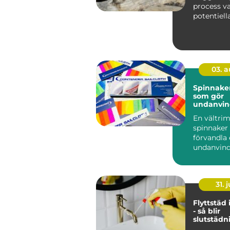
process va
potentiell
minimeras
03. 
Spinnaker segl
som gör
undanvi
levande
En vältr
spinnaker
förvandla
undanvind
ren seglar
Farten ökar
31. j
Flyttstäd
- så blir
slutstädn
godkänd u