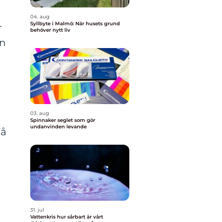
04. aug
Syllbyte i Malmö: När husets grund
r
behöver nytt liv
en
03. aug
Spinnaker seglet som gör
undanvinden levande
få
31. jul
Vattenkris hur sårbart är vårt